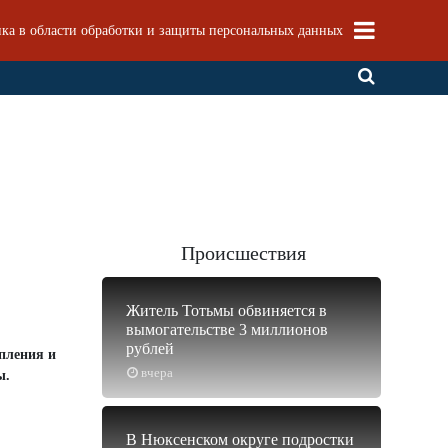
ка в области обработки и защиты персональных данных
Происшествия
Житель Тотьмы обвиняется в
вымогательстве 3 миллионов
рублей
опления и
вчера
ы.
В Нюксенском округе подростки