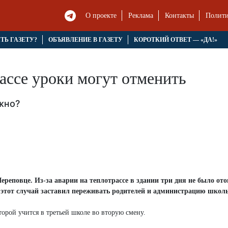
О проекте
Реклама
Контакты
Полити
ЯТЬ ГАЗЕТУ?
ОБЪЯВЛЕНИЕ В ГАЗЕТУ
КОРОТКИЙ ОТВЕТ — «ДА!»
ассе уроки могут отменить
жно?
реповце. Из-за аварии на теплотрассе в здании три дня не было от
 этот случай заставил переживать родителей и администрацию школ
торой учится в третьей школе во вторую смену.