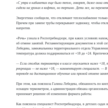
«С утра в кабинетах еще было тепло, говорят, даже окна отк
сидели на уроках в кофтах, но терпимо. Дети же, на перемен
Энергетики сообщили, что отключают теплоснабжение только в
Причем при замене трубы перекрывают задвижку, чтобы отключ
напротив.
«Речь» узнала в Роспотребнадзоре, при каких условиях нахо
об отмене занятий. Регламентирующим документом в этой с
Лебедева, замначальника территориального отдела Управления
температура должна поддерживаться от +18 до +24. Критическ
— Если столбик термометра в классе опускается ниже +18, 
рекреации — не ниже +18, — комментирует специалист. — В
переводе на дистанционное обучение или прямой отмене заня
При этом, как пояснила Галина Лебедева, обязанность по к
оснащен термометром, а администрация обязана организовать
принимает решение об изменении формата работы.
Как пояснила специалист Роспотребнадзора, в детских садах 