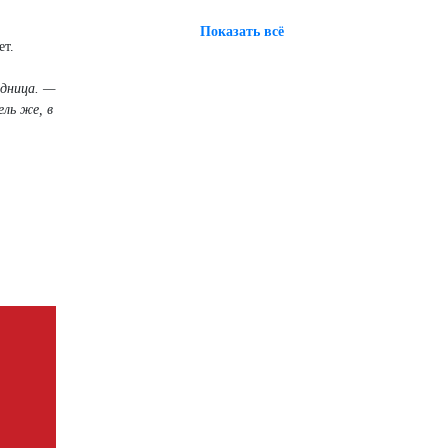
Показать всё
ет.
едница. —
ель же, в