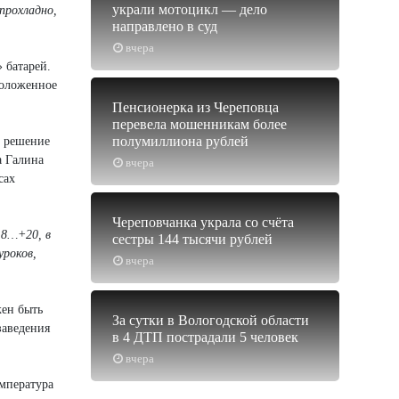
украли мотоцикл — дело
прохладно,
направлено в суд
вчера
 батарей.
положенное
Пенсионерка из Череповца
перевела мошенникам более
полумиллиона рублей
т решение
а Галина
вчера
сах
Череповчанка украла со счёта
18…+20, в
сестры 144 тысячи рублей
роков,
вчера
жен быть
За сутки в Вологодской области
заведения
в 4 ДТП пострадали 5 человек
вчера
емпература