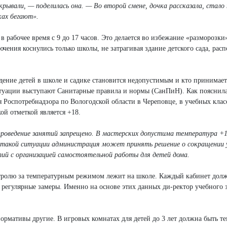
рывали, — поделилась она. — Во второй смене, дочка рассказала, стало 
ках бегают».
 рабочее время с 9 до 17 часов. Это делается во избежание «разморозки»
ения коснулись только школы, не затрагивая здание детского сада, рас
ждение детей в школе и садике становится недопустимым и кто принимае
итуации выступают Санитарные правила и нормы (СанПиН). Как пояснил
 Роспотребнадзора по Вологодской области в Череповце, в учебных клас
ой отметкой является +18.
проведение занятий запрещено. В мастерских допустима температура +
 такой ситуации администрация может принять решение о сокращении у
тий с организацией самостоятельной работы для детей дома.
онтролю за температурным режимом лежит на школе. Каждый кабинет дол
 регулярные замеры. Именно на основе этих данных ди-ректор учебного 
нормативы другие. В игровых комнатах для детей до 3 лет должна быть т