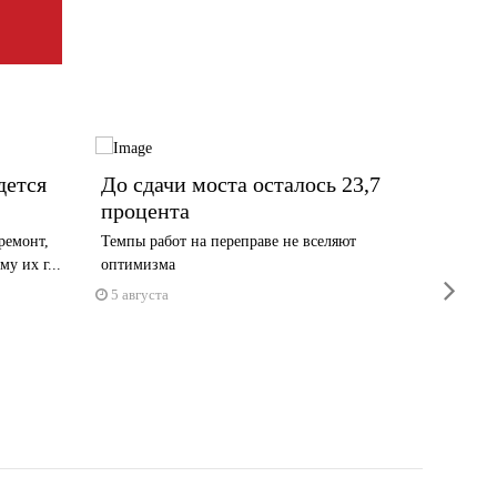
дется
До сдачи моста осталось 23,7
Когда
процента
часть
ремонт,
Темпы работ на переправе не вселяют
Рособрна
у их г...
оптимизма
часть в 
next
5 августа
4 авгус