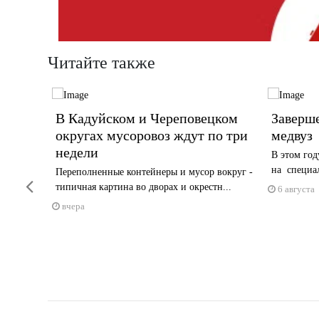
Читайте также
ний в
В Кадуйском и Череповецком
Заверш
округах мусоровоз ждут по три
медвуз
недели
сные
В этом год
на специал
Переполненные контейнеры и мусор вокруг -
Previous
типичная картина во дворах и окрестн...
6 августа
вчера