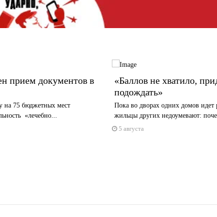
ен прием документов в
«Баллов не хватило, при
подождать»
у на 75 бюджетных мест
Пока во дворах одних домов идет 
ьность «лечебно...
жильцы других недоумевают: почем
5 августа