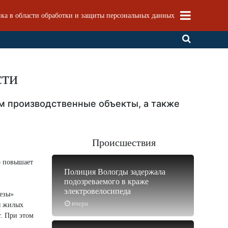
ка в области обработки и защиты персональных данных
сти
м производственные объекты, а также
Происшествия
о повышает
Полиция Вологды задержала
подозреваемого в краже
электровелосипеда
везы»
вчера
я жилых
т. При этом