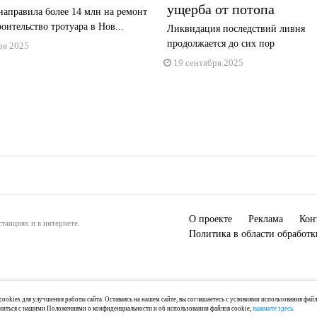
ущерба от потопа
аправила более 14 млн на ремонт
роительство тротуара в Нов...
Ликвидация последствий ливня
продолжается до сих пор
ря 2025
19 сентября 2025
О проекте
Реклама
Кон
танциях и в интернете.
Политика в области обработ
ookies для улучшения работы сайта. Оставаясь на нашем сайте, вы соглашаетесь с условиями использования фай
миться с нашими Положениями о конфиденциальности и об использовании файлов cookie,
нажмите здесь
.
) 2-04-44, +7 921 125-06-