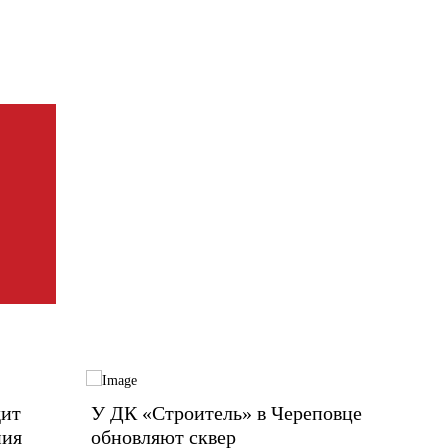
дит
У ДК «Строитель» в Череповце
«Свеза
ния
обновляют сквер
отопи