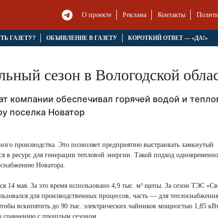
О проекте
Реклама
Контакты
Полити
ЯТЬ ГАЗЕТУ?
ОБЪЯВЛЕНИЕ В ГАЗЕТУ
КОРОТКИЙ ОТВЕТ — «ДА!»
льный сезон в Вологодской обла
т компании обеспечивал горячей водой и тепло
у поселка Новатор
нного производства. Это позволяет предприятию выстраивать замкнутый
я в ресурс для генерации тепловой энергии. Такой подход одновременн
оснабжению Новатора.
я 14 мая. За это время использовано 4,9 тыс. м³ щепы. За сезон ТЭС «С
ользовался для производственных процессов, часть — для теплоснабжени
чтобы вскипятить до 90 тыс. электрических чайников мощностью 1,85 кВ
по сравнению с прошлым сезоном.