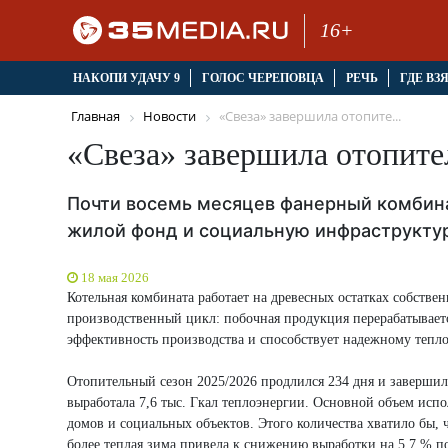
16+
НАКОПИ УДАЧУ 9
ГОЛОС ЧЕРЕПОВЦА
РЕЧЬ
ГДЕ ВЗ
Главная
Новости
«Свеза» завершила отопите...
«Свеза» завершила отопите
Почти восемь месяцев фанерный комбина
жилой фонд и социальную инфраструктур
18 мая 2026
Котельная комбината работает на древесных остатках собстве
производственный цикл: побочная продукция перерабатываетс
эффективность производства и способствует надежному тепл
Отопительный сезон 2025/2026 продлился 234 дня и завершилс
выработала 7,6 тыс. Гкал теплоэнергии. Основной объем исп
домов и социальных объектов. Этого количества хватило бы, 
более теплая зима привела к снижению выработки на 5,7 % 