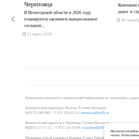
Череповца
Компания н
дорог и ст
блей на
В Вологодской области в 2026 году
Previous
планируется заключить концессионное
30 сентяб
соглашен...
13 марта 2026
Размещение рекламной и коммерческой информации на телеканалах, радиос
Коммерческий директор в Вологде Татьяна Антонова
8(8172) 280-003, +7 921 235-03-54,
antonova@ers35.ru
Коммерческий директор в Череповце Татьяна Крохмаль
8(8202) 57-11-11, +7 921 121-59-44,
tvkrohmal@35media.ru
Мы используем файлы c
cookies. Чтобы ознако
Начальник отдела рекламы в Великом Устюге Екатерина Вьюжанина 8(81738