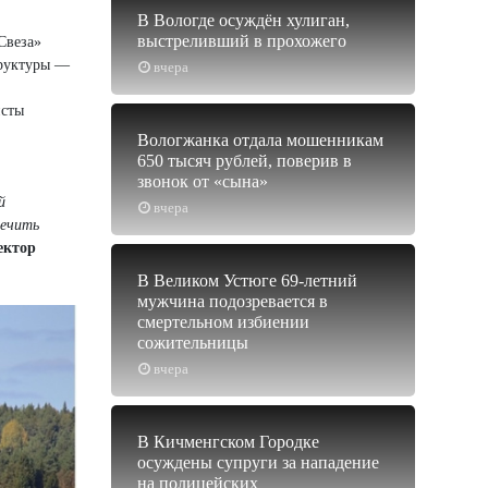
В Вологде осуждён хулиган,
выстреливший в прохожего
Свеза»
труктуры —
вчера
исты
Вологжанка отдала мошенникам
650 тысяч рублей, поверив в
звонок от «сына»
й
вчера
печить
ектор
В Великом Устюге 69-летний
мужчина подозревается в
смертельном избиении
сожительницы
вчера
В Кичменгском Городке
осуждены супруги за нападение
на полицейских