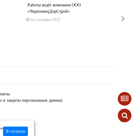
Работы ведёт компания ООО
2 сентя
«ЧереповецДорСтрой»
next
16 сентября 2025
такты
ки и защиты персональных данных
лов
Я согласен