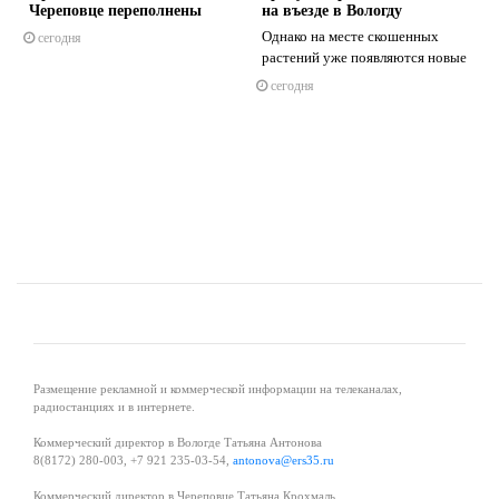
Череповце переполнены
на въезде в Вологду
Однако на месте скошенных
сегодня
растений уже появляются новые
а
сегодня
s
ne
Размещение рекламной и коммерческой информации на телеканалах,
радиостанциях и в интернете.
Коммерческий директор в Вологде Татьяна Антонова
8(8172) 280-003, +7 921 235-03-54,
antonova@ers35.ru
Коммерческий директор в Череповце Татьяна Крохмаль