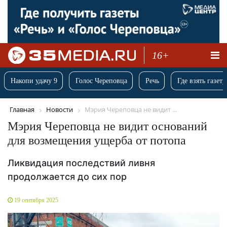
16+
Накопи удачу 9
Голос Череповца
Речь
Где взять газету
Главная
Новости
Мэрия Череповца не видит ...
Мэрия Череповца не видит оснований
для возмещения ущерба от потопа
Ликвидация последствий ливня
продолжается до сих пор
19 сентября 2025