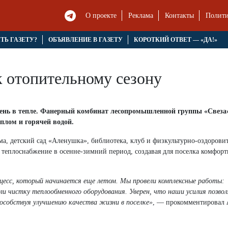
О проекте
Реклама
Контакты
Полити
ЯТЬ ГАЗЕТУ?
ОБЪЯВЛЕНИЕ В ГАЗЕТУ
КОРОТКИЙ ОТВЕТ — «ДА!»
к отопительному сезону
сень в тепле. Фанерный комбинат лесопромышленной группы «Свеза
плом и горячей водой.
а, детский сад «Аленушка», библиотека, клуб и физкультурно-оздорови
е теплоснабжение в осенне-зимний период, создавая для поселка комфор
цесс, который начинается еще летом. Мы провели комплексные работы:
и чистку теплообменного оборудования. Уверен, что наши усилия позво
особствуя улучшению качества жизни в поселке»
, — прокомментировал