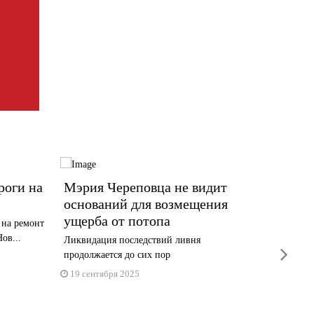
роги на
Мэрия Череповца не видит
У ДК 
оснований для возмещения
обнов
ущерба от потопа
 на ремонт
Работы 
ов...
«Черепо
Ликвидация последствий ливня
next
продолжается до сих пор
16 сент
19 сентября 2025