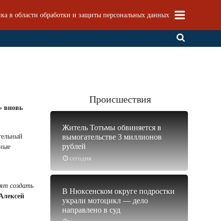
ка в области обработки и защиты персональных данных
Происшествия
» вновь
Житель Тотьмы обвиняется в
тельный
вымогательстве 3 миллионов
рублей
тные
сегодня
лят создать
В Нюксенском округе подростки
Алексей
украли мотоцикл — дело
направлено в суд