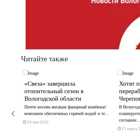
Читайте также
«Свеза» завершила
Хотят п
отопительный сезон в
перераб
Вологодской области
Черепо
блей на
Почти восемь месяцев фанерный комбинат
В Вологодс
Previous
компании обеспечивал горячей водой и те...
планирует
соглашен..
18 мая 2026
13 марта 