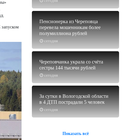
сегодня
зы»
.
уд.
Пенсионерка из Череповца
С запуском
перевела мошенникам более
полумиллиона рублей
сегодня
Череповчанка украла со счёта
сестры 144 тысячи рублей
сегодня
За сутки в Вологодской области
в 4 ДТП пострадали 5 человек
сегодня
Показать всё