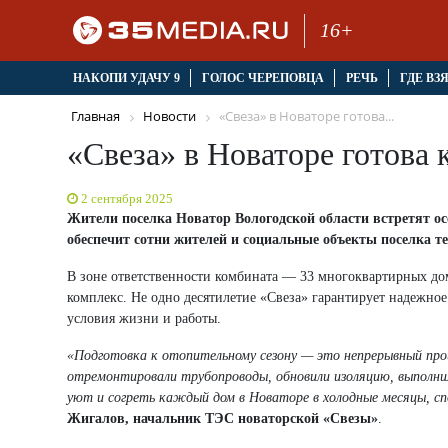
16+
НАКОПИ УДАЧУ 9
ГОЛОС ЧЕРЕПОВЦА
РЕЧЬ
ГДЕ ВЗ
Главная
Новости
«Свеза» в Новаторе готова...
«Свеза» в Новаторе готова 
2 сентября 2025
Жители поселка Новатор Вологодской области встретят о
обеспечит сотни жителей и социальные объекты поселка те
В зоне ответственности комбината — 33 многоквартирных дом
комплекс. Не одно десятилетие «Свеза» гарантирует надежно
условия жизни и работы.
«Подготовка к отопительному сезону — это непрерывный про
отремонтировали трубопроводы, обновили изоляцию, выполнил
уют и согреть каждый дом в Новаторе в холодные месяцы, сп
Жигалов, начальник ТЭС новаторской «Свезы»
.