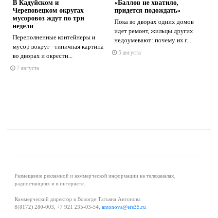
В Кадуйском и
«Баллов не хватило,
Череповецком округах
придется подождать»
мусоровоз ждут по три
Пока во дворах одних домов
недели
идет ремонт, жильцы других
Переполненные контейнеры и
недоумевают: почему их г...
s
ne
мусор вокруг - типичная картина
5 августа
во дворах и окрестн...
7 августа
Размещение рекламной и коммерческой информации на телеканалах,
радиостанциях и в интернете.
Коммерческий директор в Вологде Татьяна Антонова
8(8172) 280-003, +7 921 235-03-54,
antonova@ers35.ru