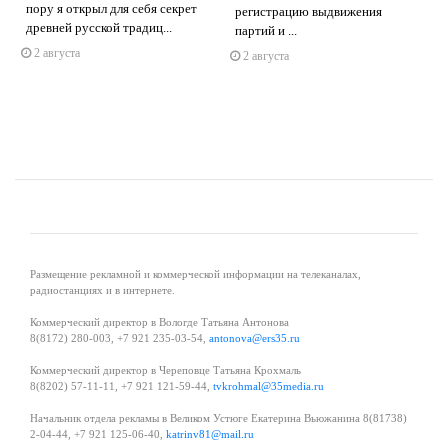
s
ne
пору я открыл для себя секрет
регистрацию выдвижения
древней русской традиц...
партий и ...
2 августа
2 августа
Размещение рекламной и коммерческой информации на телеканалах,
радиостанциях и в интернете.
Коммерческий директор в Вологде Татьяна Антонова
8(8172) 280-003, +7 921 235-03-54,
antonova@ers35.ru
Коммерческий директор в Череповце Татьяна Крохмаль
8(8202) 57-11-11, +7 921 121-59-44,
tvkrohmal@35media.ru
Начальник отдела рекламы в Великом Устюге Екатерина Вьюжанина 8(81738)
2-04-44, +7 921 125-06-40,
katrinv81@mail.ru