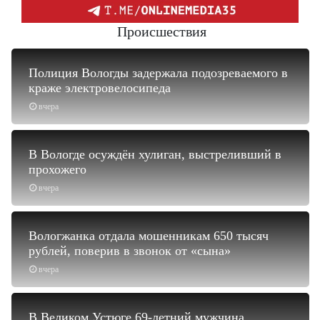
Происшествия
Полиция Вологды задержала подозреваемого в
краже электровелосипеда
вчера
В Вологде осуждён хулиган, выстреливший в
прохожего
вчера
Вологжанка отдала мошенникам 650 тысяч
рублей, поверив в звонок от «сына»
вчера
В Великом Устюге 69-летний мужчина