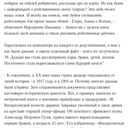
подарок на юбилей родителям, рассказав про их корни. Но как быть
с информацией о родственниках моего супруга? Это ведь тоже
наша семья. И тогда мы поняли, что будем составлять
родословную для троих наших детей - Егора, Алены и Ксении, -
объясняет Маргарита Павловна. - Затем мы с мужем взяли
большой лист ватмана и стали рисовать родственные цепочки.
Параллельно на компьютере на каждого из родственников, о ком у
нас были данные, я завела отдельный файл – всего их получилось
39. Дальше мы стали рассматривать пары, браки, детей, внуков.
Постепенно стала вырисовываться схема будущей книги".
- К сожалению, в ХХ веке наша страна дважды отказывалась от
своей истории - в 1917 году и в 1991-м. Поэтому многие данные
были утеряны. Зато сохранившиеся документы представляют
настоящую историческую ценность. Вот, к примеру, выписка из
метрической книги о венчании прабабушки и прадедушки: «В
Воскресенской волости деревни Завражье уволенный в запас армии
из крестьян старший унтер-офицер 106 пехотного уфимского полка
Александр Петрович Гусев, православного вероисповедания,
первым браком, в возрасте 25 лет». Его избранница: «Воскресенская