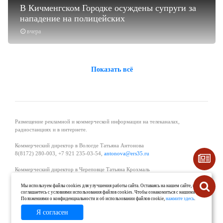
В Кичменгском Городке осуждены супруги за
нападение на полицейских
вчера
Показать всё
Размещение рекламной и коммерческой информации на телеканалах,
радиостанциях и в интернете.
Коммерческий директор в Вологде Татьяна Антонова
8(8172) 280-003, +7 921 235-03-54,
antonova@ers35.ru
Коммерческий директор в Череповце Татьяна Крохмаль
8(8202) 57-11-11, +7 921 121-59-44,
tvkrohmal@35media.ru
Мы используем файлы cookies для улучшения работы сайта. Оставаясь на нашем сайте, вы
соглашаетесь с условиями использования файлов cookies. Чтобы ознакомиться с нашими
Начальник отдела рекламы в Великом Устюге Екатерина Вьюжанина 8(81738)
Положениями о конфиденциальности и об использовании файлов cookie,
нажмите здесь
.
2-04-44, +7 921 125-06-40,
katrinv81@mail.ru
Я согласен
О проекте
Реклама
Контакты