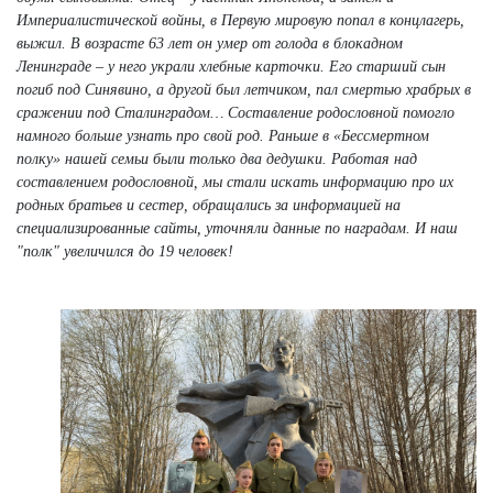
Империалистической войны, в Первую мировую попал в концлагерь,
выжил. В возрасте 63 лет он умер от голода в блокадном
Ленинграде – у него украли хлебные карточки. Его старший сын
погиб под Синявино, а другой был летчиком, пал смертью храбрых в
сражении под Сталинградом… Составление родословной помогло
намного больше узнать про свой род. Раньше в «Бессмертном
полку» нашей семьи были только два дедушки. Работая над
составлением родословной, мы стали искать информацию про их
родных братьев и сестер, обращались за информацией на
специализированные сайты, уточняли данные по наградам. И наш
"полк" увеличился до 19 человек!