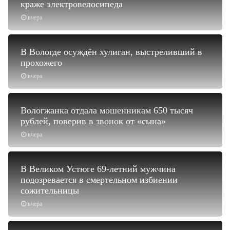
краже электровелосипеда
вчера
В Вологде осуждён хулиган, выстреливший в
прохожего
вчера
Вологжанка отдала мошенникам 650 тысяч
рублей, поверив в звонок от «сына»
вчера
В Великом Устюге 69-летний мужчина
подозревается в смертельном избиении
сожительницы
вчера