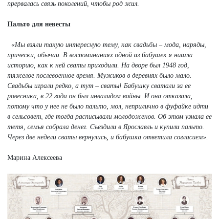
прервалась связь поколений, чтобы род жил.
Пальто для невесты
«Мы взяли такую интересную тему, как свадьбы – мода, наряды,
прически, обычаи. В воспоминаниях одной из бабушек я нашла
историю, как к ней сваты приходили. На дворе был 1948 год,
тяжелое послевоенное время. Мужиков в деревнях было мало.
Свадьбы играли редко, а тут – сваты! Бабушку сватали за ее
ровесника, в 22 года он был инвалидом войны. И она отказала,
потому что у нее не было пальто, мол, неприлично в фуфайке идти
в сельсовет, где тогда расписывали молодоженов. Об этом узнала ее
тетя, семья собрала денег. Съездили в Ярославль и купили пальто.
Через две недели сваты вернулись, и бабушка ответила согласием».
Марина Алексеева