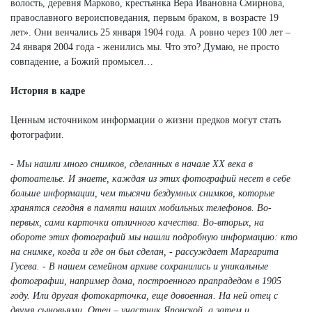
волость, деревня Марково, крестьянка Вера Ивановна Смирнова,
православного вероисповедания, первым браком, в возрасте 19
лет». Они венчались 25 января 1904 года. А ровно через 100 лет –
24 января 2004 года - женились мы. Что это? Думаю, не просто
совпадение, а Божий промысел…
История в кадре
Ценным источником информации о жизни предков могут стать
фотографии.
- Мы нашли много снимков, сделанных в начале ХХ века в
фотоателье. И знаете, каждая из этих фотографий несет в себе
больше информации, чем тысячи бездумных снимков, которые
хранятся сегодня в памяти наших мобильных телефонов. Во-
первых, сами карточки отличного качества. Во-вторых, на
обороте этих фотографий мы нашли подробную информацию: кто
на снимке, когда и где он был сделан, - рассуждает Маргарита
Гусева. - В нашем семейном архиве сохранились и уникальные
фотографии, например дома, построенного прапрадедом в 1905
году. Или другая фотокарточка, еще довоенная. На ней отец с
двумя сыновьями. Отец – участник Японской, а затем и