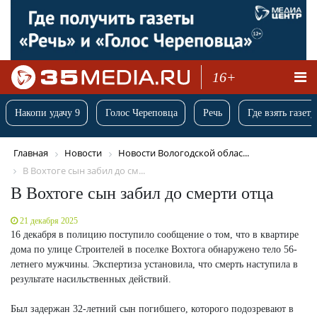
16+
Накопи удачу 9
Голос Череповца
Речь
Где взять газету
Главная
Новости
Новости Вологодской облас...
В Вохтоге сын забил до см...
В Вохтоге сын забил до смерти отца
21 декабря 2025
16 декабря в полицию поступило сообщение о том, что в квартире
дома по улице Строителей в поселке Вохтога обнаружено тело 56-
летнего мужчины. Экспертиза установила, что смерть наступила в
результате насильственных действий.
Был задержан 32-летний сын погибшего, которого подозревают в