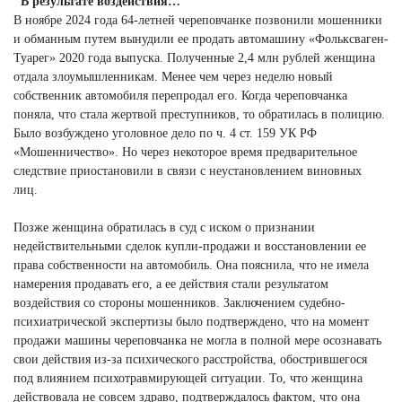
"В результате воздействия…"
В ноябре 2024 года 64-летней череповчанке позвонили мошенники
и обманным путем вынудили ее продать автомашину «Фольксваген-
Туарег» 2020 года выпуска. Полученные 2,4 млн рублей женщина
отдала злоумышленникам. Менее чем через неделю новый
собственник автомобиля перепродал его. Когда череповчанка
поняла, что стала жертвой преступников, то обратилась в полицию.
Было возбуждено уголовное дело по ч. 4 ст. 159 УК РФ
«Мошенничество». Но через некоторое время предварительное
следствие приостановили в связи с неустановлением виновных
лиц.
Позже женщина обратилась в суд с иском о признании
недействительными сделок купли-продажи и восстановлении ее
права собственности на автомобиль. Она пояснила, что не имела
намерения продавать его, а ее действия стали результатом
воздействия со стороны мошенников. Заключением судебно-
психиатрической экспертизы было подтверждено, что на момент
продажи машины череповчанка не могла в полной мере осознавать
свои действия из-за психического расстройства, обострившегося
под влиянием психотравмирующей ситуации. То, что женщина
действовала не совсем здраво, подтверждалось фактом, что она