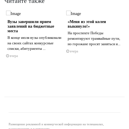
Читайте также
Вузы завершили прием
«Меня из этой колеи
заявлений на бюджетные
выкинуло!»
места
На проспекте Победы
В конце июля вузы опубликовали
ремонтируют трамвайные пути,
на своих сайтах конкурсные
но горожане просят заняться и...
s
ne
списки, абитуриенты ...
вчера
вчера
Размещение рекламной и коммерческой информации на телеканалах,
радиостанциях и в интернете.