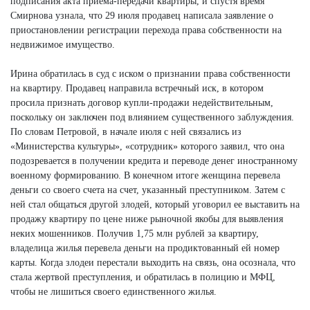
подписания акта приема-передачи квартиры, и спустя время
Смирнова узнала, что 29 июля продавец написала заявление о
приостановлении регистрации перехода права собственности на
недвижимое имущество.
Ирина обратилась в суд с иском о признании права собственности
на квартиру. Продавец направила встречный иск, в котором
просила признать договор купли-продажи недействительным,
поскольку он заключен под влиянием существенного заблуждения.
По словам Петровой, в начале июля с ней связались из
«Министерства культуры», «сотрудник» которого заявил, что она
подозревается в получении кредита и переводе денег иностранному
военному формированию. В конечном итоге женщина перевела
деньги со своего счета на счет, указанный преступником. Затем с
ней стал общаться другой злодей, который уговорил ее выставить на
продажу квартиру по цене ниже рыночной якобы для выявления
неких мошенников. Получив 1,75 млн рублей за квартиру,
владелица жилья перевела деньги на продиктованный ей номер
карты. Когда злодеи перестали выходить на связь, она осознала, что
стала жертвой преступления, и обратилась в полицию и МФЦ,
чтобы не лишиться своего единственного жилья.