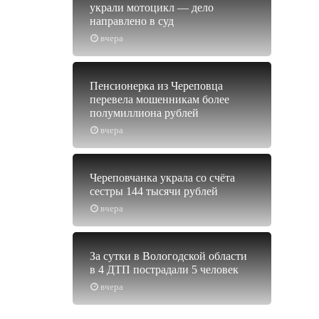
украли мотоцикл — дело
направлено в суд
вчера
Пенсионерка из Череповца
перевела мошенникам более
полумиллиона рублей
вчера
Череповчанка украла со счёта
сестры 144 тысячи рублей
вчера
За сутки в Вологодской области
в 4 ДТП пострадали 5 человек
вчера