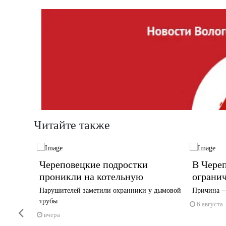
Читайте также
ов
Череповецкие подростки
В Череп
проникли на котельную
огранич
Нарушителей заметили охранники у дымовой
Причина —
трубы
ецкой и
6 августа
Previous
вчера