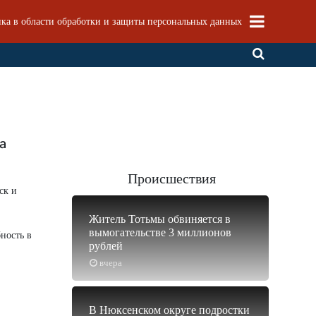
ка в области обработки и защиты персональных данных
а
Происшествия
ск и
Житель Тотьмы обвиняется в
вымогательстве 3 миллионов
ность в
рублей
вчера
В Нюксенском округе подростки