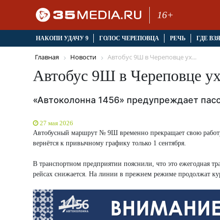
16+
НАКОПИ УДАЧУ 9
ГОЛОС ЧЕРЕПОВЦА
РЕЧЬ
ГДЕ ВЗ
Главная
Новости
Автобус 9Ш в Череповце ух...
Автобус 9Ш в Череповце ух
«Автоколонна 1456» предупреждает пасс
27 мая 2026
Автобусный маршрут № 9Ш временно прекращает свою работу.
вернётся к привычному графику только 1 сентября.
В транспортном предприятии пояснили, что это ежегодная тр
рейсах снижается. На линии в прежнем режиме продолжат ку