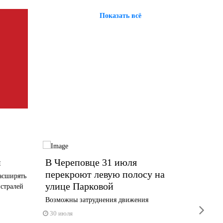
Показать всё
й
В Череповце 31 июля
Госав
перекроют левую полосу на
итоги
асширять
улице Парковой
мотот
истралей
Возможны затруднения движения
32 ДТП,
next
30 июля
30 июл