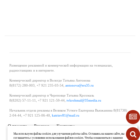
Размещение рекламной и коммерческой информации на телеканалах,
радиостанциях и в интернете.
Коммерческий директор в Вологде Татьяна Антонова
8(8172) 280-003, +7 921 235-03-54,
antonova@ers35.ru
Коммерческий директор в Череповце Татьяна Крохмаль
8(8202) 57-11-11, +7 921 121-59-44,
tvkrohmal@35media.ru
Начальник отдела рекламы в Великом Устюге Екатерина Вьюжанина 8(81738)
2-04-44, +7 921 125-06-40,
katrinv81@mail.ru
О проекте
Реклама
Контакты
Политика в области обработки и защиты персональных данных
Мы используем файлы cookies для улучшения работы сайта. Оставаясь на нашем сайте, вы
соглашаетесь с условиями использования файлов cookies. Чтобы ознакомиться с нашими