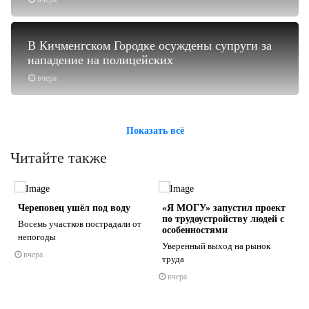
В Кичменгском Городке осуждены супруги за
нападение на полицейских
вчера
Показать всё
Читайте также
Череповец ушёл под воду
«Я МОГУ» запустил проект
по трудоустройству людей с
Восемь участков пострадали от
особенностями
непогоды
Уверенный выход на рынок
вчера
труда
s
ne
вчера