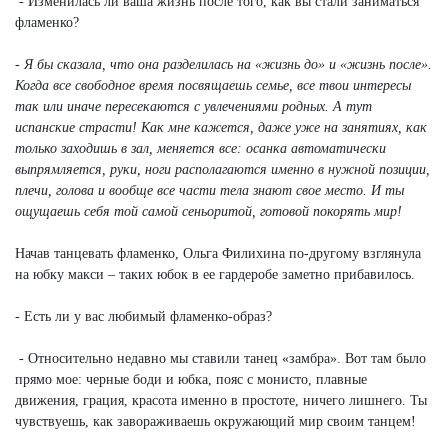
- Изменилась ли ваша жизнь после того, как вы стали заниматься
фламенко?
- Я бы сказала, что она разделилась на «жизнь до» и «жизнь после».
Когда все свободное время посвящаешь семье, все твои интересы
так или иначе пересекаются с увлечениями родных. А тут
испанские страсти! Как мне кажется, даже уже на занятиях, как
только заходишь в зал, меняется все: осанка автоматически
выпрямляется, руки, ноги располагаются именно в нужной позиции,
плечи, голова и вообще все части тела знают свое место. И ты
ощущаешь себя той самой сеньоритой, готовой покорять мир!
Начав танцевать фламенко, Ольга Филихина по-другому взглянула
на юбку макси – таких юбок в ее гардеробе заметно прибавилось.
- Есть ли у вас любимый фламенко-образ?
- Относительно недавно мы ставили танец «замбра». Вот там было
прямо мое: черные боди и юбка, пояс с монисто, плавные
движения, грация, красота именно в простоте, ничего лишнего. Ты
чувствуешь, как завораживаешь окружающий мир своим танцем!