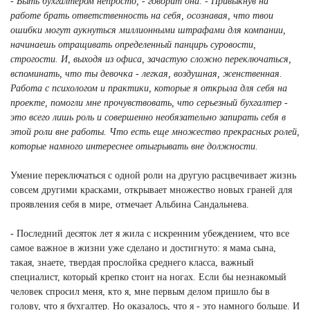
- Быть бухгалтером непросто, - говорит она. - Привыкнув на
работе брать ответственность на себя, осознавая, что твои
ошибки могут аукнуться миллионными штрафами для компании,
начинаешь отращивать определенный панцирь суровости,
строгости. И, выходя из офиса, зачастую сложно переключаться,
вспоминать, что ты девочка - легкая, воздушная, женственная.
Работа с психологом и практики, которые я открыла для себя на
проекте, помогли мне прочувствовать, что серьезный бухгалтер -
это всего лишь роль и совершенно необязательно запирать себя в
этой роли вне работы. Что есть еще множество прекрасных ролей,
которые намного интереснее отыгрывать вне должности.
Умение переключаться с одной роли на другую расцвечивает жизнь
совсем другими красками, открывает множество новых граней для
проявления себя в мире, отмечает Альбина Сандальнева.
- Последний десяток лет я жила с искренним убеждением, что все
самое важное в жизни уже сделано и достигнуто: я мама сына,
такая, знаете, твердая прослойка среднего класса, важный
специалист, который крепко стоит на ногах. Если бы незнакомый
человек спросил меня, кто я, мне первым делом пришло бы в
голову, что я бухгалтер. Но оказалось, что я - это намного больше. И