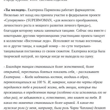
«Ты молодец».
Екатерина Парменова работает фармацевтом.
Несколько лет назад она приняла участие в федеральном проекте
«Супервумен» (SUPERWOMAN, «для женского преображения,
личностного роста и мощного развития личного бренда»),
благодаря которому начала заниматься танцами. Сейчас она вместе с
некоторыми другими череповецкими участницами проекта танцует
в коллективе «Восточные леди». Исполняют не только восточные,
но и другие танцы, и каждый номер – по сути театрально-
танцевальная постановка со своим сюжетом. Екатерина всегда была
творческой натурой, но прежде нигде не выходила на сцену.
- Благодаря танцам становишься более женственной, более
открытой, перестаешь бояться показать себя, - рассказывает
Екатерина. – Когда надеваешь костюм, входишь в образ,
перевоплощаешься на 100 %. И, наверное, какие-то черты образа
передаются тебе в реальной жизни, ведь эмоции, которые ты
проживаешь в определенном танце (особенно если исполняешь его не
один раз), не забываются и, естественно, это влияет на тебя. В
каких-то моментах становишься более игривой. А какие-то
мужские роли (у меня, например, была роль Чарли Чаплина) делают