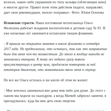
волосах, какие-либо украшения по типу кольяра (облегающие шею)
и многое другое. Правит всем этим действом педагог, направляет,
дает свои рекомендации, вносит поправки». Фото: Юлия Осипова
Испанские страсти.
Наша постоянная читательница Ольга
Филихина работает младшим воспитателем в детском саду № 93. И
уже несколько лет занимается испанским танцем фламенко.
- Я пришла на открытое занятие в школе фламенко в сентябре
2017 года. Не предполагала, что останусь, так как это направление
было для меня чем-то неизвестным. До этого я вообще никогда не
занималась танцами. К тому же педагог сразу вывела
присутствующих в центр зала, предложив повторить за ней
некоторые движения, что моментально ввело меня в ступор.
Но все же Ольга осталась и ни капли об этом не жалеет.
- Мне хотелось заниматься вне дома чем-либо для души. До этого с
сыном мы ходили на скалодром, а когда Матвей забросил занятия, я
призадумалась: куда бы мне деть свою энергию.