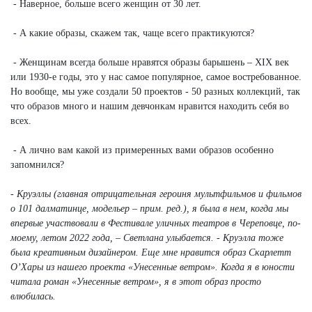
- Наверное, больше всего женщин от 30 лет.
- А какие образы, скажем так, чаще всего практикуются?
- Женщинам всегда больше нравятся образы барышень – XIX век
или 1930-е годы, это у нас самое популярное, самое востребованное.
Но вообще, мы уже создали 50 проектов - 50 разных коллекций, так
что образов много и нашим девчонкам нравится находить себя во
всех.
- А лично вам какой из примеренных вами образов особенно
запомнился?
- Круэллы (главная отрицательная героиня мультфильмов и фильмов
о 101 далматинце, модельер – прим. ред.), я была в нем, когда мы
впервые участвовали в Фестивале уличных театров в Череповце, по-
моему, летом 2022 года, – Светлана улыбается. - Круэлла тоже
была креативным дизайнером. Еще мне нравится образ Скарлетт
О’Хары из нашего проекта «Унесенные ветром». Когда я в юности
читала роман «Унесенные ветром», я в этот образ просто
влюбилась.