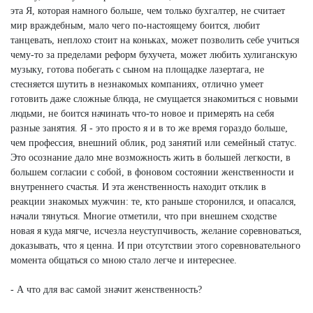
эта Я, которая намного больше, чем только бухгалтер, не считает
мир враждебным, мало чего по-настоящему боится, любит
танцевать, неплохо стоит на коньках, может позволить себе учиться
чему-то за пределами реформ бухучета, может любить хулиганскую
музыку, готова побегать с сыном на площадке лазертага, не
стесняется шутить в незнакомых компаниях, отлично умеет
готовить даже сложные блюда, не смущается знакомиться с новыми
людьми, не боится начинать что-то новое и примерять на себя
разные занятия. Я - это просто я и в то же время гораздо больше,
чем профессия, внешний облик, род занятий или семейный статус.
Это осознание дало мне возможность жить в большей легкости, в
большем согласии с собой, в фоновом состоянии женственности и
внутреннего счастья. И эта женственность находит отклик в
реакции знакомых мужчин: те, кто раньше сторонился, и опасался,
начали тянуться. Многие отметили, что при внешнем сходстве
новая я куда мягче, исчезла неуступчивость, желание соревноваться,
доказывать, что я ценна. И при отсутствии этого соревновательного
момента общаться со мною стало легче и интереснее.
- А что для вас самой значит женственность?