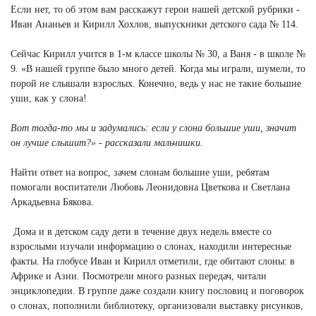
Если нет, то об этом вам расскажут герои нашей детской рубрики -
Иван Ананьев и Кирилл Хохлов, выпускники детского сада № 114.
Сейчас Кирилл учится в 1-м классе школы № 30, а Ваня - в школе №
9. «В нашей группе было много детей. Когда мы играли, шумели, то
порой не слышали взрослых. Конечно, ведь у нас не такие большие
уши, как у слона!
Вот тогда-то мы и задумались: если у слона большие уши, значит
он лучше слышит?» - рассказали мальчишки.
Найти ответ на вопрос, зачем слонам большие уши, ребятам
помогали воспитатели Любовь Леонидовна Цветкова и Светлана
Аркадьевна Бякова.
Дома и в детском саду дети в течение двух недель вместе со
взрослыми изучали информацию о слонах, находили интересные
факты. На глобусе Иван и Кирилл отметили, где обитают слоны: в
Африке и Азии. Посмотрели много разных передач, читали
энциклопедии. В группе даже создали книгу пословиц и поговорок
о слонах, пополнили библиотеку, организовали выставку рисунков,