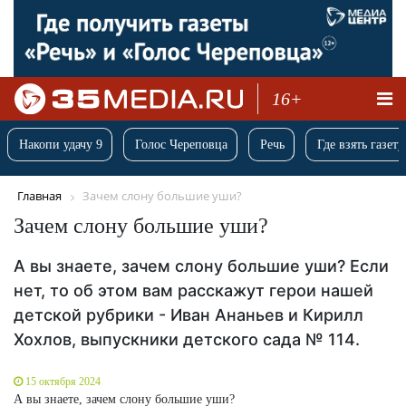
16+
Накопи удачу 9
Голос Череповца
Речь
Где взять газету
Главная
Зачем слону большие уши?
Зачем слону большие уши?
А вы знаете, зачем слону большие уши? Если
нет, то об этом вам расскажут герои нашей
детской рубрики - Иван Ананьев и Кирилл
Хохлов, выпускники детского сада № 114.
15 октября 2024
А вы знаете, зачем слону большие уши?