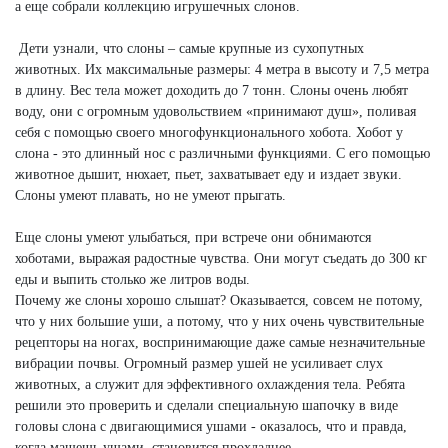
а еще собрали коллекцию игрушечных слонов.
Дети узнали, что слоны – самые крупные из сухопутных
животных. Их максимальные размеры: 4 метра в высоту и 7,5 метра
в длину. Вес тела может доходить до 7 тонн. Слоны очень любят
воду, они с огромным удовольствием «принимают душ», поливая
себя с помощью своего многофункционального хобота. Хобот у
слона - это длинный нос с различными функциями. С его помощью
животное дышит, нюхает, пьет, захватывает еду и издает звуки.
Слоны умеют плавать, но не умеют прыгать.
Еще слоны умеют улыбаться, при встрече они обнимаются
хоботами, выражая радостные чувства. Они могут съедать до 300 кг
еды и выпить столько же литров воды.
Почему же слоны хорошо слышат? Оказывается, совсем не потому,
что у них большие уши, а потому, что у них очень чувствительные
рецепторы на ногах, воспринимающие даже самые незначительные
вибрации почвы. Огромный размер ушей не усиливает слух
животных, а служит для эффективного охлаждения тела. Ребята
решили это проверить и сделали специальную шапочку в виде
головы слона с двигающимися ушами - оказалось, что и правда,
когда машешь ушами, становится прохладнее.