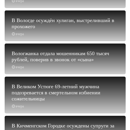
вчера
В Вологде осуждён хулиган, выстреливший в
прохожего
вчера
Вологжанка отдала мошенникам 650 тысяч
рублей, поверив в звонок от «сына»
вчера
В Великом Устюге 69-летний мужчина
подозревается в смертельном избиении
сожительницы
вчера
В Кичменгском Городке осуждены супруги за