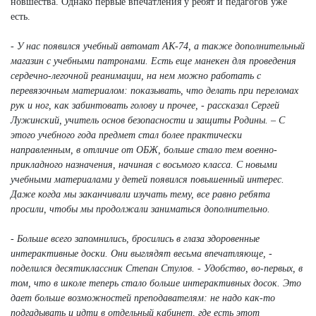
новшества. Однако первые впечатления у ребят и педагогов уже
есть.
- У нас появился учебный автомат АК-74, а также дополнительный
магазин с учебными патронами. Есть еще манекен для проведения
сердечно-легочной реанимации, на нем можно работать с
перевязочным материалом: показывать, что делать при переломах
рук и ног, как забинтовать голову и прочее, - рассказал Сергей
Лужинский, учитель основ безопасности и защиты Родины. – С
этого учебного года предмет стал более практически
направленным, в отличие от ОБЖ, больше стало тем военно-
прикладного назначения, начиная с восьмого класса. С новыми
учебными материалами у детей появился повышенный интерес.
Даже когда мы заканчивали изучать тему, все равно ребята
просили, чтобы мы продолжали заниматься дополнительно.
- Больше всего запомнились, бросились в глаза здоровенные
интерактивные доски. Они выглядят весьма впечатляюще, -
поделился десятиклассник Степан Стулов. - Удобство, во-первых, в
том, что в школе теперь стало больше интерактивных досок. Это
дает больше возможностей преподавателям: не надо как-то
подгадывать и идти в отдельный кабинет, где есть этот