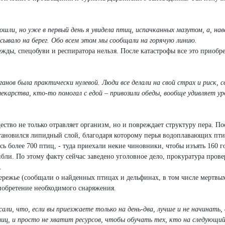
шли, но уже в первый день я увидела птиц, испачканных мазутом, а, нав
ывало на берег. Обо всем этом мы сообщали на горячую линию.
ежды, спецобуви и респиратора нельзя. После катастрофы все это приобре
ганов была практически нулевой. Люди все делали на свой страх и риск, 
лекарства, кто-то помогал с едой – привозили обеды, вообще удивляет ур
ство не только отравляет организм, но и повреждает структуру пера. Пос
тановился липидный слой, благодаря которому перья водоплавающих пти
ь более 700 птиц, - туда приехали некие чиновники, чтобы изъять 160 г
бли. По этому факту сейчас заведено уголовное дело, прокуратура прове
.
ежье (сообщали о найденных птицах и дельфинах, в том числе мертвых,
иобретение необходимого снаряжения.
ли, что, если вы приезжаете только на день-два, лучше и не начинать, 
ц, и просто не хватит ресурсов, чтобы обучать тех, кто на следующий