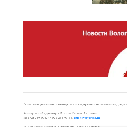
Размещение рекламной и коммерческой информации на телеканалах, радиос
Коммерческий директор в Вологде Татьяна Антонова
8(8172) 280-003, +7 921 235-03-54,
antonova@ers35.ru
Коммерческий директор в Череповце Татьяна Крохмаль