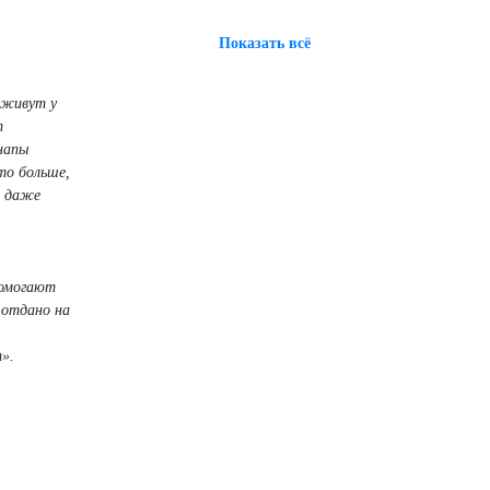
Показать всё
 живут у
т
напы
то больше,
т даже
помогают
 отдано на
».