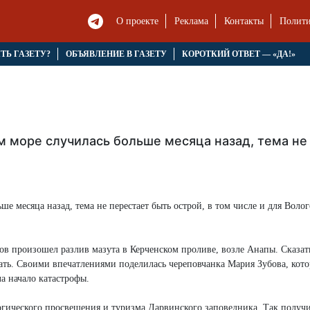
О проекте
Реклама
Контакты
Полити
ЯТЬ ГАЗЕТУ?
ОБЪЯВЛЕНИЕ В ГАЗЕТУ
КОРОТКИЙ ОТВЕТ — «ДА!»
м море случилась больше месяца назад, тема не 
ше месяца назад, тема не перестает быть острой, в том числе и для Воло
ров произошел разлив мазута в Керченском проливе, возле Анапы. Сказать
азать. Своими впечатлениями поделилась череповчанка Мария Зубова, кото
а начало катастрофы.
огического просвещения и туризма Дарвинского заповедника. Так получи