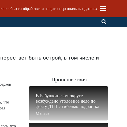
ка в области обработки и защиты персональных данных
перестает быть острой, в том числе и
Происшествия
годской
В Бабушкинском округе
возбуждено уголовное дело по
, что
факту ДТП с гибелью подростка
рая
вчера
лось, что