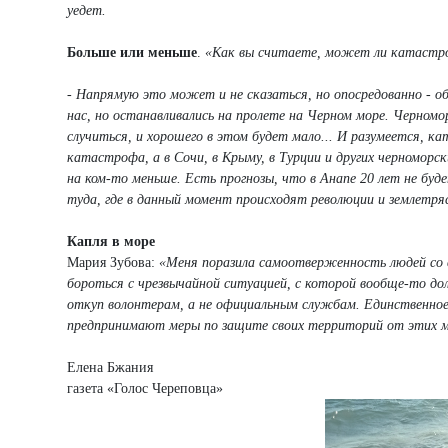
уедет.
Больше или меньше
.
«Как вы считаете, может ли катастро
- Напрямую это может и не сказаться, но опосредованно - 
нас, но останавливались на пролете на Черном море. Черном
случиться, и хорошего в этом будет мало... И разумеется, 
катастрофа, а в Сочи, в Крыму, в Турции и других черноморс
на ком-то меньше. Есть прогнозы, что в Анапе 20 лет не буд
туда, где в данный момент происходят революции и землетря
Капля в море
Мария Зубова:
«Меня поразила самоотверженность людей со в
бороться с чрезвычайной ситуацией, с которой вообще-то до
откуп волонтерам, а не официальным службам. Единственное 
предпринимают меры по защите своих территорий от этих ма
Елена Бжания
газета «Голос Череповца»