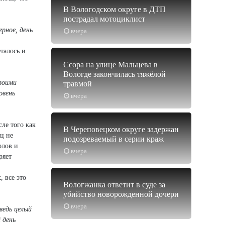
В Вологодском округе в ДТП
пострадал мотоциклист
ерное, день
вчера
талось и
Ссора на улице Мальцева в
Вологде закончилась тяжёлой
своими
травмой
овень
вчера
ле того как
В Череповецком округе задержан
ц не
подозреваемый в серии краж
олов и
вчера
ряет
 все это
Вологжанка ответит в суде за
убийство новорожденной дочери
вчера
ведь целый
 день