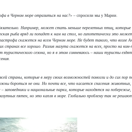
фа в Черном море отразиться на нас?»
– спросили мы у Марии.
обязательно. Например, может стать меньше перелетных птиц, которые
орская рыба вряд ли попадет к нам на стол, но гипотетически это може
катастрофа скажется на всем Черном море. Не будет такого, что возле А
ких странах все хорошо. Разлив мазута скажется на всех, просто на ком-
ет туристического сезона, но я в этом сомневаюсь – наши туристы ездя
сения.
сей страны, которые в меру своих возможностей помогли и до сих пор 
лжны бороться не они. Но почти все, что касается спасения животных,
– заповедники и национальные парки, которые находятся на побережье,
зутных пятен, но это капля в море. Глобально проблему так не решают