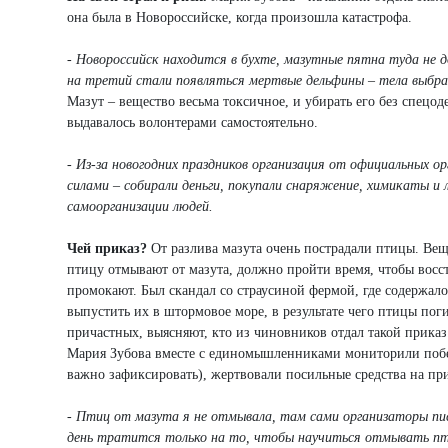
она была в Новороссийске, когда произошла катастрофа.
- Новороссийск находится в бухте, мазутные пятна туда не до
на третий стали появляться мертвые дельфины – тела выбрас
Мазут – вещество весьма токсичное, и убирать его без спецод
выдавалось волонтерами самостоятельно.
- Из-за новогодних праздников организация от официальных ор
силами – собирали деньги, покупали снаряжение, химикаты и 
самоорганизации людей.
Чей приказ?
От разлива мазута очень пострадали птицы. Веще
птицу отмывают от мазута, должно пройти время, чтобы восс
промокают. Был скандал со страусиной фермой, где содержалос
выпустить их в штормовое море, в результате чего птицы поги
причастных, выясняют, кто из чиновников отдал такой приказ
Мария Зубова вместе с единомышленниками мониторили побер
важно зафиксировать), жертвовали посильные средства на пр
- Птиц от мазута я не отмывала, там сами организаторы писа
день тратится только на то, чтобы научиться отмывать пти