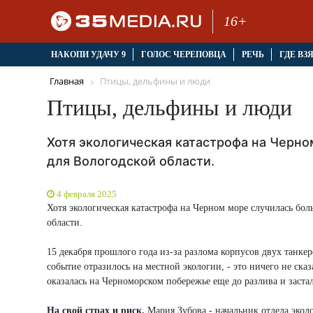
16+
НАКОПИ УДАЧУ 9
ГОЛОС ЧЕРЕПОВЦА
РЕЧЬ
ГДЕ ВЗ
Главная
Птицы, дельфины и люди
Птицы, дельфины и люди
Хотя экологическая катастрофа на Черно
для Вологодской области.
4 февраля 2025
Хотя экологическая катастрофа на Черном море случилась боль
области.
15 декабря прошлого года из-за разлома корпусов двух танке
событие отразилось на местной экологии, - это ничего не ск
оказалась на Черноморском побережье еще до разлива и застал
На свой страх и риск.
Мария Зубова - начальник отдела экол