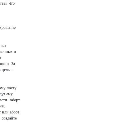
тва? Что
сирование
ьных
твенных и
ю
нщин. За
 цель -
ому посту
дут ему
ести. Аборт
ны,
т или аборт
 создайте