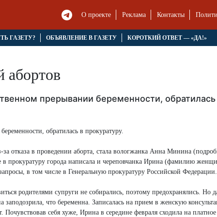
О проекте
Реклама
Контакты
Полити
ЯТЬ ГАЗЕТУ?
ОБЪЯВЛЕНИЕ В ГАЗЕТУ
КОРОТКИЙ ОТВЕТ — «ДА!»
й абортов
ственном прерывании беременности, обратилась 
беременности, обратилась в прокуратуру.
-за отказа в проведении аборта, стала вологжанка Анна Минина (подроб
ние в прокуратуру города написала и череповчанка Ирина (фамилию женщ
 запросы, в том числе в Генеральную прокуратуру Российской Федерации.
иться родителями супруги не собирались, поэтому предохранялись. Но д
а заподозрила, что беременна. Записалась на прием в женскую консульт
т. Почувствовав себя хуже, Ирина в середине февраля сходила на платно