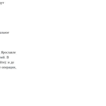
дут
альное
В Ярославле
лей. В
йте): и до
е операции,