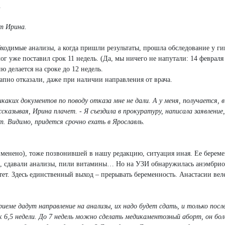
.
ит Ирина.
бходимые анализы, а когда пришли результаты, прошла обследование у ги
ог уже поставил срок 11 недель. (Да, мы ничего не напутали: 14 февраля
ию делается на сроке до 12 недель.
апно отказали, даже при наличии направления от врача.
каких документов по поводу отказа мне не дали. А у меня, получается, 
ссказывая, Ирина плачет. - Я съездила в прокуратуру, написала заявление
ут. Видимо, придется срочно ехать в Ярославль.
менено), тоже позвонившей в нашу редакцию, ситуация иная. Ее береме
, сдавали анализы, пили витамины… Но на УЗИ обнаружилась анэмбрион
тет. Здесь единственный выход – прерывать беременность. Анастасии вел
риеме дадут направление на анализы, их надо будет сдать, и только пос
ок 6,5 недели. До 7 недель можно сделать медикаментозный аборт, он бол