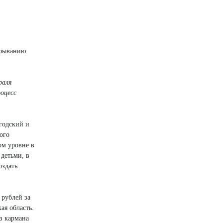
ерыванию
раля
роцесс
годский и
ого
ом уровне в
детьми, в
оздать
 рублей за
ая область.
з кармана