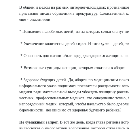
В общем и целом на разных интернет-площадках противников 
призывают писать обращения в прокуратуру, Следственный ко
еще - опасениями:
* Появление нелюбимых детей, из-за которых семьи станут не
* Увеличение количества детей-сирот. И того хуже – детей,
* Опасность для жизни и/или вред для здоровья женщины из
* Возможные суициды женщин, которым отказали в аборте.
* Здоровье будущих детей. Да, аборты по медицинским показ
неформального указа поднимать показатели рождаемости все
медики ради материальной выгоды убеждать женщину рожать, 
честных, профессиональных медиков; это совершенно точно, б
непорядочный медик, который, чтобы начальство было довол
беременности, независимо от здоровья будущего ребенка?
Не бумажный запрет.
В тот же день, когда глава региона вс
видеосюжет о многодетной вологжанке, которой отказались де