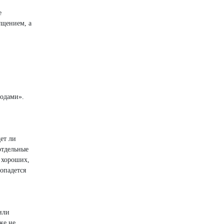
е
ущением, а
тодами».
ет ли
отдельные
 хороших,
попадется
или
же не