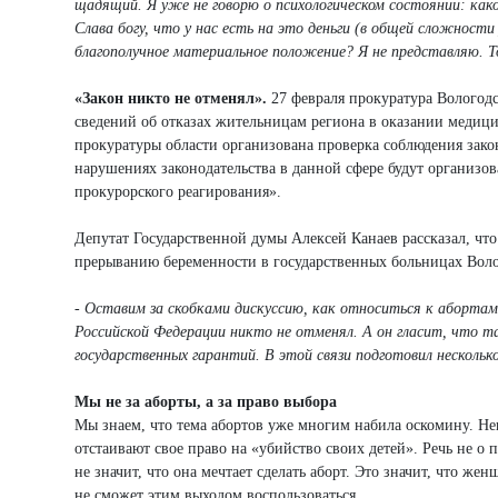
щадящий. Я уже не говорю о психологическом состоянии: как
Слава богу, что у нас есть на это деньги (в общей сложност
благополучное материальное положение? Я не представляю. Т
«Закон никто не отменял».
27 февраля прокуратура Вологодс
сведений об отказах жительницам региона в оказании меди
прокуратуры области организована проверка соблюдения зако
нарушениях законодательства в данной сфере будут организ
прокурорского реагирования».
Депутат Государственной думы Алексей Канаев рассказал, ч
прерыванию беременности в государственных больницах Воло
- Оставим за скобками дискуссию, как относиться к абортам,
Российской Федерации никто не отменял. А он гласит, что 
государственных гарантий. В этой связи подготовил нескольк
Мы не за аборты, а за право выбора
Мы знаем, что тема абортов уже многим набила оскомину. Не
отстаивают свое право на «убийство своих детей». Речь не о 
не значит, что она мечтает сделать аборт. Это значит, что же
не сможет этим выходом воспользоваться.