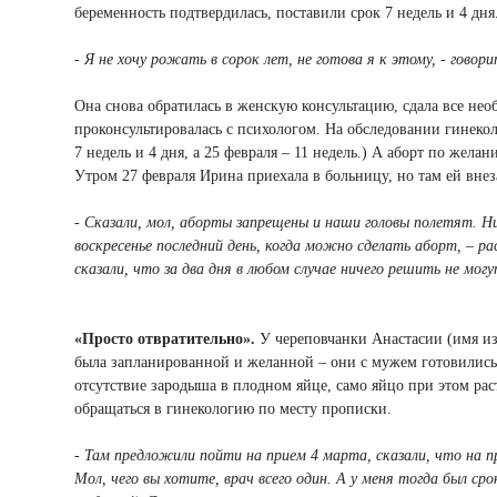
беременность подтвердилась, поставили срок 7 недель и 4 дня
- Я не хочу рожать в сорок лет, не готова я к этому, - говор
Она снова обратилась в женскую консультацию, сдала все нео
проконсультировалась с психологом. На обследовании гинекол
7 недель и 4 дня, а 25 февраля – 11 недель.) А аборт по желан
Утром 27 февраля Ирина приехала в больницу, но там ей внез
- Сказали, мол, аборты запрещены и наши головы полетят. Ни
воскресенье последний день, когда можно сделать аборт, – ра
сказали, что за два дня в любом случае ничего решить не мог
«Просто отвратительно».
У череповчанки Анастасии (имя из
была запланированной и желанной – они с мужем готовились
отсутствие зародыша в плодном яйце, само яйцо при этом рас
обращаться в гинекологию по месту прописки.
- Там предложили пойти на прием 4 марта, сказали, что на п
Мол, чего вы хотите, врач всего один. А у меня тогда был ср