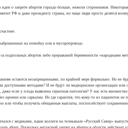
идеи о запрете абортов гораздо больше, нежели сторонников. Некоторы
митет РФ и даже президенту страны, но чаще люди просто делятся возм
счастнее.
 «выброшенных на помойку или в мусоропровод».
-за подпольных абортов либо прерываний беременности «народными ме
аниям остаются незапрещенными, по крайней мере формально. Но не буд
ми доступными методами? И не будут ли медицинские организации или 
даже если у плода выявлена серьезная патология? У нас есть множество
ез иронии или сарказма. Но где гарантия, что кому-то из пациенток не 
ьно или чтобы получить обещанные выплаты, поспособствует сохранению
тречался с медиками, наши коллеги на телеканале «Русский Север» выпуст
лать аборт. Поскольку негласный запрет на аборты в области действует у