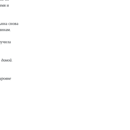
имя и
Анна снова
чинам.
лучила
 домой.
уровне