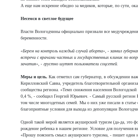
А еще нам искренне обидно за медиков, которые, по сути, ок
Несемся в светлое будущее
Власти Вологодчины официально призвали все медучреждения
беременности.
«Берем на контроль каждый случай аборта», - заявил губерн
встречи с врачами частных и государственных клиник по вопро
зачатия», - грустно шутят пользователи соцсетей.
Меры и цель.
Как отметил сам губернатор, в обсуждении в
Кирилловский Савва, учредитель благотворительной организ
сообщества региона. «Темп снижения населения Вологодской 
0,4 %, - сообщил Георгий Юрьевич. - Самый русский регион 
том числе многодетных семей. Мы о них уже писали в статье 
благоприятные условия для выхода из депопуляции Вологодч
Одной такой мерой является акушерский туризм (да-да, это 
рождение ребенка в нашем регионе. Условие для получения в
«Прошу пояснить смысл акушерского туризма, - пишет один и