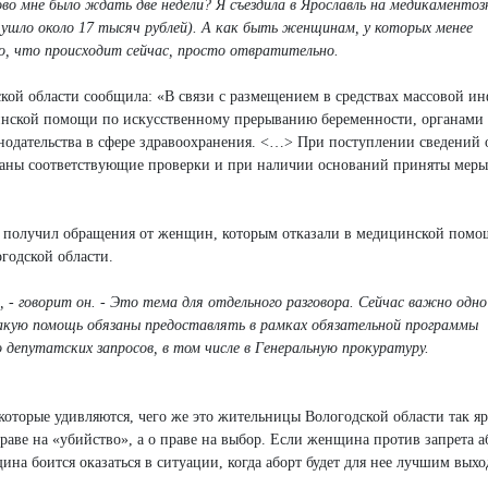
ово мне было ждать две недели? Я съездила в Ярославль на медикаменто
и ушло около 17 тысяч рублей). А как быть женщинам, у которых менее
о, что происходит сейчас, просто отвратительно.
кой области сообщила: «В связи с размещением в средствах массовой и
цинской помощи по искусственному прерыванию беременности, органами
нодательства в сфере здравоохранения. <…> При поступлении сведений 
ованы соответствующие проверки и при наличии оснований приняты меры
то получил обращения от женщин, которым отказали в медицинской помо
годской области.
 - говорит он. - Это тема для отдельного разговора. Сейчас важно одно
такую помощь обязаны предоставлять в рамках обязательной программы
о депутатских запросов, в том числе в Генеральную прокуратуру.
которые удивляются, чего же это жительницы Вологодской области так я
праве на «убийство», а о праве на выбор. Если женщина против запрета а
нщина боится оказаться в ситуации, когда аборт будет для нее лучшим выхо