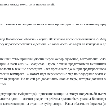
азались между молотом и наковальней.
 отказаться от лицензии на оказание процедуры по искусственному пр
атор Вологодской области Георгий Филимонов после состоявшейся 25 фев
су народосбережения в регионе. «Скорее всего, возьмут на контроль и п
ажнейшей темы приняли участие иерей Федор Лукьянов, митрополит Воло
ации «Спаси жизнь» Владислав Юрьев, а также представители медицинск
области в течение последних 5 лет превышает 3,4 % при среднероссийск
России вымирает…» Потом идет перечисление мер по поддержке семей с 
от 18 февраля. Но на сей раз добавились «новые меры, которые должны с
ины».
формулировка губернатора): приезжие женщины смогут получить 50 тысяч
ыплаты одно — местом рождения ребенка должна быть указана Вологодск
з комментаторов на странице губернатора. - Наша область из бюджета (и