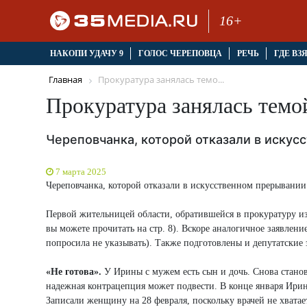
16+
НАКОПИ УДАЧУ 9
ГОЛОС ЧЕРЕПОВЦА
РЕЧЬ
ГДЕ ВЗ
Главная
Прокуратура занялась темо...
Прокуратура занялась темо
Череповчанка, которой отказали в искус
7 марта 2025
Череповчанка, которой отказали в искусственном прерывании 
Первой жительницей области, обратившейся в прокуратуру из
вы можете прочитать на стр. 8). Вскоре аналогичное заявле
попросила не указывать). Также подготовлены и депутатские
«Не готова».
У Ирины с мужем есть сын и дочь. Снова станов
надежная контрацепция может подвести. В конце января Ирин
Записали женщину на 28 февраля, поскольку врачей не хватае