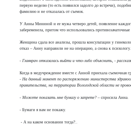
первую неделю (то есть появился задолго до встречи), подоб
фамилию и не отказалась от съемок.
У Анны Мининой и ее мужа четверо детей, появление каждог
забеременела, притом что использовались противозачаточные
Женщина сдала все анализы, прошла консультации у гинеколог
отказ – Анну направили не на операцию, а снова к психологу.
- Главврач отказалась выйти и что-либо объяснить, - рассказ
Когда в медучреждение вместе с Анной приехала съемочная гр
- На данный момент по распоряжению министерства здравоох
правительства, на территории Вологодской области не прово
- Можете показать мне бумагу о запрете?
– спросила Анна.
- Бумаги я вам не покажу.
- А на каком основании тогда?..