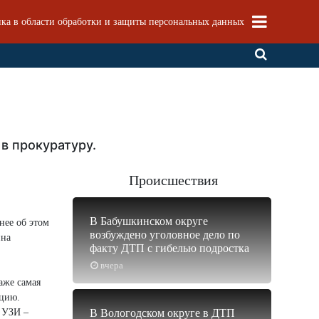
ка в области обработки и защиты персональных данных
в прокуратуру.
Происшествия
В Бабушкинском округе
нее об этом
возбуждено уголовное дело по
ина
факту ДТП с гибелью подростка
вчера
аже самая
ацию.
е УЗИ –
В Вологодском округе в ДТП