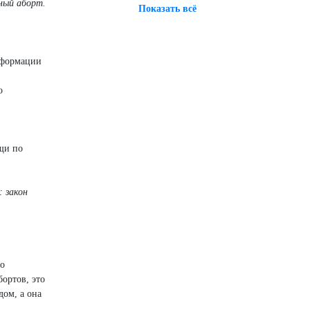
зный аборт.
Показать всё
нформации
о
щи по
: закон
ро
бортов, это
дом, а она