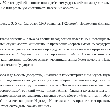
0 тысяч рублей, а потом они с ребенком уедут к себе по месту жительс
АГСе или реальную численность населения области?»
роцедур. За 5 лет благодаря ЭКО родились 1725 детей. Продолжим финан
главы области: «Только за прошлый год регион потерял 1505 потенциал
ый случай аборта. Лицензию на проведение абортов имеют 25 государс
ться от лицензии на оказание процедуры по искусственному прерывани
вопоказаний; беременность после преступных действий в отношении же
 компенсацию. Добросовестным участникам рынка будем помогать. Наша
ом светлого будущего».
бра и до москвы доберется», - написал в комментариях к вышеупомянут
что родившиеся благодаря инициативе губернатора дети впоследствии бу
иях уже к посту в группе нашей газеты. «Давно пора такой закон было вв
творится какой-то тихий ужас, - пишет Анна. - Сначала закрывают магази
распоряжаются их жизнями, запрещая делать аборт». «Медицинский абор
 – задается вопросом Надежда. И предлагает: - А прежде чем запрещать,
будет обсуждать, рожать или нет».