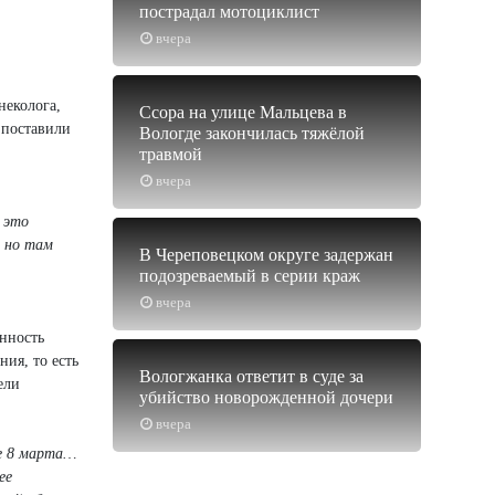
пострадал мотоциклист
вчера
неколога,
Ссора на улице Мальцева в
 поставили
Вологде закончилась тяжёлой
травмой
вчера
в это
, но там
В Череповецком округе задержан
подозреваемый в серии краж
вчера
нность
ия, то есть
Вологжанка ответит в суде за
ели
убийство новорожденной дочери
вчера
ле 8 марта…
ее