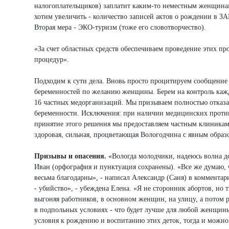
налогоплательщиков) заплатит каким-то неместным женщинам 5
хотим увеличить - количество записей актов о рождении в З
Вторая мера - ЭКО-туризм (тоже его словотворчество).
«За счет областных средств обеспечиваем проведение этих п
процедур».
Подходим к сути дела. Вновь просто процитируем сообщение 
беременностей по желанию женщины. Берем на контроль кажд
16 частных медорганизаций. Мы призываем полностью отказа
беременности. Исключения: при наличии медицинских проти
принятие этого решения мы предоставляем частным клиникам
здоровая, сильная, процветающая Вологодчина с явным образ
Призывы и опасения.
«Вологда молодчики, надеюсь волна до
Иван (орфография и пунктуация сохранены). «Все же думаю, 
весьма благодарны», - написал Александр (Саня) в комментар
- убийство», - убеждена Елена. «Я не сторонник абортов, но 
выгоняя работников, в основном женщин, на улицу, а потом 
в подпольных условиях - что будет лучше для любой женщины?
условия к рождению и воспитанию этих деток, тогда и можно 