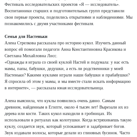
Фестиваль исследовательских проектов «Я — исследователь».
Воспитанники старших и подготовительных групп представили
свои первые проекты, поделились открытиями и наблюдениями. Мы
познакомились с двумя участниками фестиваля.
Семья для Настеньки
Алена Стрелкова рассказала про историю кукол. Изучить данный
вопрос ей помогали педагоги Анна Константиновна Красикова и
Светлана Михайловна Лисс.
«Однажды я играла со своей куклой Настей и подумала: у нас есть
мамы, папы, бабушки, дедушки, а есть ли родственники у моей
Настеньки? Какими куклами играли наши бабушки и прабабушки?
Я спросила об этом у мамы, и мы вместе стали искать информацию
в интернете», — рассказала юная исследовательница.
Алена выяснила, что куклы появились очень давно. Самым
древним, найденным в Египте, около 4 тысяч лет! Вырезали их из
дерева или кости. Таких кукол находили в гробницах. Их
использовали в ритуалах как колотушки. Когда встряхиваешь такую
куклу, создается звук, который успокаивает и задабривает богов.
Звук издавали волосы, которые делали из глиняных бусинок. Часто