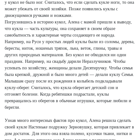
у кукол не было ног. Считалось, что если сделать кукле ноги, то она
может убежать от своей хозяйки. Позже появились куклы с
движущимися ручками и ножками.
Погрузившись в историю кукол, Алена с мамой пришли к выводу,
что кукла — часть культуры, она сохраняет в своем образе
самобытность и характерные черты создающего ее народа.
Например, на Руси у простых людей куклы были из соломы, дерева,
бересты, ниток, ношеных тряпок, льна, веток, глины, травы и
других природных материалов. Без кукол не обходился ни один
праздник. Например, на свадьбу дарили Неразлучников. Чтобы
успевать по хозяйству, женщины делали Десятиручку. Чтобы семья
была крепкой, дружной и было много детей — делали куклу Семья.
Малышам сразу после их рождения в колыбель подкладывали
куклу-оберег. Считалось, что кукла оберегает детский сон и
отгоняет болезни. Когда ребятишки подрастали, куклы
превращались из оберегов в обычные игрушки, которые любили и
берегли.
Узнав много интересных фактов про кукол, Алена решила сделать
своей кукле Настеньке подружку Зерновушку, которая привлекает в
дом достаток. Для этого она взяла полено, кусочки ткани, нитки и