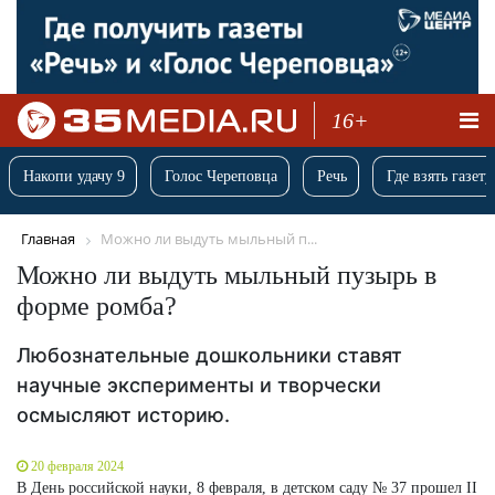
16+
Накопи удачу 9
Голос Череповца
Речь
Где взять газету
Главная
Можно ли выдуть мыльный п...
Можно ли выдуть мыльный пузырь в
форме ромба?
Любознательные дошкольники ставят
научные эксперименты и творчески
осмысляют историю.
20 февраля 2024
В День российской науки, 8 февраля, в детском саду № 37 прошел ІІ