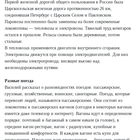
Первой железной дорогой общего пользования в России была
Царскосельская железная дорога протяженностью 26 км,
соединявшая Петербург с Царским Селом и Павловском.
Паровозы постепенно были заменены на более современные
локомотивы — тепловозы и электровозы. Тяжелый труд кочегаров
остался в прошлом. Рельсы сначала были деревянные, потом
стальные.
В тепловозах применяются двигатели внутреннего сгорания.
Электровозы движутся при помощи электродвигателей. Для них
необходимы электропровода, висящие высоко над
железнодорожными путями.
Разные поезда
Василий рассказал о разновидностях поездов: пассажирские,
грузовые, хозяйственные, воинские, санитарные. Поезда, которые
перевозят людей, называются пассажирскими. Они состоят из
локомотива и пассажирских вагонов (сегодня в некоторых вагонах
имеется даже телевизор и интернет). Вагоны идут в определенном
порядке: почтовый и багажный в самом начале (в голове), в
середине вагон-ресторан, вагон с радиоузлом, купейные и
повышенной комфортности. В каждом вагоне есть купе для
проводников. Начальник всех проводников — бригадир, который