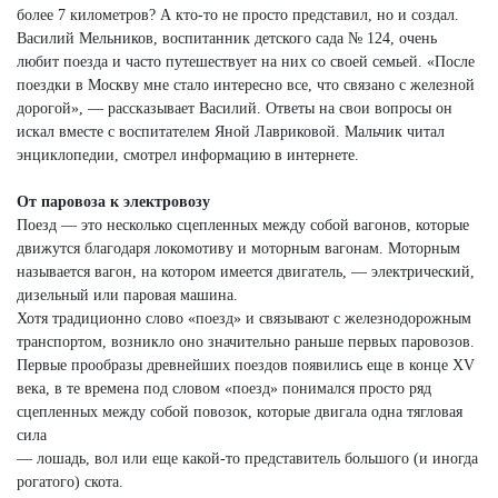
более 7 километров? А кто-то не просто представил, но и создал.
Василий Мельников, воспитанник детского сада № 124, очень
любит поезда и часто путешествует на них со своей семьей. «После
поездки в Москву мне стало интересно все, что связано с железной
дорогой», — рассказывает Василий. Ответы на свои вопросы он
искал вместе с воспитателем Яной Лавриковой. Мальчик читал
энциклопедии, смотрел информацию в интернете.
От паровоза к электровозу
Поезд — это несколько сцепленных между собой вагонов, которые
движутся благодаря локомотиву и моторным вагонам. Моторным
называется вагон, на котором имеется двигатель, — электрический,
дизельный или паровая машина.
Хотя традиционно слово «поезд» и связывают с железнодорожным
транспортом, возникло оно значительно раньше первых паровозов.
Первые прообразы древнейших поездов появились еще в конце XV
века, в те времена под словом «поезд» понимался просто ряд
сцепленных между собой повозок, которые двигала одна тягловая
сила
— лошадь, вол или еще какой-то представитель большого (и иногда
рогатого) скота.