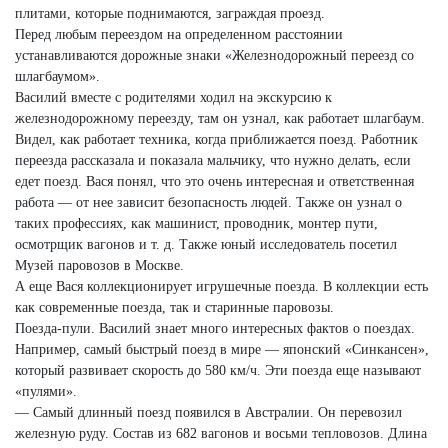
плитами, которые поднимаются, заграждая проезд.
Перед любым переездом на определенном расстоянии
устанавливаются дорожные знаки «Железнодорожный переезд со
шлагбаумом».
Василий вместе с родителями ходил на экскурсию к
железнодорожному переезду, там он узнал, как работает шлагбаум.
Видел, как работает техника, когда приближается поезд. Работник
переезда рассказала и показала мальчику, что нужно делать, если
едет поезд. Вася понял, что это очень интересная и ответственная
работа — от нее зависит безопасность людей. Также он узнал о
таких профессиях, как машинист, проводник, монтер пути,
осмотрщик вагонов и т. д. Также юный исследователь посетил
Музей паровозов в Москве.
А еще Вася коллекционирует игрушечные поезда. В коллекции есть
как современные поезда, так и старинные паровозы.
Поезда-пули. Василий знает много интересных фактов о поездах.
Например, самый быстрый поезд в мире — японский «Синкансен»,
который развивает скорость до 580 км/ч. Эти поезда еще называют
«пулями».
— Самый длинный поезд появился в Австралии. Он перевозил
железную руду. Состав из 682 вагонов и восьми тепловозов. Длина