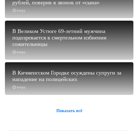
рублей, поверив в звонок от «сына»
вчера
В Великом Устюге 69-летний мужчина
подозревается в смертельном избиении
сожительницы
вчера
В Кичменгском Городке осуждены супруги за
нападение на полицейских
вчера
Показать всё