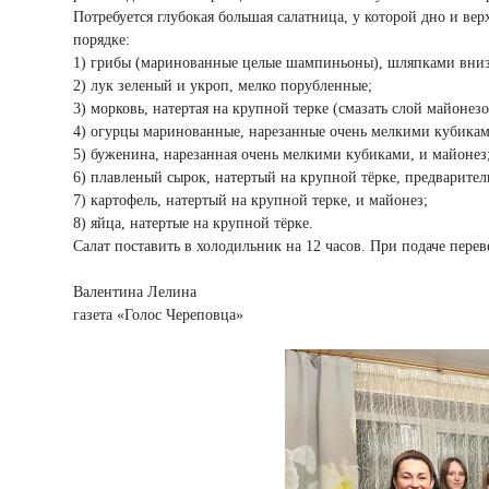
Потребуется глубокая большая салатница, у которой дно и в
порядке:
1) грибы (маринованные целые шампиньоны), шляпками вниз
2) лук зеленый и укроп, мелко порубленные;
3) морковь, натертая на крупной терке (смазать слой майонезо
4) огурцы маринованные, нарезанные очень мелкими кубикам
5) буженина, нарезанная очень мелкими кубиками, и майонез
6) плавленый сырок, натертый на крупной тёрке, предварите
7) картофель, натертый на крупной терке, и майонез;
8) яйца, натертые на крупной тёрке.
Салат поставить в холодильник на 12 часов. При подаче перев
Валентина Лелина
газета «Голос Череповца»