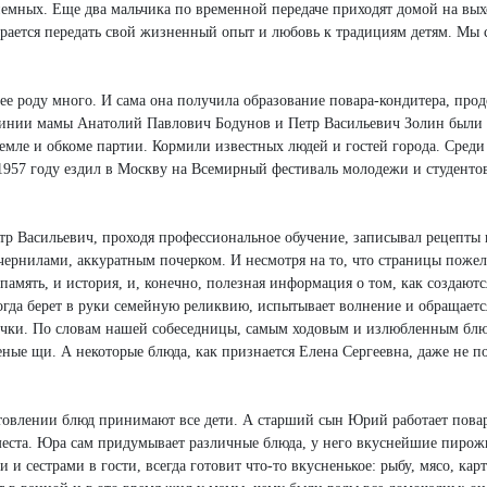
риемных. Еще два мальчика по временной передаче приходят домой на вы
арается передать свой жизненный опыт и любовь к традициям детям. Мы 
 ее роду много. И сама она получила образование повара-кондитера, про
линии мамы Анатолий Павлович Бодунов и Петр Васильевич Золин были
емле и обкоме партии. Кормили известных людей и гостей города. Среди
1957 году ездил в Москву на Всемирный фестиваль молодежи и студенто
етр Васильевич, проходя профессиональное обучение, записывал рецепты 
ернилами, аккуратным почерком. И несмотря на то, что страницы пожел
память, и история, и, конечно, полезная информация о том, как создаютс
огда берет в руки семейную реликвию, испытывает волнение и обращаетс
точки. По словам нашей собеседницы, самым ходовым и излюбленным бл
леные щи. А некоторые блюда, как признается Елена Сергеевна, даже не п
товлении блюд принимают все дети. А старший сын Юрий работает пова
места. Юра сам придумывает различные блюда, у него вкуснейшие пирож
 и сестрами в гости, всегда готовит что-то вкусненькое: рыбу, мясо, кар