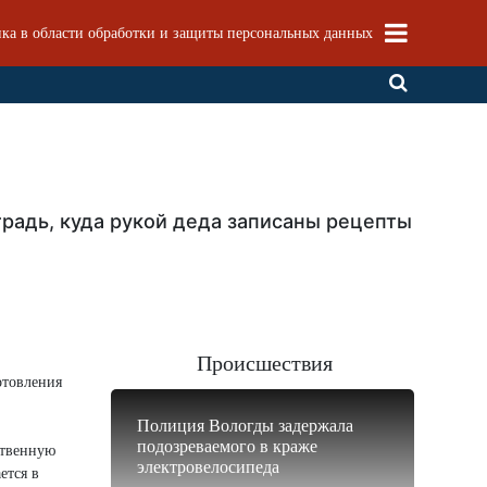
ка в области обработки и защиты персональных данных
радь, куда рукой деда записаны рецепты
Происшествия
отовления
Полиция Вологды задержала
подозреваемого в краже
ственную
электровелосипеда
ется в