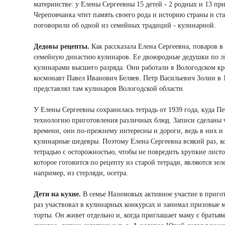
материнстве: у Елены Сергеевны 15 детей - 2 родных и 13 п
Череповчанка чтит память своего рода и историю страны и ст
поговорили об одной из семейных традиций - кулинарной.
Дедовы рецепты.
Как рассказала Елена Сергеевна, поваров в
семейную династию кулинаров. Ее двоюродные дедушки по 
кулинарами высшего разряда. Они работали в Вологодском кр
космонавт Павел Иванович Беляев. Петр Васильевич Золин в 
представлял там кулинаров Вологодской области.
У Елены Сергеевны сохранилась тетрадь от 1939 года, куда П
технологию приготовления различных блюд. Записи сделаны ч
времени, они по-прежнему интересны и дороги, ведь в них и 
кулинарные шедевры. Поэтому Елена Сергеевна всякий раз, к
тетрадью с осторожностью, чтобы не повредить хрупкие лис
которое готовится по рецепту из старой тетради, являются зе
например, из стерляди, осетра.
Дети на кухне.
В семье Назимовых активное участие в приго
раз участвовал в кулинарных конкурсах и занимал призовые 
торты. Он живет отдельно и, когда приглашает маму с братьями