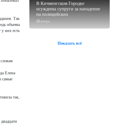
н побаловал
В Кичменгском Городке
осуждены супруги за нападение
на полицейских
ладшим. Так
вчера
ведь объемы
 у них есть
Показать всё
 словам
гда Елена
ы самые
товила так,
 двадцати