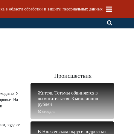
ка в области обработки и защиты персональных данных
Происшествия
Житель Тотьмы обвиняется в
оходить? У
вымогательстве 3 миллионов
оровье. На
рублей
ми
сегодня
ии, куда ее
В Нюксенском округе подростки