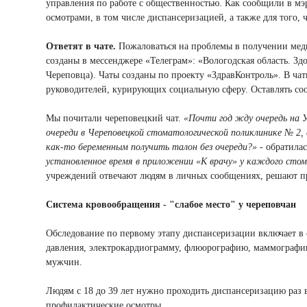
управления по работе с общественностью. Как сообщили в мэ
осмотрами, в том числе диспансеризацией, а также для того,
Ответят в чате.
Пожаловаться на проблемы в получении мед
созданы в мессенджере «Телеграм»: «Вологодская область. Зд
Череповца). Чаты созданы по проекту «ЗдравКонтроль». В ча
руководителей, курирующих социальную сферу. Оставлять соо
Мы почитали череповецкий чат.
«Почти год жду очередь на У
очереди в Череповецкой стоматологической поликлинике № 2,
как-то беременным получить талон без очереди?»
- обратила
установленное время в приложении «К врачу» у каждого стом
учреждений отвечают людям в личных сообщениях, решают пр
Система кровообращения - "слабое место" у череповчан
Обследование по первому этапу диспансеризации включает в
давления, электрокардиограмму, флюорографию, маммографию
мужчин.
Людям с 18 до 39 лет нужно проходить диспансеризацию раз 
профилактические осмотры.