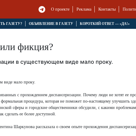
О проекте
Реклама
Контакты
Полити
ЯТЬ ГАЗЕТУ?
ОБЪЯВЛЕНИЕ В ГАЗЕТУ
КОРОТКИЙ ОТВЕТ — «ДА!»
 или фикция?
изации в существующем виде мало проку.
м виде мало проку.
связанных с прохождением диспансеризации. Почему люди не хотят ее пр
то формальная процедура, которая не поможет по-настоящему улучшить зд
цинской сферы и городские общественники обсудили, с какими проблема
к сделать ее более доступной.
лентина Шаркунова рассказала о своем опыте прохождения диспансеризац