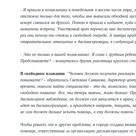
- Я пришла в поликлинику в понедельник в восемь часов утра, 
отстояла только для того, чтобы мне выписали обходной ли
вскоре сменился на другого. Потом я пришла в кабинет, куда 
назначена встреча. Участковый врач перенесла мне диспансери
раз они почему-то стояли в свободной очереди. А завтра пр
отвратительное отношение к диспансеризации, в следующий ра
- Это не только в вашей поликлинике. Я сама с грудным ребен
Представляете? – возмутилась другая участница круглого сто
В свободном плавании
.
"Человек должен получить реальную 
понимаете? – обратилась Светлана Савинова, директор центр
времени, помогли найти специалиста – это да, возможно, пом
свободное плавание. Все, ты теперь знаешь, живи дальше. Пр
диспансерное наблюдение, он должен сам записаться к врачу, 
идет на диспансеризацию, и приходится хитрить, тащить, з
не сам должен дальше искать помощь, а ему должны помочь"
Чтобы решить эти и другие проблемы, в городе создана межв
помощи, ответственные за организацию диспансеризации от 