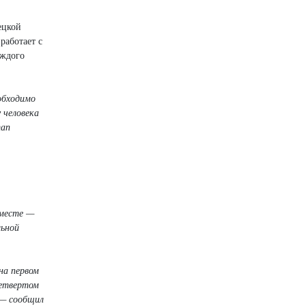
ецкой
работает с
аждого
обходимо
 человека
тап
 месте —
льной
на первом
четвертом
 — сообщил