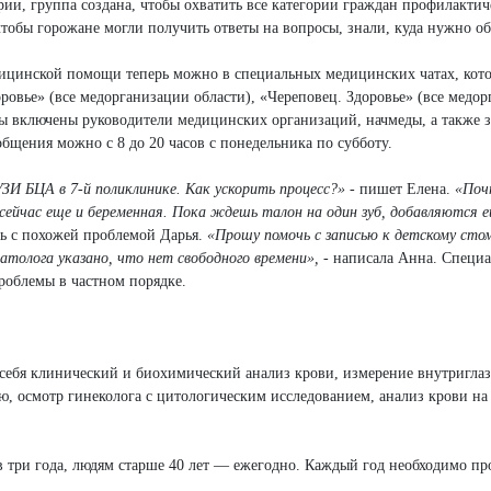
рии, группа создана, чтобы охватить все категории граждан профилакти
 чтобы горожане могли получить ответы на вопросы, знали, куда нужно об
ицинской помощи теперь можно в специальных медицинских чатах, кот
оровье» (все медорганизации области), «Череповец. Здоровье» (все медо
ты включены руководители медицинских организаций, начмеды, а также 
бщения можно с 8 до 20 часов с понедельника по субботу.
ЗИ БЦА в 7-й поликлинике. Как ускорить процесс?»
- пишет Елена.
«Поч
 сейчас еще и беременная. Пока ждешь талон на один зуб, добавляются
сь с похожей проблемой Дарья.
«Прошу помочь с записью к детскому стом
атолога указано, что нет свободного времени»,
- написала Анна. Специ
облемы в частном порядке.
 себя клинический и биохимический анализ крови, измерение внутригла
, осмотр гинеколога с цитологическим исследованием, анализ крови на
в три года, людям старше 40 лет — ежегодно. Каждый год необходимо пр