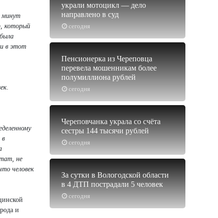
украли мотоцикл — дело
направлено в суд
5 минут
р, который
сегодня
 была
 и в этот
Пенсионерка из Череповца
перевела мошенникам более
полумиллиона рублей
ек.
сегодня
Череповчанка украла со счёта
еделенному
сестры 144 тысячи рублей
 в
сегодня
а
ьтат, не
что человек
За сутки в Вологодской области
в 4 ДТП пострадали 5 человек
сегодня
ицинской
рода и