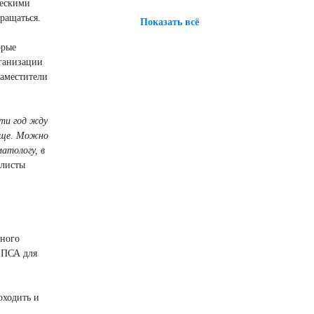
ческими
ращаться.
Показать всё
орые
рганизации
заместители
ти год жду
 еще. Можно
атологу, в
алисты
зного
 ПСА для
оходить и