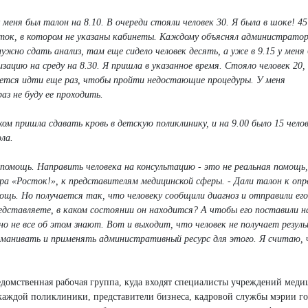
у меня был талон на 8.10. В очереди стояли человек 30. Я была в шоке! 4
сток, в котором не указаны кабинеты. Каждому объяснял администрато
нужно сдать анализ, там еще сидело человек десять, а уже в 9.15 у меня
зацию на среду на 8.30. Я пришла в указанное время. Стояло человек 20,
идется идти еще раз, чтобы пройти недостающие процедуры. У меня
з не буду ее проходить.
ком пришла сдавать кровь в детскую поликлинику, и на 9.00 было 15 челов
ла.
помощь. Направить человека на консультацию - это не реальная помощь,
а «Росток!», к представителям медицинской сферы. - Дали талон к опр
ощь. Но получается так, что человеку сообщили диагноз и отправили его
едставляете, в каком состоянии он находится? А чтобы его поставили н
но не все об этом знают. Вот и выходит, что человек не получает резул
аманивать и применять административный ресурс для этого. Я считаю, 
.
едомственная рабочая группа, куда входят специалисты учреждений мед
каждой поликлиники, представители бизнеса, кадровой службы мэрии го