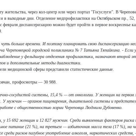
 жительства, через кол-центр или через портал "Госуслуги". В Черепов
 в выходные дни. Отделение медпрофилактики на Октябрьском пр., 52, 
ая с февраля диспансеризацию можно будет пройти в первое воскресенье к
0.
 чуть больше времени. И поэтому планировать свою диспансеризацию не
ача Череповецкой городской поликлиники № 7 Татьяна Тяпайкина. - Если у
е наблюдение у фельдшера отделения профилактики, назначают второй э
тов и дополнительные методы диагностики.
тели медицинской сферы представили статистические данные.
овчан, профосмотры — 30 988.
дечно-сосудистой системы, 15,4 % — от онкологии. У женщин на первом
и. У мужчин — органов пищеварения, дыхательной системы и предстате
о работе с общественностью мэрии Череповца Людмила Дубовенко.
и, у 15 692 женщин и 12 827 мужчин. Среди выявленных факторов риска 
ьное питание (21 %), на третьем — избыточная масса тела (17 %), на 
 среди рисков пагубное употребление алкоголя, наркотических средств,