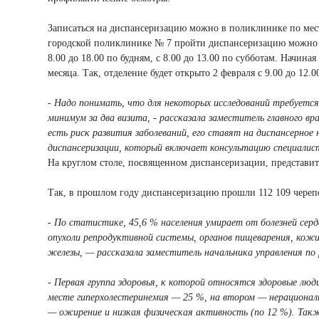
Записаться на диспансеризацию можно в поликлинике по месту
городской поликлинике № 7 пройти диспансеризацию можно и
8.00 до 18.00 по будням, с 8.00 до 13.00 по субботам. Начин
месяца. Так, отделение будет открыто 2 февраля с 9.00 до 12.0
- Надо понимать, что для некоторых исследований требуется
минимум за два визита, - рассказала заместитель главного вр
есть риск развития заболеваний, его ставят на диспансерно
диспансеризации, который включает консультацию специалис
На круглом столе, посвященном диспансеризации, представи
Так, в прошлом году диспансеризацию прошли 112 109 череп
- По статистике, 45,6 % населения умирает от болезней сер
опухоли репродуктивной системы, органов пищеварения, кож
железы, — рассказала заместитель начальника управления п
- Первая группа здоровья, к которой относятся здоровые люд
месте гиперхолестеринемия — 25 %, на втором — нерационал
— ожирение и низкая физическая активность (по 12 %). Также