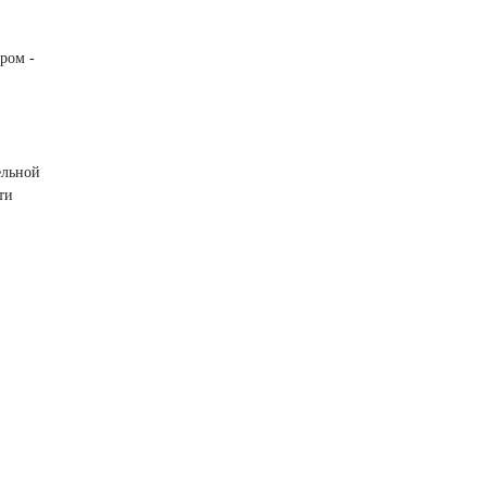
ром -
ельной
ти