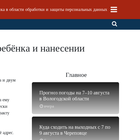
ка в области обработки и защиты персональных данных
ребёнка и нанесении
Главное
а и двум
Прогноз погоды на 7–10 августа
в Вологодской области
а ему
вчера
ески
факту
Куда сходить на выходных с 7 по
 адрес.
9 августа в Череповце