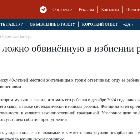
О проекте
Реклама
Контакты
Полити
ЯТЬ ГАЗЕТУ?
ОБЪЯВЛЕНИЕ В ГАЗЕТУ
КОРОТКИЙ ОТВЕТ — «ДА!»
 череповчанку...
, ложно обвинённую в избиении 
иску 40-летней местной жительницы к троим ответчикам: отцу её ребёнк
бвинениями.
котором мужчина заявил, что мать его ребёнка в декабре 2024 года нанесл
го сына, а также систематически избивала ребёнка. Женщина категорич
тственности и является законопослушной гражданкой. Уголовное дело по 
 отсутствием события преступления.
 увидели коллеги и знакомые, в комментариях звучали оскорбления в её
ащаться за юридической помощью.