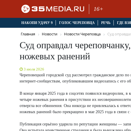
16+
НАКОПИ УДАЧУ 9
ГОЛОС ЧЕРЕПОВЦА
РЕЧЬ
ГДЕ ВЗ
Главная
Новости
Новости Череповца
Суд оправдал
Суд оправдал череповчанку
ножевых ранений
3 июля 2026
Череповецкий городской суд рассмотрел гражданское дело по 
интернет-сообществам, опубликовавшим видеозапись с его о
В конце января 2025 года в соцсетях появился видеоролик, в 
четыре ножевых ранения в присутствии их несовершеннолетне
отвергла все обвинения. Она никогда не привлекалась к отве
ножевых ранений было прекращено в мае 2025 года в связи с
Публикация серьёзно ударила по репутации женщины — запись
Она испытала нравственные страдания и была вынуждена обр