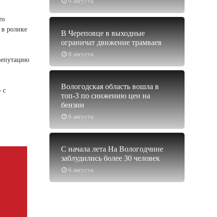
6 августа
то
 в ролике
В Череповце в выходные
ограничат движение трамваев
6 августа
 репутацию
Вологодская область вошла в
 с
топ-3 по снижению цен на
бензин
6 августа
С начала лета На Вологодчине
заблудились более 30 человек
6 августа