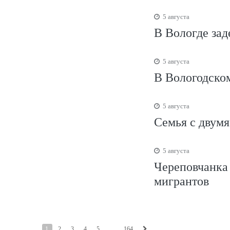
5 августа
В Вологде зад
5 августа
В Вологодском
5 августа
Семья с двумя
5 августа
Череповчанка 
мигрантов
1
2
3
4
5
...
164