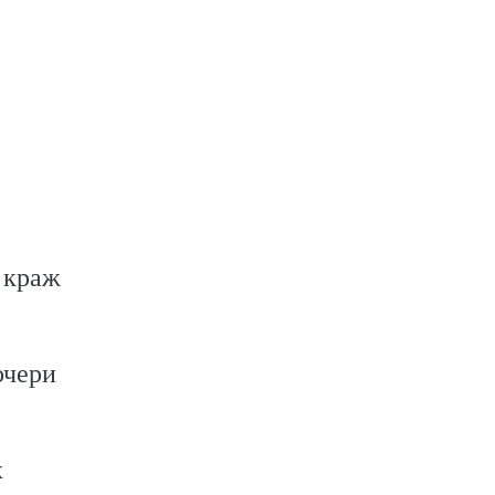
 краж
очери
х