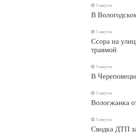
5 августа
В Вологодско
5 августа
Ссора на улиц
травмой
5 августа
В Череповецко
5 августа
Вологжанка от
5 августа
Сводка ДТП за