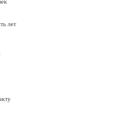
век
ть лет
л
акту