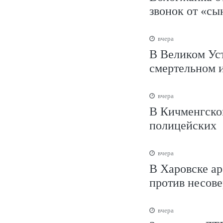
звонок от «сы
вчера
В Великом Уст
смертельном 
вчера
В Кичменгско
полицейских
вчера
В Харовске ар
против несов
вчера