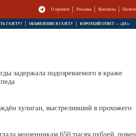
О проекте
Реклама
Контакты
Полити
ЯТЬ ГАЗЕТУ?
ОБЪЯВЛЕНИЕ В ГАЗЕТУ
КОРОТКИЙ ОТВЕТ — «ДА!»
гды задержала подозреваемого в краже
ипеда
ждён хулиган, выстреливший в прохожего
дала мошенникам 650 тысяч рублей, повер