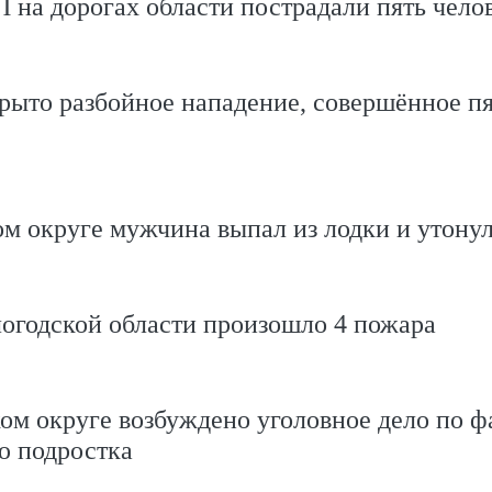
П на дорогах области пострадали пять чело
рыто разбойное нападение, совершённое пя
м округе мужчина выпал из лодки и утону
логодской области произошло 4 пожара
м округе возбуждено уголовное дело по ф
ю подростка