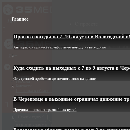
Главное
16+
О проекте
Реклама
Прогноз погоды на 7–10 августа в Вологодской о
Контакты
Политика в области об
Антициклон принесёт комфортную погоду на выходные
16+
2
Куда сходить на выходных с 7 по 9 августа в Че
О проекте
От утренней пробежки до ночного кино на крыше
Реклама
Контакты
3
Политика в области обработки и защиты персональных
данных
В Череповце в выходные ограничат движение т
Причина — ремонт трамвайных путей
Накопи удачу 9
Голос Череповца
Речь
Где взять газ
4
НАКОПИ УДАЧУ 9
ГОЛОС ЧЕРЕПОВЦА
РЕЧЬ
ГДЕ ВЗЯТЬ ГА
Вологодская область вошла в топ-3 по снижению