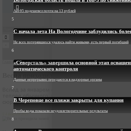
АИ-95 подешевел почти на 13 рублей
5
С начала лета На Вологодчине заблудились более
Не всех потерявшихся удалось найти живыми, есть первый погибший
×
6
Главная
Весна приходила зимой
«Северсталь» завершила основной этап оснаще
автоматического контроля
Весна приходила зимой
Данные непрерывно передаются в надзорные органы
7
Вслед за январем февраль обещает быть
теплее обычного, но возможны морозные
В Череповце все пляжи закрыты для купания
сюрпризы
Пробы воды показали неудовлетворительные результаты
4 февраля 2025
8