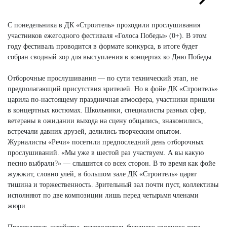
Next
Next
С понедельника в ДК «Строитель» проходили прослушивания
участников ежегодного фестиваля «Голоса Победы» (0+). В этом
году фестиваль проводится в формате конкурса, в итоге будет
собран сводный хор для выступления в концертах ко Дню Победы.
Отборочные прослушивания — по сути технический этап, не
предполагающий присутствия зрителей. Но в фойе ДК «Строитель»
царила по-настоящему праздничная атмосфера, участники пришли
в концертных костюмах. Школьники, специалисты разных сфер,
ветераны в ожидании выхода на сцену общались, знакомились,
встречали давних друзей, делились творческим опытом.
Журналисты «Речи» посетили предпоследний день отборочных
прослушиваний. «Мы уже в шестой раз участвуем. А вы какую
песню выбрали?» — слышится со всех сторон. В то время как фойе
жужжит, словно улей, в большом зале ДК «Строитель» царят
тишина и торжественность. Зрительный зал почти пуст, коллективы
исполняют по две композиции лишь перед четырьмя членами
жюри.