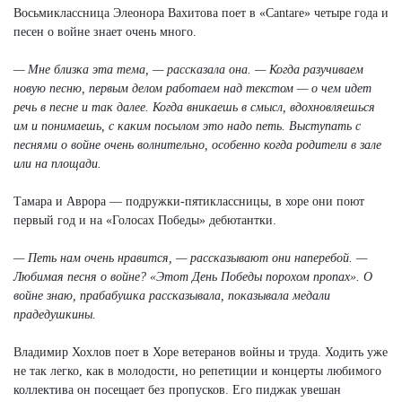
Восьмиклассница Элеонора Вахитова поет в «Саntаrе» четыре года и
песен о войне знает очень много.
— Мне близка эта тема, — рассказала она. — Когда разучиваем
новую песню, первым делом работаем над текстом — о чем идет
речь в песне и так далее. Когда вникаешь в смысл, вдохновляешься
им и понимаешь, с каким посылом это надо петь. Выступать с
песнями о войне очень волнительно, особенно когда родители в зале
или на площади.
Тамара и Аврора — подружки-пятиклассницы, в хоре они поют
первый год и на «Голосах Победы» дебютантки.
— Петь нам очень нравится, — рассказывают они наперебой. —
Любимая песня о войне? «Этот День Победы порохом пропах». О
войне знаю, прабабушка рассказывала, показывала медали
прадедушкины.
Владимир Хохлов поет в Хоре ветеранов войны и труда. Ходить уже
не так легко, как в молодости, но репетиции и концерты любимого
коллектива он посещает без пропусков. Его пиджак увешан