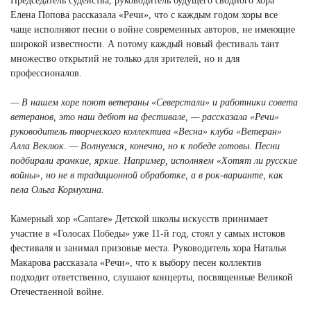
Председатель судейства, руководитель будущего сводного хора
Елена Попова рассказала «Речи», что с каждым годом хоры все
чаще исполняют песни о войне современных авторов, не имеющие
широкой известности. А потому каждый новый фестиваль таит
множество открытий не только для зрителей, но и для
профессионалов.
— В нашем хоре поют ветераны «Северстали» и работники совета
ветеранов, это наш дебют на фестивале, — рассказала «Речи»
руководитель творческого коллектива «Весна» клуба «Ветеран»
Алла Веклюк. — Волнуемся, конечно, но к победе готовы. Песни
подбирали громкие, яркие. Например, исполняем «Хотят ли русские
войны», но не в традиционной обработке, а в рок-варианте, как
пела Ольга Кормухина.
Камерный хор «Саntаrе» Детской школы искусств принимает
участие в «Голосах Победы» уже 11-й год, стоял у самых истоков
фестиваля и занимал призовые места. Руководитель хора Наталья
Макарова рассказала «Речи», что к выбору песен коллектив
подходит ответственно, слушают концерты, посвященные Великой
Отечественной войне.