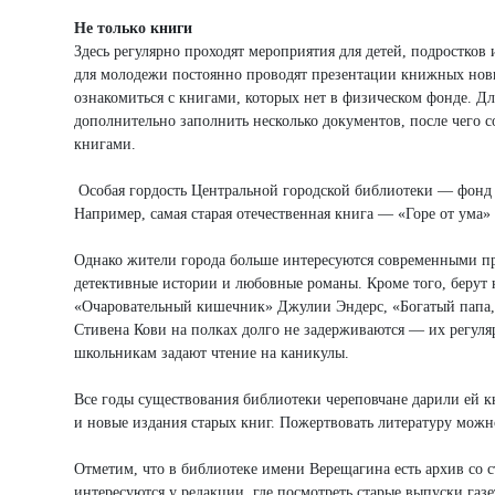
Не только книги
Здесь регулярно проходят мероприятия для детей, подростков
для молодежи постоянно проводят презентации книжных нови
ознакомиться с книгами, которых нет в физическом фонде. 
дополнительно заполнить несколько документов, после чего 
книгами.
Особая гордость Центральной городской библиотеки — фонд 
Например, самая старая отечественная книга — «Горе от ума»
Однако жители города больше интересуются современными пр
детективные истории и любовные романы. Кроме того, берут 
«Очаровательный кишечник» Джулии Эндерс, «Богатый папа,
Стивена Кови на полках долго не задерживаются — их регуля
школьникам задают чтение на каникулы.
Все годы существования библиотеки череповчане дарили ей 
и новые издания старых книг. Пожертвовать литературу можн
Отметим, что в библиотеке имени Верещагина есть архив со 
интересуются у редакции, где посмотреть старые выпуски газ