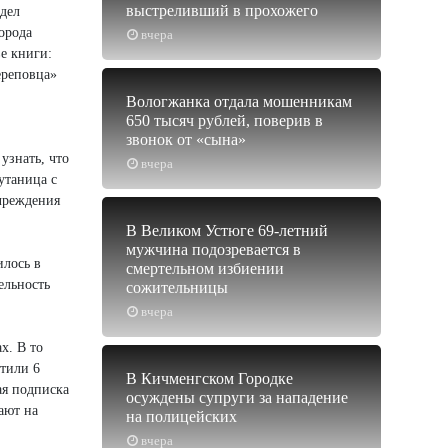
выстреливший в прохожего
тдел
орода
вчера
е книги:
ереповца»
Вологжанка отдала мошенникам
650 тысяч рублей, поверив в
звонок от «сына»
узнать, что
вчера
утаница с
учреждения
В Великом Устюге 69-летний
мужчина подозревается в
илось в
смертельном избиении
ельность
сожительницы
вчера
х. В то
тили 6
В Кичменгском Городке
ая подписка
осуждены супруги за нападение
ают на
на полицейских
вчера