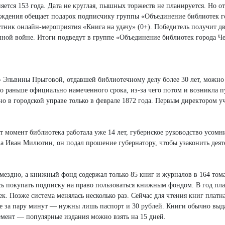
няется 153 года. Дата не круглая, пышных торжеств не планируется. Но о
еждения обещает подарок подписчику группы «Объединение библиотек г
стник онлайн-мероприятия «Книга на удачу» (0+). Победитель получит дв
енной войне. Итоги подведут в группе «Объединение библиотек города Ч
 Эльвины Прыговой, отдавшей библиотечному делу более 30 лет, можно 
о раньше официально намеченного срока, из-за чего потом и возникла п
о в городской управе только в феврале 1872 года. Первым директором 
т момент библиотека работала уже 14 лет, губернское руководство усомн
ва Иван Милютин, он подал прошение губернатору, чтобы узаконить деят
мездно, а книжный фонд содержал только 85 книг и журналов в 164 тома
сь покупать подписку на право пользоваться книжным фондом. В год пла
еек. Позже система менялась несколько раз. Сейчас для чтения книг платн
ке за пару минут — нужны лишь паспорт и 30 рублей. Книги обычно выд
емент — популярные издания можно взять на 15 дней.