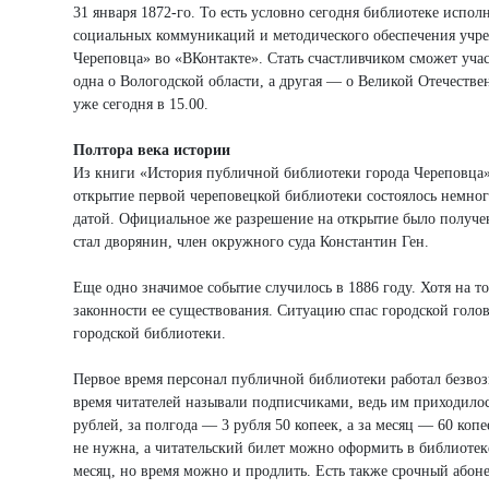
31 января 1872-го. То есть условно сегодня библиотеке испол
социальных коммуникаций и методического обеспечения учр
Череповца» во «ВКонтакте». Стать счастливчиком сможет уча
одна о Вологодской области, а другая — о Великой Отечеств
уже сегодня в 15.00.
Полтора века истории
Из книги «История публичной библиотеки города Череповца»
открытие первой череповецкой библиотеки состоялось немног
датой. Официальное же разрешение на открытие было получен
стал дворянин, член окружного суда Константин Ген.
Еще одно значимое событие случилось в 1886 году. Хотя на то
законности ее существования. Ситуацию спас городской голо
городской библиотеки.
Первое время персонал публичной библиотеки работал безвоз
время читателей называли подписчиками, ведь им приходило
рублей, за полгода — 3 рубля 50 копеек, а за месяц — 60 коп
не нужна, а читательский билет можно оформить в библиоте
месяц, но время можно и продлить. Есть также срочный абон