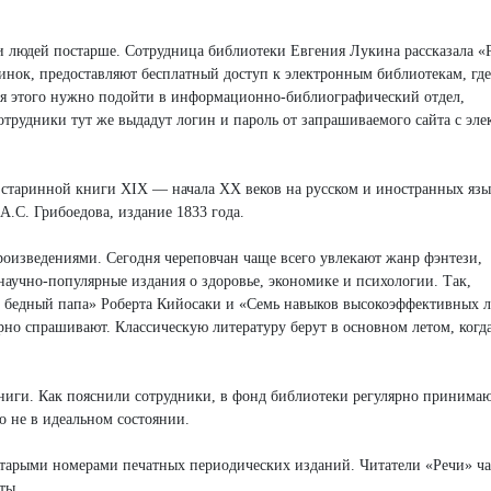
 и людей постарше. Сотрудница библиотеки Евгения Лукина рассказала «
нок, предоставляют бесплатный доступ к электронным библиотекам, гд
Для этого нужно подойти в информационно-библиографический отдел,
сотрудники тут же выдадут логин и пароль от запрашиваемого сайта с эл
старинной книги ХIХ — начала ХХ веков на русском и иностранных язы
 А.С. Грибоедова, издание 1833 года.
оизведениями. Сегодня череповчан чаще всего увлекают жанр фэнтези,
научно-популярные издания о здоровье, экономике и психологии. Так,
 бедный папа» Роберта Кийосаки и «Семь навыков высокоэффективных 
рно спрашивают. Классическую литературу берут в основном летом, когд
книги. Как пояснили сотрудники, в фонд библиотеки регулярно принима
о не в идеальном состоянии.
старыми номерами печатных периодических изданий. Читатели «Речи» ча
еты.