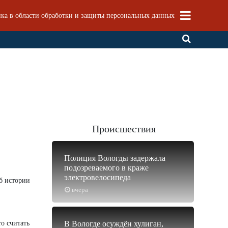
ка в области обработки и защиты персональных данных
Происшествия
Полиция Вологды задержала
подозреваемого в краже
электровелосипеда
об истории
вчера
о считать
В Вологде осуждён хулиган,