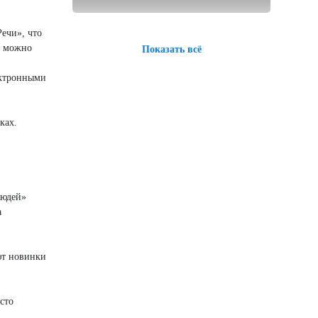
Речи», что
е можно
Показать всё
ектронными
ках.
людей»
а
ют новинки
сто