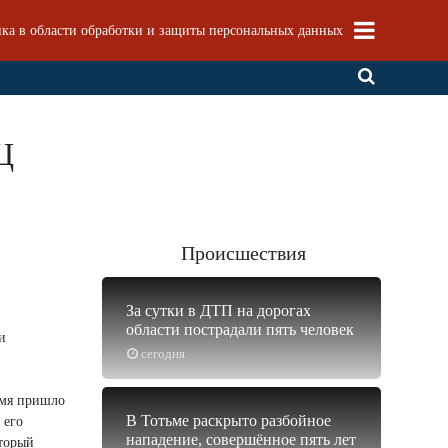
ка в области обработки и защиты персональных данных
Ц
Происшествия
За сутки в ДТП на дорогах
области пострадали пять человек
и
сегодня
имя пришло
В Тотьме раскрыто разбойное
 его
нападение, совершённое пять лет
оторый