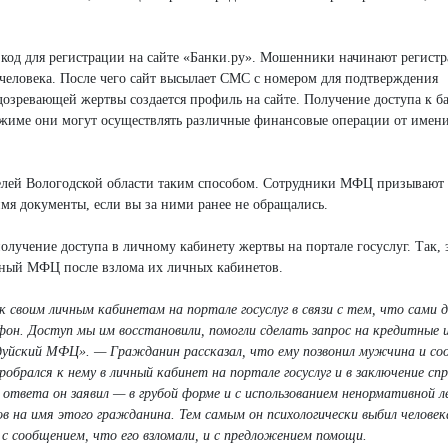
а код для регистрации на сайте «Банки.ру». Мошенники начинают регист
человека. После чего сайт высылает СМС с номером для подтверждения
одозревающей жертвы создается профиль на сайте. Получение доступа к б
режиме они могут осуществлять различные финансовые операции от имен
елей Вологодской области таким способом. Сотрудники МФЦ призывают 
я документы, если вы за ними ранее не обращались.
лучение доступа в личному кабинету жертвы на портале госуслуг. Так, 
стный МФЦ после взлома их личных кабинетов.
 своим личным кабинетам на портале госуслуг в связи с тем, что сами 
он. Доступ мы им восстановили, помогли сделать запрос на кредитные 
дуйский МФЦ». — Гражданин рассказал, что ему позвонил мужчина и со
обрался к нему в личный кабинет на портале госуслуг и в заключение спр
ответа он заявил — в грубой форме и с использованием ненормативной л
 на имя этого гражданина. Тем самым он психологически выбил человека
 с сообщением, что его взломали, и с предложением помощи.