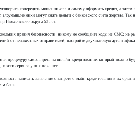
а уговорить «опередить мошенников» и самому оформить кредит, а затем 
, злоумышленники могут снять деньги с банковского счета жертвы. Так 
а Нюксенского округа 53 лет.
скольких правил безопасности: никому не сообщайте коды из СМС; не р
щений от неизвестных отправителей; настройте двухшаговую аутентифик
ал процедуру самозапрета на онлайн-кредитование, который можно буд
 такого сервиса у них пока нет.
можность написать заявление о запрете онлайн-кредитования в их орган
сам банк.