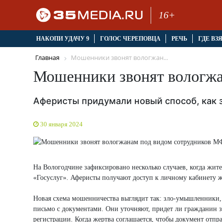
16+
НАКОПИ УДАЧУ 9
ГОЛОС ЧЕРЕПОВЦА
РЕЧЬ
ГДЕ ВЗ
Главная
Мошенники звонят вологжан...
Мошенники звонят вологж
Аферисты придумали новый способ, как 
30 января 2024
На Вологодчине зафиксировано несколько случаев, когда ж
«Госуслуг». Аферисты получают доступ к личному кабинету 
Новая схема мошенничества выглядит так: зло-умышленники
письмо с документами. Они уточняют, придет ли гражданин 
регистрации. Когда жертва соглашается, чтобы документ отп