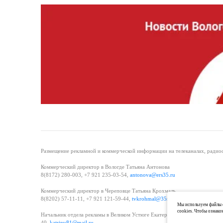
Размещение рекламной и коммерческой информации на телеканалах, радиос
Коммерческий директор в Вологде Татьяна Антонова
8(8172) 280-003, +7 921 235-03-54,
antonova@ers35.ru
Коммерческий директор в Череповце Татьяна Крохмаль
8(8202) 57-11-11, +7 921 121-59-44,
tvkrohmal@35media.ru
Мы используем файлы c
cookies. Чтобы ознако
Начальник отдела рекламы в Великом Устюге Екатерина Вьюжанина 8(81738
40,
katrinv81@mail.ru