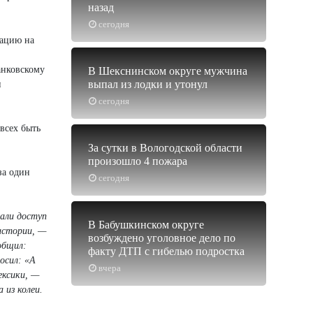
назад
сегодня
рацию на
анковскому
В Шекснинском округе мужчина
выпал из лодки и утонул
и
сегодня
всех быть
За сутки в Вологодской области
произошло 4 пожара
за один
сегодня
дали доступ
В Бабушкинском округе
истории, —
возбуждено уголовное дело по
общил:
факту ДТП с гибелью подростка
осил: «А
вчера
ексики, —
 из колеи.