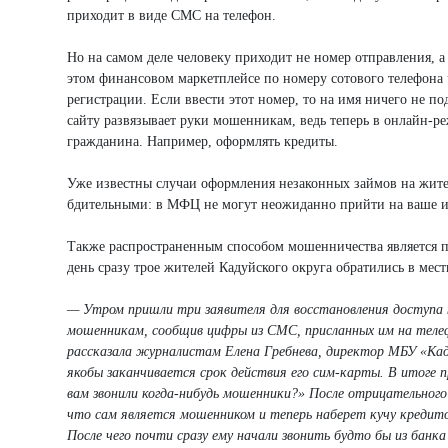
приходит в виде СМС на телефон.
Но на самом деле человеку приходит не номер отправления, 
этом финансовом маркетплейсе по номеру сотового телефона 
регистрации. Если ввести этот номер, то на имя ничего не п
сайту развязывает руки мошенникам, ведь теперь в онлайн-
гражданина. Например, оформлять кредиты.
Уже известны случаи оформления незаконных займов на жит
бдительными: в МФЦ не могут неожиданно прийти на ваше им
Также распространенным способом мошенничества является по
день сразу трое жителей Кадуйского округа обратились в ме
— Утром пришли три заявителя для восстановления доступа к
мошенникам, сообщив цифры из СМС, присланных им на телеф
рассказала журналистам Елена Гребнева, директор МБУ «Ка
якобы заканчивается срок действия его сим-карты. В итоге пр
вам звонили когда-нибудь мошенники?» После отрицательного 
что сам является мошенником и теперь наберет кучу кредитов
После чего почти сразу ему начали звонить будто бы из банка