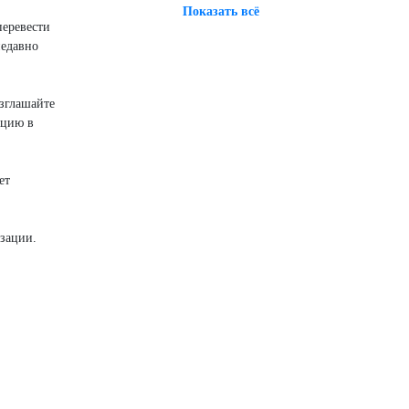
Показать всё
перевести
недавно
азглашайте
ацию в
ет
изации.