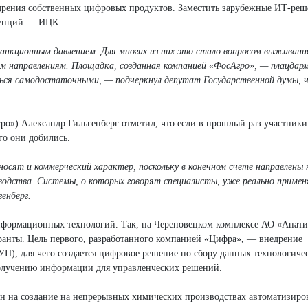
едрения собственных цифровых продуктов. Заместить зарубежные ИТ-ре
тенций — ИЦК.
анкционным давлением. Для многих из них это стало вопросом выживани
ным направлениям. Площадка, созданная компанией «ФосАгро», — плацдар
ься самодостаточными, — подчеркнул депутат Государственной думы, ч
о») Александр Гильгенберг отметил, что если в прошлый раз участники
го они добились.
осят и коммерческий характер, поскольку в конечном счете направлены 
одства. Системы, о которых говорят специалисты, уже реально приме
енберг.
нформационных технологий. Так, на Череповецком комплексе АО «Апати
ранты. Цель первого, разработанного компанией «Цифра», — внедрение
П), для чего создается цифровое решение по сбору данных технологиче
олучению информации для управленческих решений.
ен на создание на непрерывных химических производствах автоматизир