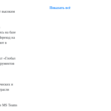
Показать всё
т высоким
а
сь на базе
Переход на
ают в
кт «Глобал
трументов
ческих и
трасли
и MS Teams