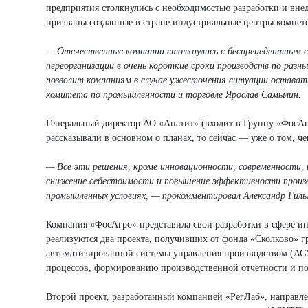
предприятия столкнулись с необходимостью разработки и вн
призваны созданные в стране индустриальные центры компе
— Отечественные компании столкнулись с беспрецедентным с
переорганизации в очень короткие сроки производств по раз
позволит компаниям в случае ужесточения ситуации остават
комитета по промышленности и торговле Ярослав Самылин.
Генеральный директор АО «Апатит» (входит в Группу «ФосАгр
рассказывали в основном о планах, то сейчас — уже о том, че
— Все эти решения, кроме инновационности, современности, н
снижение себестоимости и повышение эффективности произв
промышленных условиях, — прокомментировал Александр Гильг
Компания «ФосАгро» представила свои разработки в сфере и
реализуются два проекта, получивших от фонда «Сколково» г
автоматизированной системы управления производством (АСУ
процессов, формированию производственной отчетности и п
Второй проект, разработанный компанией «РегЛаб», направл