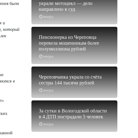
украли мотоцикл — дело
шения были
направлено в суд
вчера
я и
м, который
лен
Пенсионерка из Череповца
перевела мошенникам более
полумиллиона рублей
вчера
на
Череповчанка украла со счёта
няются в
сестры 144 тысячи рублей
вчера
т»
За сутки в Вологодской области
ских
в 4 ДТП пострадали 5 человек
вчера
ованной