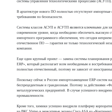
системы управления технологическими процессами (АСУТП).
В архитектуре нового ПО полностью отсутствуют импортные к
требованиям по безопасности.
Системы классов АСУП и АСУТП являются ключевыми для хим
современном уровне, когда необходимо обеспечить высокую 
импортного программного обеспечения, что сегодня неприемл
отечественное ПО — гарантия не только технологической нез
компании.
Еще один крупный проект — замена системы планирования р
ERP», который располагает всем необходимым и востребова
полностью отечественный, поэтому не зависит от иностранны
Поскольку сейчас в России импортозамещение ERP-систем нах
беспрецедентным и грандиозным. Поэтому за действиями «Ф
металлургических предприятий. В случае успешного внедрени
промышленности.
Кроме того, химики успешно внедрили платформу корпорати
на ВКС Vinteo и межсетевые экраны Cisco ASA на «Континент