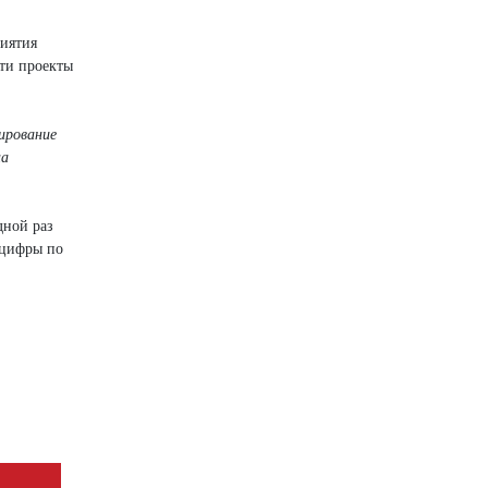
иятия
эти проекты
ирование
на
дной раз
нцифры по