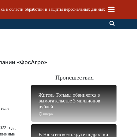
ка в области обработки и защиты персональных данных
мпании «ФосАгро»
Происшествия
Житель Тотьмы обвиняется в
вымогательстве 3 миллионов
рублей
ители
вчера
022 года,
ственные
В Нюксенском округе подростки