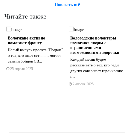
Показать всё
Читайте также
Вологжане активно
Вологодские волонтеры
помогают фронту
помогают людям с
ограниченными
Новый выпуск проекта "Подвиг"
возможностями здоровья
о тех, кто шьет сети и помогает
Каждый месяц будем
семьям бойцов СВ...
рассказывать о тех, кто ради
25 апреля 2025
других совершает героические
п...
2 апреля 2025