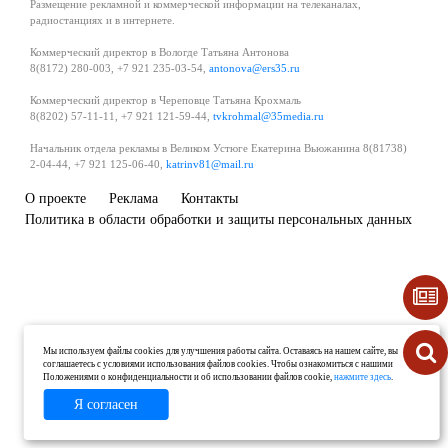
Размещение рекламной и коммерческой информации на телеканалах,
радиостанциях и в интернете.
Коммерческий директор в Вологде Татьяна Антонова
8(8172) 280-003, +7 921 235-03-54,
antonova@ers35.ru
Коммерческий директор в Череповце Татьяна Крохмаль
8(8202) 57-11-11, +7 921 121-59-44,
tvkrohmal@35media.ru
Начальник отдела рекламы в Великом Устюге Екатерина Вьюжанина 8(81738)
2-04-44, +7 921 125-06-40,
katrinv81@mail.ru
О проекте
Реклама
Контакты
Политика в области обработки и защиты персональных данных
Мы используем файлы cookies для улучшения работы сайта. Оставаясь на нашем сайте, вы
соглашаетесь с условиями использования файлов cookies. Чтобы ознакомиться с нашими
Положениями о конфиденциальности и об использовании файлов cookie,
нажмите здесь
.
Я согласен