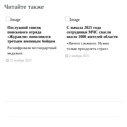
Читайте также
Послужной список
С начала 2025 года
поискового отряда
сотрудники МЧС спасли
«Журавли» пополнился
около 1000 жителей области
й
третьим именным бойцом
«Ничего сложного. Нужно
Расшифровали нестандартный
только преодолеть страх»
s
ne
медальон
2 ноября 2025
22 ноября 2025