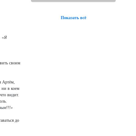
Показать всё
. «Я
авить своим
я Артём,
 ни в коем
что видит.
оль.
вым!!!»
аваться до