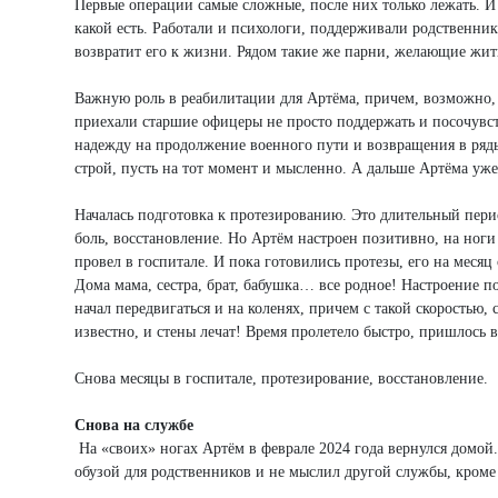
Первые операции самые сложные, после них только лежать. И
какой есть. Работали и психологи, поддерживали родственник
возвратит его к жизни. Рядом такие же парни, желающие жи
Важную роль в реабилитации для Артёма, причем, возможно,
приехали старшие офицеры не просто поддержать и посочувс
надежду на продолжение военного пути и возвращения в ряды
строй, пусть на тот момент и мысленно. А дальше Артёма уже
Началась подготовка к протезированию. Это длительный пери
боль, восстановление. Но Артём настроен позитивно, на ноги в
провел в госпитале. И пока готовились протезы, его на месяц 
Дома мама, сестра, брат, бабушка… все родное! Настроение п
начал передвигаться и на коленях, причем с такой скоростью, с
известно, и стены лечат! Время пролетело быстро, пришлось 
Снова месяцы в госпитале, протезирование, восстановление.
Снова на службе
На «своих» ногах Артём в феврале 2024 года вернулся домой.
обузой для родственников и не мыслил другой службы, кроме