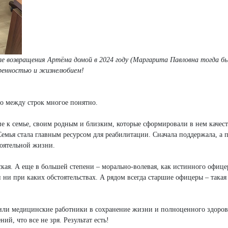
сле возвращения Артёма домой в 2024 году (Маргарита Павловна тогда бы
кренностью и жизнелюбием!
о между строк многое понятно.
ие к семье, своим родным и близким, которые сформировали в нем качест
 Семья стала главным ресурсом для реабилитации. Сначала поддержала, а 
тоятельной жизни.
еская. А еще в большей степени – морально-волевая, как истинного офиц
и ни при каких обстоятельствах. А рядом всегда старшие офицеры – така
или медицинские работники в сохранение жизни и полноценного здоровь
й, что все не зря. Результат есть!