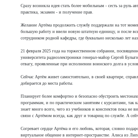
Сразу возникла идея стать более мобильным - сесть за руль 
практика, экзамен - и получение прав.
Желание Артёма продолжить службу поддержали на тот момен
большую работу и ввели новую штатную единицу, и после вс
сотрудником родной кафедры, где буквально несколько лет наз
21 февраля 2025 года на торжественном собрании, посвящен
университета радиоэлектроники генерал-майор Сергей Булыг
отвагу, проявленные при исполнении воинского долга в усло
Сейчас Артём живет самостоятельно, в своей квартире, справ
добирается до места работы.
Планирует более комфортно и безопасно обустроить местона
программам, и по практическим занятиям с курсантами, так к
знает много всего, чего из учебников и конспектов пока не 
связи с Артёмом всегда, как друг и товарищ по службе. А сей
Согревает сердце Артёма и его любовь, которая, словно подаро
виртуальное общение в интернет-пространстве. Алиса из Липе