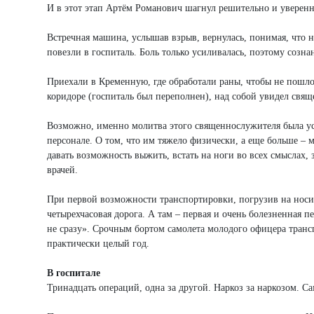
И в этот этап Артём Романович шагнул решительно и уверенн
Встречная машина, услышав взрыв, вернулась, понимая, что 
повезли в госпиталь. Боль только усиливалась, поэтому созна
Приехали в Кременную, где обработали раны, чтобы не пошло 
коридоре (госпиталь был переполнен), над собой увидел свящ
Возможно, именно молитва этого священнослужителя была ус
персонале. О том, что им тяжело физически, а еще больше –
давать возможность выжить, встать на ноги во всех смыслах, 
врачей.
При первой возможности транспортировки, погрузив на носил
четырехчасовая дорога. А там – первая и очень болезненная 
не сразу». Срочным бортом самолета молодого офицера транс
практически целый год.
В госпитале
Тринадцать операций, одна за другой. Наркоз за наркозом. С