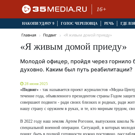
16+
НАКОПИ УДАЧУ 9
ГОЛОС ЧЕРЕПОВЦА
РЕЧЬ
ГДЕ ВЗ
Главная
Подвиг
«Я живым домой приеду»
«Я живым домой приеду»
Молодой офицер, пройдя через горнило б
духовно. Каким был путь реабилитации?
28 июня 2025
«Подвиг»
- так называется проект журналистов «Медиа-Центра
течение года, объявленного президентом страны Годом защит
совершают подвиги - ради своих близких и родных, ради жит
нашу страну с оружием в руках, и те, кто мирным трудом, св
В 2022 году наш земляк Артем Рогозин, выпускник школы № 1
специальной военной операции. Ситуаций, в которых молодой
понял: быть в полной готовности нужно постоянно, расслаблят