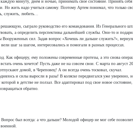
 каждую минуту, днем и ночью, принимать свое состояние. Принять себя
и. Но жить надо учиться самому. Поэтому Артем понимал, что только св
ть, служить, любить…
 решающую, сыграло руководство его командования. Из Генерального шт
твовать, а определить перспективы дальнейшей службы. Они-то и подари
 Вооруженных сил. Задав вопрос «Хочешь ли дальше служить?», вернули
 вели шаг за шагом, интересовались и помогали в разных процессах.
од. Как офицеру, ему положены современные протезы, а это снова операц
стать очень хочется! Пусть даже не на совсем свои. С марта по август 2
отпускают домой, в Череповец! А он всегда очень тосковал, скучал.
однялось и силы выросли в разы! В коляске передвигался уже уверенно, 
 которой в детстве не ползал. Все адаптировал под свое новое состояние,
возвращаться обратно.
 Вопрос был всегда: а что дальше? Молодой офицер не мог себе позволит
 военной.