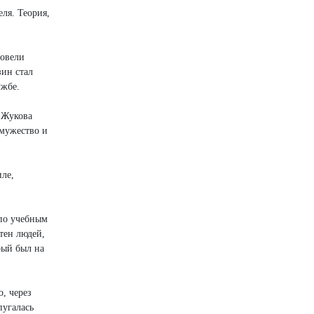
ля. Теория,
ровели
ин стал
ужбе.
 Жукова
 мужество и
иле,
 по учебным
тен людей,
рый был на
о, через
пугалась