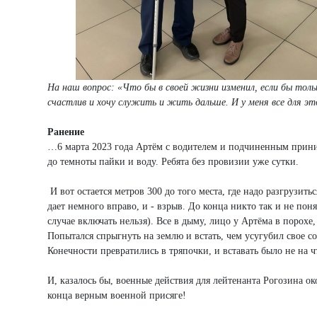
На наш вопрос: «Что бы в своей жизни изменил, если бы толь
счастлив и хочу служить и жить дальше. И у меня все для эт
Ранение
…6 марта 2023 года Артём с водителем и подчиненным приним
до темноты пайки и воду. Ребята без провизии уже сутки.
И вот остается метров 300 до того места, где надо разгрузит
дает немного вправо, и - взрыв. До конца никто так и не по
случае включать нельзя). Все в дыму, лицо у Артёма в порохе,
Попытался спрыгнуть на землю и встать, чем усугубил свое со
Конечности превратились в тряпочки, и вставать было не на ч
И, казалось бы, военные действия для лейтенанта Рогозина о
конца верным военной присяге!