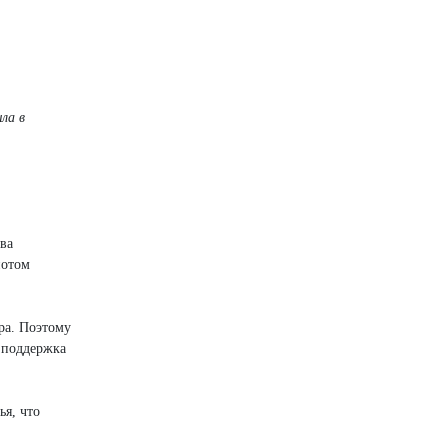
ла в
ва
потом
ера. Поэтому
я поддержка
я, что