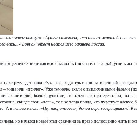
ко заканчивал школу?» - Артем отвечает, что ничего менять бы не стал
ого есть...» Вот он, ответ настоящего офицера России.
ают решение, понимая всю опасность (но она есть всегда), успеть дост
ься, навстречу едет наша «буханка», водитель машины, в которой находилс
нял – мина или «прилет». Уже темнело, ехали с выключенными фарами (их
 ничего не видно, было ощущение, что ослеп. Но, протерев глаза, понял, 
стояние, увидел свои «ноги», только тогда понял, что чувствует адскую б
то. А в голове мысль:
«Ну, что, отвоевал, домой пора возвращаться! Жи
кончены, но начался новый этап сражения за право полноценно жить и ост