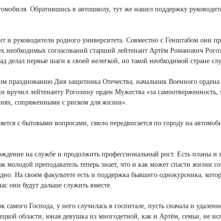
автомобиля. Обратившись в автошколу, тут же нашел поддержку руководите
т и руководители родного университета. Совместно с Генштабом они п
ех необходимых согласований старший лейтенант Артём Романович Рогоз
ад делал первые шаги к своей нелегкой, но такой необходимой стране сл
ном празднованию Дня защитника Отечества, начальник Военного ордена
ин вручил лейтенанту Рогозину орден Мужества «за самоотверженность,
виях, сопряженными с риском для жизни».
ляется с бытовыми вопросами, смело передвигается по городу на автомоб
хождение на службе и продолжить профессиональный рост. Есть планы и
ак молодой преподаватель теперь знает, что и как может спасти жизни со
видно. На своем факультете есть и поддержка бывшего однокурсника, кото
час они будут дальше служить вместе.
к самого Господа, у него случилась в госпитале, пусть сначала и удаленн
цкой области, юная девушка из многодетной, как и Артём, семьи, не ис