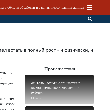
ка в области обработки и защиты персональных данных
л встать в полный рост - и физически, и
Происшествия
Речь». В
 и
Житель Тотьмы обвиняется в
 защищает
вымогательстве 3 миллионов
рублей
вчера
частником
же. Вскоре
женого Бог