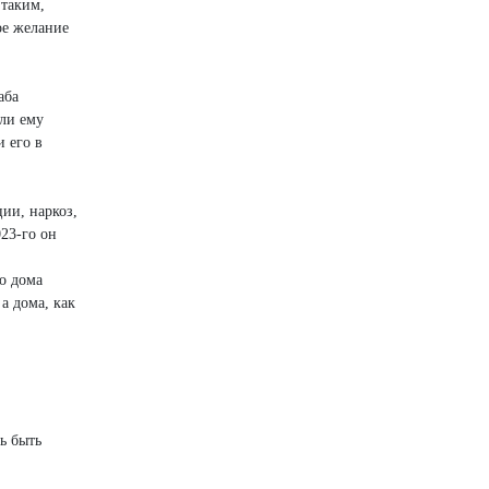
 таким,
ое желание
аба
ли ему
 его в
ии, наркоз,
023-го он
но дома
 а дома, как
ь быть