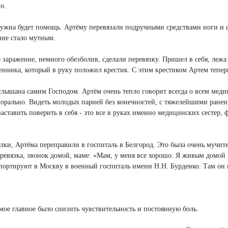
о.
нужна будет помощь. Артёму перевязали подручными средствами ноги и 
ние стало мутным.
заражение, немного обезболив, сделали перевязку. Пришел в себя, лежа
енника, который в руку положил крестик. С этим крестиком Артем теперь
лышана самим Господом. Артём очень тепло говорит всегда о всем мед
 морально. Видеть молодых парней без конечностей, с тяжелейшими ране
заставить поверить в себя - это все в руках именно медицинских сестер, 
ки, Артёма переправили в госпиталь в Белгород. Это была очень мучит
перевязка, звонок домой, маме: «Мам, у меня все хорошо. Я живым домой
портируют в Москву в военный госпиталь имени Н.Н. Бурденко. Там он 
амое главное было снизить чувствительность и постоянную боль.