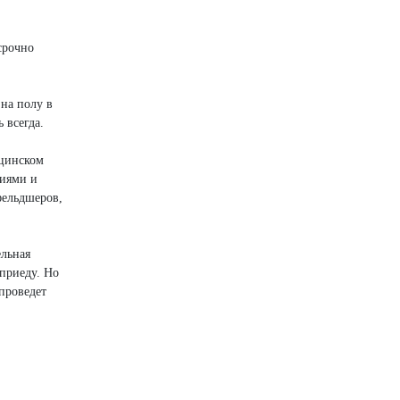
срочно
 на полу в
 всегда.
ицинском
ниями и
фельдшеров,
ельная
 приеду. Но
проведет