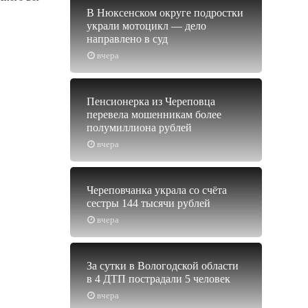
В Нюксенском округе подростки
украли мотоцикл — дело
направлено в суд
вчера
Пенсионерка из Череповца
перевела мошенникам более
полумиллиона рублей
вчера
Череповчанка украла со счёта
сестры 144 тысячи рублей
вчера
За сутки в Вологодской области
в 4 ДТП пострадали 5 человек
вчера