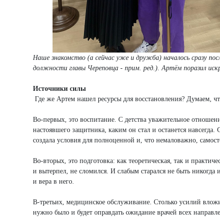
Наше знакомство (а сейчас уже и дружба) началось сразу по
должности главы Череповца - прим. ред.). Артём поразил ис
Источники силы
Где же Артем нашел ресурсы для восстановления? Думаем, чт
Во-первых, это воспитание. С детства уважительное отношен
настоявшего защитника, каким он стал и останется навсегда.
создала условия для полноценной и, что немаловажно, самос
Во-вторых, это подготовка: как теоретическая, так и практич
и вытерпел, не сломился. И слабым старался не быть никогда 
и вера в него.
В-третьих, медицинское обслуживание. Столько усилий влож
нужно было и будет оправдать ожидание врачей всех направлени