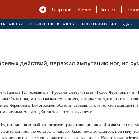
О проекте
Реклама
Контакты
Полити
ЯТЬ ГАЗЕТУ?
ОБЪЯВЛЕНИЕ В ГАЗЕТУ
КОРОТКИЙ ОТВЕТ — «ДА!»
оевых действий, пережил ампутацию ног, но суме
»: Канала 12, телеканала «Русский Север», газет «Голос Череповца» и «
ника Отечества, мы рассказываем о людях, которые ежедневно совершали
елей Череповца, Вологодской области, страны. Это и те, кто защищал и
оими делами меняет действительность к лучшему.
6, окончил военный университет радиоэлектроники. И в августе стал у
 лейтенант мог не остаться в живых, было немало. Ошибок поначалу то
ься нельзя ни на секунду, даже в часы отдыха и сна. Как говорят, «бере