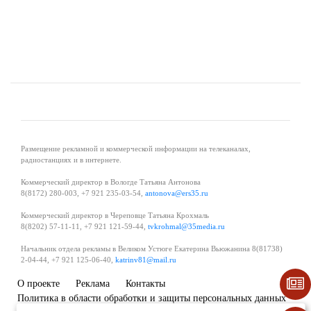
Размещение рекламной и коммерческой информации на телеканалах,
радиостанциях и в интернете.
Коммерческий директор в Вологде Татьяна Антонова
8(8172) 280-003, +7 921 235-03-54,
antonova@ers35.ru
Коммерческий директор в Череповце Татьяна Крохмаль
8(8202) 57-11-11, +7 921 121-59-44,
tvkrohmal@35media.ru
Начальник отдела рекламы в Великом Устюге Екатерина Вьюжанина 8(81738)
2-04-44, +7 921 125-06-40,
katrinv81@mail.ru
О проекте
Реклама
Контакты
Политика в области обработки и защиты персональных данных