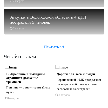
7 августа
За сутки в Вологодской области в 4 ДТП
пострадали 5 человек
7 августа
Показать всё
Читайте также
В Череповце в выходные
Дороги для леса и людей
ограничат движение
Череповецкий ФМК продолжает
трамваев
расширять собственную сеть
Причина — ремонт трамвайных
лесовозных магистралей
путей
5 августа
s
ne
6 августа