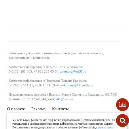
Размещение рекламной и коммерческой информации на телеканалах,
радиостанциях и в интернете.
Коммерческий директор в Вологде Татьяна Антонова
8(8172) 280-003, +7 921 235-03-54,
antonova@ers35.ru
Коммерческий директор в Череповце Татьяна Крохмаль
8(8202) 57-11-11, +7 921 121-59-44,
tvkrohmal@35media.ru
Начальник отдела рекламы в Великом Устюге Екатерина Вьюжанина 8(81738)
2-04-44, +7 921 125-06-40,
katrinv81@mail.ru
О проекте
Реклама
Контакты
Политика в области обработки и защиты персональных данных
Мы используем файлы cookies для улучшения работы сайта. Оставаясь на нашем сайте, вы
соглашаетесь с условиями использования файлов cookies. Чтобы ознакомиться с нашими
Положениями о конфиденциальности и об использовании файлов cookie,
нажмите здесь
.