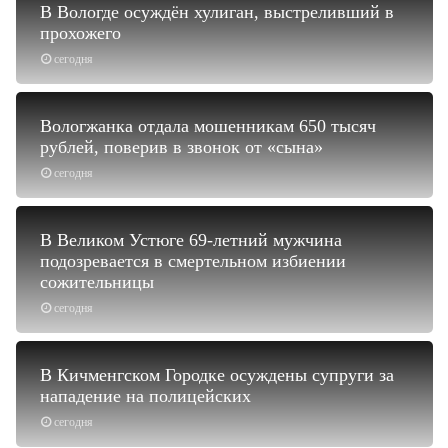
В Вологде осуждён хулиган, выстреливший в
прохожего
сегодня
Вологжанка отдала мошенникам 650 тысяч
рублей, поверив в звонок от «сына»
сегодня
В Великом Устюге 69-летний мужчина
подозревается в смертельном избиении
сожительницы
сегодня
В Кичменгском Городке осуждены супруги за
нападение на полицейских
сегодня