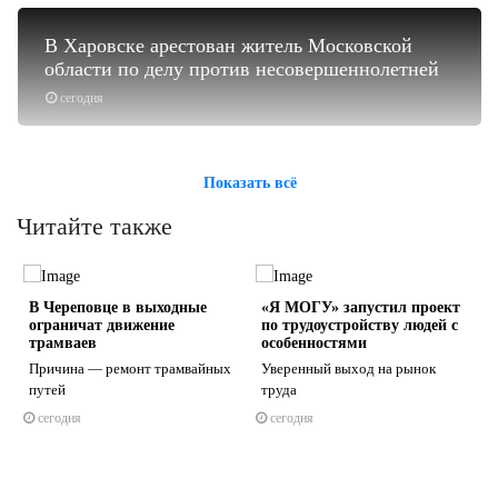
В Харовске арестован житель Московской
области по делу против несовершеннолетней
сегодня
Показать всё
Читайте также
В Череповце в выходные
«Я МОГУ» запустил проект
ограничат движение
по трудоустройству людей с
трамваев
особенностями
Причина — ремонт трамвайных
Уверенный выход на рынок
путей
труда
s
ne
сегодня
сегодня