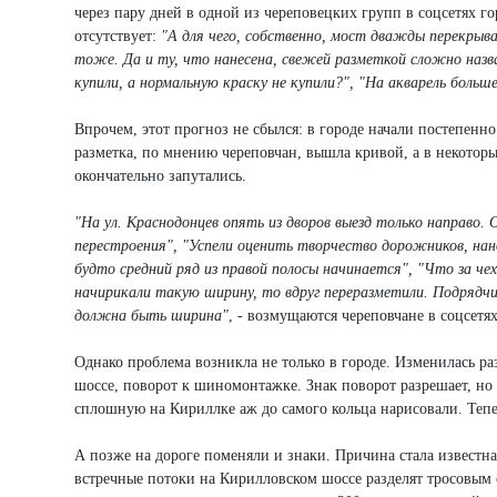
через пару дней в одной из череповецких групп в соцсетях го
отсутствует:
"А для чего, собственно, мост дважды перекрыва
тоже. Да и ту, что нанесена, свежей разметкой сложно назв
купили, а нормальную краску не купили?", "На акварель бол
Впрочем, этот прогноз не сбылся: в городе начали постепенн
разметка, по мнению череповчан, вышла кривой, а в некоторы
окончательно запутались.
"На ул. Краснодонцев опять из дворов выезд только направо
перестроения", "Успели оценить творчество дорожников, нан
будто средний ряд из правой полосы начинается", "Что за ч
начирикали такую ширину, то вдруг переразметили. Подрядч
должна быть ширина"
, - возмущаются череповчане в соцсетях
Однако проблема возникла не только в городе. Изменилась ра
шоссе, поворот к шиномонтажке. Знак поворот разрешает, но 
сплошную на Кириллке аж до самого кольца нарисовали. Тепе
А позже на дороге поменяли и знаки. Причина стала известна
встречные потоки на Кирилловском шоссе разделят тросовым 