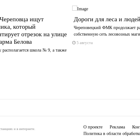
 Череповца ищут
Дороги для леса и люде
ика, который
Череповецкий ФМК продолжает р
тирует отрезок на улице
собственную сеть лесовозных маг
арма Белова
5 августа
 располагается школа № 9, а также
О проекте
Реклама
Кон
танциях и в интернете.
Политика в области обработ