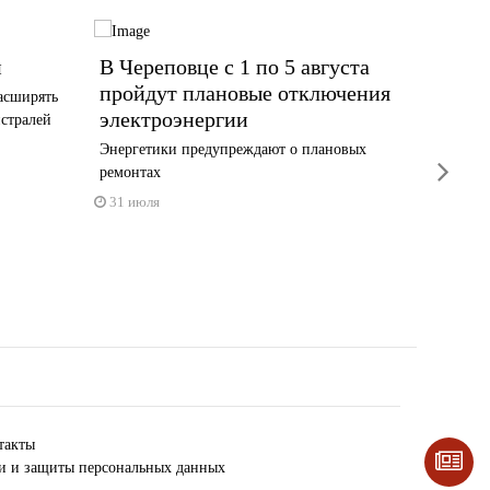
й
В Череповце с 1 по 5 августа
В Чер
пройдут плановые отключения
перек
асширять
электроэнергии
улице
истралей
Энергетики предупреждают о плановых
Возможн
next
ремонтах
30 июл
31 июля
такты
ки и защиты персональных данных