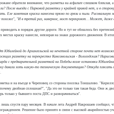
рожане обратили внимание, что разметка на асфальте слишком блеклая, а 
ли? После выезда с Парковой разметки у крайней правой нет, и в сторону
ать. Еле заметная краска нанесена прямо по грязи и пыли. Рисовальную 
ьше похоже", "И в третий раз, наверное, мост перекроют… Может, даже 
о приводить в порядок другие дороги. Но и тут не обошлось без претензи
х местах краску нанесли, невзирая на знаки дорожного движения. В ито
. От Юбилейной до Архангельской на нечетной стороне почти нет возмож
осящих разметку на перекрестке Комсомольская - Вологодская? Нарисов
ехарда с предварительной разметкой на Победы возле остановки Юбилейна
ику давали хоть какую-то техническую документацию? Откуда плясать 
.
зметка и на въезде в Череповец со стороны поселка Тоншалово. "Кирилл
почему двойная сплошная?", "Да это не только там такая беда. Они ж д
рь только у бывшего поста ДПС и разворачиваться".
 лишь спустя пару месяцев. В начале лета Андрей Накрошаев сообщил, ч
ограждением. Решение было принято в связи с высокой аварийностью уч