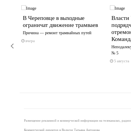
гии
В Череповце в выходные
Власти
е с 25
ограничат движение трамваев
подрядч
отремон
Причина — ремонт трамвайных путей
Команд
ке
вчера
Previous
Неподалеку
№ 5
5 августа
Размещение рекламной и коммерческой информации на телеканалах, радиос
Коммерческий директор в Вологде Татьяна Антонова