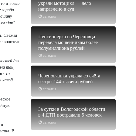
украли мотоцикл — дело
то и вовсе
направлено в суд
 города -
машину
сегодня
сегодня"
.
й. Свежая
Пенсионерка из Череповца
ге водители
перевела мошенникам более
полумиллиона рублей
сегодня
ностей для
али так,
я? То
Череповчанка украла со счёта
и какой
сестры 144 тысячи рублей
сегодня
овское
войную
За сутки в Вологодской области
в 4 ДТП пострадали 5 человек
сегодня
то
астка. В