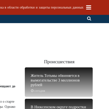
ка в области обработки и защиты персональных данных
Происшествия
Житель Тотьмы обвиняется в
вымогательстве 3 миллионов
рублей
обещают до
сегодня
л о старте
ды. Однако
В Нюксенском округе подростки