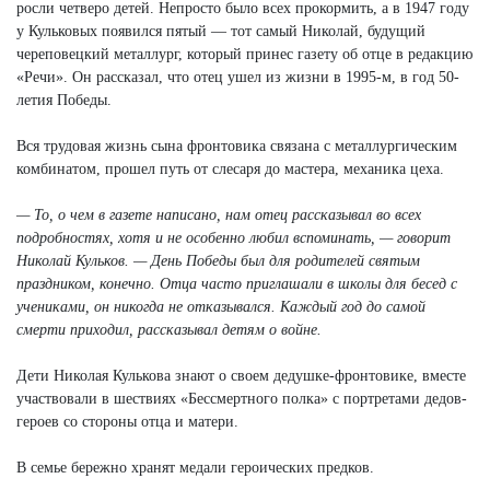
росли четверо детей. Непросто было всех прокормить, а в 1947 году
у Кульковых появился пятый — тот самый Николай, будущий
череповецкий металлург, который принес газету об отце в редакцию
«Речи». Он рассказал, что отец ушел из жизни в 1995-м, в год 50-
летия Победы.
Вся трудовая жизнь сына фронтовика связана с металлургическим
комбинатом, прошел путь от слесаря до мастера, механика цеха.
— То, о чем в газете написано, нам отец рассказывал во всех
подробностях, хотя и не особенно любил вспоминать, — говорит
Николай Кульков. — День Победы был для родителей святым
праздником, конечно. Отца часто приглашали в школы для бесед с
учениками, он никогда не отказывался. Каждый год до самой
смерти приходил, рассказывал детям о войне.
Дети Николая Кулькова знают о своем дедушке-фронтовике, вместе
участвовали в шествиях «Бессмертного полка» с портретами дедов-
героев со стороны отца и матери.
В семье бережно хранят медали героических предков.