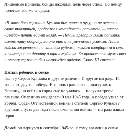
Лишенные прицела, бойцы находили цель через ствол. По немцу
полетели его же снаряды.
«В этом бою сержант Кульков был ранен в руку, но не оставил
своих товарищей, продолжал командовать расчетом, — писала
«Звезда» почти 40 лет назад. — Немцы предпринимали попытки
смять нашу оборону, но они так и не увенчались успехом. Наши
войска закрепились на занятом рубеже, овладев плацдармом в семь
километров по фронту и три в глубину». За проявленные мужество
и отвагу сержант был награжден орденом Славы III степени.
Пятый ребенок в семье
Были у Сергея Кулькова и другие ранения. И другие награды. И,
конечно, другие победы. Его полк сражался на подступах к
Берлину, но войти в город ему не удалось — получил третье
ранение. Операцию ему делали 9 мая 1945 года, о победе узнал от
врачей. Орден Отечественной войны I степени Сергею Кулькову
вручили спустя два года после окончания войны — награда нашла
героя.
Домой он вернулся в сентябре 1945-го, к тому времени в семье