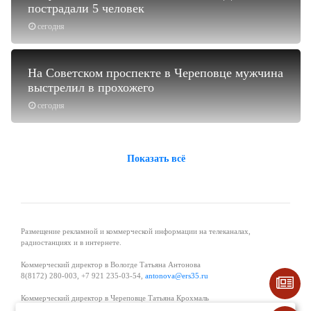
пострадали 5 человек
сегодня
На Советском проспекте в Череповце мужчина
выстрелил в прохожего
сегодня
Показать всё
Размещение рекламной и коммерческой информации на телеканалах,
радиостанциях и в интернете.
Коммерческий директор в Вологде Татьяна Антонова
8(8172) 280-003, +7 921 235-03-54,
antonova@ers35.ru
Коммерческий директор в Череповце Татьяна Крохмаль
8(8202) 57-11-11, +7 921 121-59-44,
tvkrohmal@35media.ru