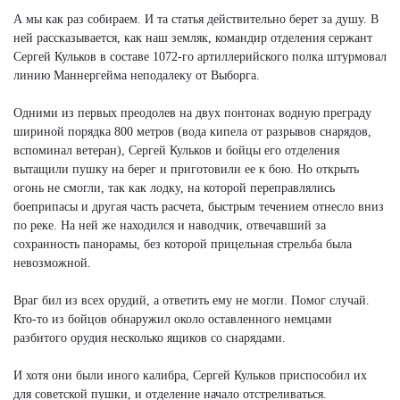
А мы как раз собираем. И та статья действительно берет за душу. В
ней рассказывается, как наш земляк, командир отделения сержант
Сергей Кульков в составе 1072-го артиллерийского полка штурмовал
линию Маннергейма неподалеку от Выборга.
Одними из первых преодолев на двух понтонах водную преграду
шириной порядка 800 метров (вода кипела от разрывов снарядов,
вспоминал ветеран), Сергей Кульков и бойцы его отделения
вытащили пушку на берег и приготовили ее к бою. Но открыть
огонь не смогли, так как лодку, на которой переправлялись
боеприпасы и другая часть расчета, быстрым течением отнесло вниз
по реке. На ней же находился и наводчик, отвечавший за
сохранность панорамы, без которой прицельная стрельба была
невозможной.
Враг бил из всех орудий, а ответить ему не могли. Помог случай.
Кто-то из бойцов обнаружил около оставленного немцами
разбитого орудия несколько ящиков со снарядами.
И хотя они были иного калибра, Сергей Кульков приспособил их
для советской пушки, и отделение начало отстреливаться.