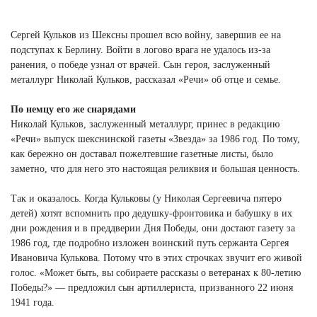
Next
Сергей Кульков из Шексны прошел всю войну, завершив ее на
подступах к Берлину. Войти в логово врага не удалось из-за
ранения, о победе узнал от врачей. Сын героя, заслуженный
металлург Николай Кульков, рассказал «Речи» об отце и семье.
По немцу его же снарядами
Николай Кульков, заслуженный металлург, принес в редакцию
«Речи» выпуск шекснинской газеты «Звезда» за 1986 год. По тому,
как бережно он доставал пожелтевшие газетные листы, было
заметно, что для него это настоящая реликвия и большая ценность.
Так и оказалось. Когда Кульковы (у Николая Сергеевича пятеро
детей) хотят вспомнить про дедушку-фронтовика и бабушку в их
дни рождения и в преддверии Дня Победы, они достают газету за
1986 год, где подробно изложен воинский путь сержанта Сергея
Ивановича Кулькова. Потому что в этих строчках звучит его живой
голос. «Может быть, вы собираете рассказы о ветеранах к 80-летию
Победы?» — предложил сын артиллериста, призванного 22 июня
1941 года.