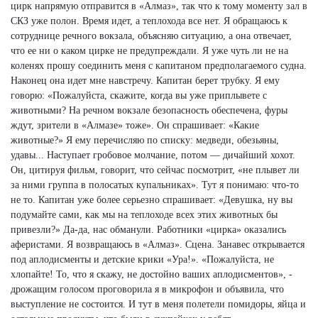
цирк напрямую отправится в «Алмаз», так что к тому моменту зал в
СКЗ уже полон. Время идет, а теплохода все нет. Я обращаюсь к
сотруднице речного вокзала, объясняю ситуацию, а она отвечает,
что ее ни о каком цирке не предупреждали. Я уже чуть ли не на
коленях прошу соединить меня с капитаном предполагаемого судна.
Наконец она идет мне навстречу. Капитан берет трубку. Я ему
говорю: «Пожалуйста, скажите, когда вы уже приплывете с
животными? На речном вокзале безопасность обеспечена, фуры
ждут, зрители в «Алмазе» тоже». Он спрашивает: «Какие
животные?» Я ему перечисляю по списку: медведи, обезьяны,
удавы... Наступает гробовое молчание, потом — дичайший хохот.
Он, цитируя фильм, говорит, что сейчас посмотрит, «не плывет ли
за ними группа в полосатых купальниках». Тут я понимаю: что-то
не то. Капитан уже более серьезно спрашивает: «Девушка, ну вы
подумайте сами, как мы на теплоходе всех этих животных бы
привезли?» Да-да, нас обманули. Работники «цирка» оказались
аферистами. Я возвращаюсь в «Алмаз». Сцена. Занавес открывается
под аплодисменты и детские крики «Ура!». «Пожалуйста, не
хлопайте! То, что я скажу, не достойно ваших аплодисментов», -
дрожащим голосом проговорила я в микрофон и объявила, что
выступление не состоится. И тут в меня полетели помидоры, яйца и