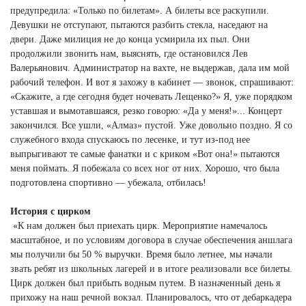
предупредила: «Только по билетам». А билеты все раскупили.
Девушки не отступают, пытаются разбить стекла, наседают на
двери. Даже милиция не до конца усмирила их пыл. Они
продолжили звонить нам, выяснять, где остановился Лев
Валерьянович. Администратор на вахте, не выдержав, дала им мой
рабочий телефон. И вот я захожу в кабинет — звонок, спрашивают:
«Скажите, а где сегодня будет ночевать Лещенко?» Я, уже порядком
уставшая и вымотавшаяся, резко говорю: «Да у меня!»... Концерт
закончился. Все ушли, «Алмаз» пустой. Уже довольно поздно. Я со
служебного входа спускаюсь по лесенке, и тут из-под нее
выпрыгивают те самые фанатки и с криком «Вот она!» пытаются
меня поймать. Я побежала со всех ног от них. Хорошо, что была
подготовлена спортивно — убежала, отбилась!
История с цирком
«К нам должен был приехать цирк. Мероприятие намечалось
масштабное, и по условиям договора в случае обеспечения аншлага
мы получили бы 50 % выручки. Время было летнее, мы начали
звать ребят из школьных лагерей и в итоге реализовали все билеты.
Цирк должен был прибыть водным путем. В назначенный день я
прихожу на наш речной вокзал. Планировалось, что от дебаркадера