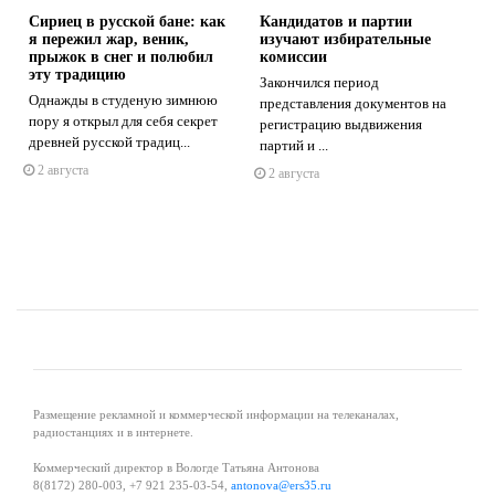
Сириец в русской бане: как
Кандидатов и партии
я пережил жар, веник,
изучают избирательные
прыжок в снег и полюбил
комиссии
эту традицию
Закончился период
Однажды в студеную зимнюю
представления документов на
s
ne
пору я открыл для себя секрет
регистрацию выдвижения
древней русской традиц...
партий и ...
2 августа
2 августа
Размещение рекламной и коммерческой информации на телеканалах,
радиостанциях и в интернете.
Коммерческий директор в Вологде Татьяна Антонова
8(8172) 280-003, +7 921 235-03-54,
antonova@ers35.ru