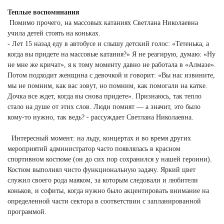
Теплые воспоминания
Помимо прочего, на массовых катаниях Светлана Николаевна
учила детей стоять на коньках.
- Лет 15 назад еду в автобусе и слышу детский голос: «Тетенька, а
когда вы придете на массовые катания?» Я не реагирую, думаю: «Ну
не мне же кричат», я к тому моменту давно не работала в «Алмазе».
Потом подходит женщина с девочкой и говорит: «Вы нас извините,
мы не помним, как вас зовут, но помним, как помогали на катке.
Дочка все ждет, когда вы снова придете». Признаюсь, так тепло
стало на душе от этих слов. Люди помнят — а значит, это было
кому-то нужно, так ведь? - рассуждает Светлана Николаевна.
Интересный момент: на льду, концертах и во время других
мероприятий администратор часто появлялась в красном
спортивном костюме (он до сих пор сохранился у нашей героини).
Костюм выполнял чисто функциональную задачу. Яркий цвет
служил своего рода маяком, за которым следовали и любители
коньков, и софиты, когда нужно было акцентировать внимание на
определенной части сектора в соответствии с запланированной
программой.