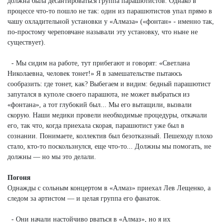
должна была десантироваться группа парашютистов. Однако в
процессе что-то пошло не так: один из парашютистов упал прямо в
чашу охладительной установки у «Алмаза» («фонтан» - именно так,
по-простому череповчане называли эту установку, что ныне не
существует).
- Мы сидим на работе, тут прибегают и говорят: «Светлана
Николаевна, человек тонет!» Я в замешательстве пытаюсь
сообразить: где тонет, как? Выбегаем и видим: бедный парашютист
запутался в куполе своего парашюта, не может выбраться из
«фонтана», а тот глубокий был... Мы его вытащили, вызвали
скорую. Наши медики провели необходимые процедуры, откачали
его, так что, когда приехала скорая, парашютист уже был в
сознании. Понимаете, коллектив был безотказный. Пешеходу плохо
стало, кто-то поскользнулся, еще что-то... Должны мы помогать, не
должны — но мы это делали.
Погоня
Однажды с сольным концертом в «Алмаз» приехал Лев Лещенко, а
следом за артистом — и целая группа его фанаток.
- Они начали настойчиво рваться в «Алмаз», но я их