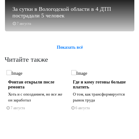
За сутки в Вологодской области в 4 ДТП
пострадали 5 человек
7 августа
Показать всё
Читайте также
о
Фонтан открыли после
Где и кому готовы больше
ремонта
платить
Хоть и с опозданием, но все же
О том, как трансформируется
он заработал
рынок труда
7 августа
6 августа
s
ne