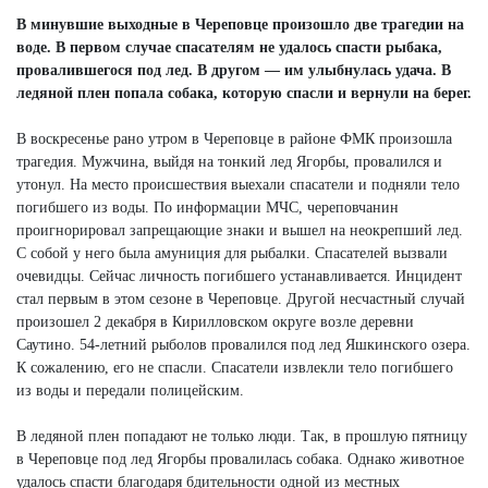
В минувшие выходные в Череповце произошло две трагедии на
воде. В первом случае спасателям не удалось спасти рыбака,
провалившегося под лед. В другом — им улыбнулась удача. В
ледяной плен попала собака, которую спасли и вернули на берег.
В воскресенье рано утром в Череповце в районе ФМК произошла
трагедия. Мужчина, выйдя на тонкий лед Ягорбы, провалился и
утонул. На место происшествия выехали спасатели и подняли тело
погибшего из воды. По информации МЧС, череповчанин
проигнорировал запрещающие знаки и вышел на неокрепший лед.
С собой у него была амуниция для рыбалки. Спасателей вызвали
очевидцы. Сейчас личность погибшего устанавливается. Инцидент
стал первым в этом сезоне в Череповце. Другой несчастный случай
произошел 2 декабря в Кирилловском округе возле деревни
Саутино. 54-летний рыболов провалился под лед Яшкинского озера.
К сожалению, его не спасли. Спасатели извлекли тело погибшего
из воды и передали полицейским.
В ледяной плен попадают не только люди. Так, в прошлую пятницу
в Череповце под лед Ягорбы провалилась собака. Однако животное
удалось спасти благодаря бдительности одной из местных