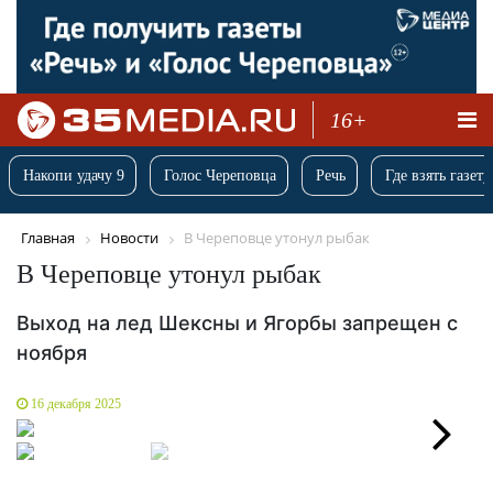
16+
Накопи удачу 9
Голос Череповца
Речь
Где взять газету
Главная
Новости
В Череповце утонул рыбак
В Череповце утонул рыбак
Выход на лед Шексны и Ягорбы запрещен с
ноября
16 декабря 2025
Next