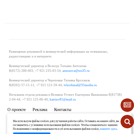
Размещение рекламной и коммерческой информации на телеканалах,
радиостанциях и в интернете.
Коммерческий директор в Вологде Татьяна Антонова
8(8172) 280-003, +7 921 235-03-54,
antonova@ers35.ru
Коммерческий директор в Череповце Татьяна Крохмаль
8(8202) 57-11-11, +7 921 121-59-44,
tvkrohmal@35media.ru
Начальник отдела рекламы в Великом Устюге Екатерина Вьюжанина 8(81738)
2-04-44, +7 921 125-06-40,
katrinv81@mail.ru
О проекте
Реклама
Контакты
Политика в области обработки и защиты персональных данных
Мы используем файлы cookies для улучшения работы сайта. Оставаясь на нашем сайте, вы
соглашаетесь с условиями использования файлов cookies. Чтобы ознакомиться с нашими
Положениями о конфиденциальности и об использовании файлов cookie,
нажмите здесь
.