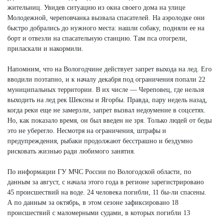
жительниц. Увидев ситуацию из окна своего дома на улице
Молодежной, череповчанка вызвала спасателей. На аэролодке они
быстро добрались до нужного места: нашли собаку, подняли ее на
борт и отвезли на спасательную станцию. Там пса отогрели,
приласкали и накормили.
Напомним, что на Вологодчине действует запрет выхода на лед. Его
вводили поэтапно, и к началу декабря под ограничения попали 22
муниципальных территории. В их числе — Череповец, где нельзя
выходить на лед рек Шексны и Ягорбы. Правда, пару недель назад,
когда реки еще не замерзли, запрет вызвал недоумение в соцсетях.
Но, как показало время, он был введен не зря. Только людей от беды
это не уберегло. Несмотря на ограничения, штрафы и
предупреждения, рыбаки продолжают бесстрашно и бездумно
рисковать жизнью ради любимого занятия.
По информации ГУ МЧС России по Вологодской области, по
данным за август, с начала этого года в регионе зарегистрировано
45 происшествий на воде. 24 человека погибли, 11 бы-ли спасены.
А по данным за октябрь, в этом сезоне зафиксировано 18
происшествий с маломерными судами, в которых погибли 13