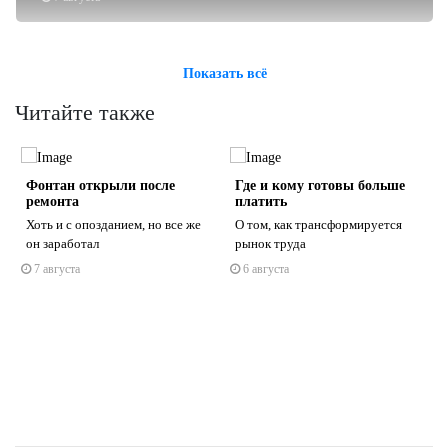
Показать всё
Читайте также
о
Фонтан открыли после
Где и кому готовы больше
ремонта
платить
Хоть и с опозданием, но все же
О том, как трансформируется
он заработал
рынок труда
7 августа
6 августа
s
ne