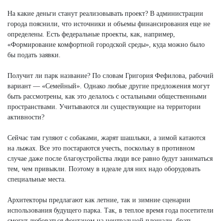
На какие деньги станут реализовывать проект? В администрации
города пояснили, что источники и объемы финансирования еще не
определены. Есть федеральные проекты, как, например,
«Формирование комфортной городской среды», куда можно было
бы подать заявки.
Получит ли парк название? По словам Григория Фефилова, рабочий
вариант — «Семейный». Однако любые другие предложения могут
быть рассмотрены, как это делалось с остальными общественными
пространствами. Учитываются ли существующие на территории
активности?
Сейчас там гуляют с собаками, жарят шашлыки, а зимой катаются
на лыжах. Все это постараются учесть, поскольку в противном
случае даже после благоустройства люди все равно будут заниматься
тем, чем привыкли. Поэтому в идеале для них надо оборудовать
специальные места.
Архитекторы предлагают как летние, так и зимние сценарии
использования будущего парка. Так, в теп­лое время года посетители
смогут любоваться фонтаном на центральной площади, брать