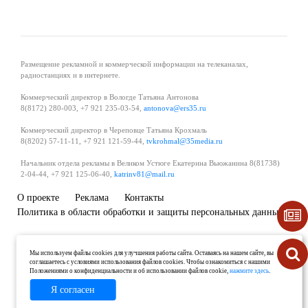
Размещение рекламной и коммерческой информации на телеканалах,
радиостанциях и в интернете.
Коммерческий директор в Вологде Татьяна Антонова
8(8172) 280-003, +7 921 235-03-54,
antonova@ers35.ru
Коммерческий директор в Череповце Татьяна Крохмаль
8(8202) 57-11-11, +7 921 121-59-44,
tvkrohmal@35media.ru
Начальник отдела рекламы в Великом Устюге Екатерина Вьюжанина 8(81738)
2-04-44, +7 921 125-06-40,
katrinv81@mail.ru
О проекте
Реклама
Контакты
Политика в области обработки и защиты персональных данных
Мы используем файлы cookies для улучшения работы сайта. Оставаясь на нашем сайте, вы
соглашаетесь с условиями использования файлов cookies. Чтобы ознакомиться с нашими
Положениями о конфиденциальности и об использовании файлов cookie,
нажмите здесь
.
Я согласен