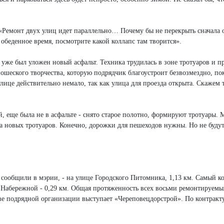
Ремонт двух улиц идет параллельно… Почему бы не перекрыть сначала о
 обеденное время, посмотрите какой коллапс там творится».
уже был уложен новый асфальт. Техника трудилась в зоне тротуаров и 
ошеского творчества, которую подрядчик благоустроит безвозмездно, по
це действительно немало, так как улица для проезда открыта. Скажем т
, еще была не в асфальте - снято старое полотно, формируют тротуары.
з-за новых тротуаров. Конечно, дорожки для пешеходов нужны. Но не буду
сообщили в мэрии, - на улице Городского Питомника, 1,13 км. Самый к
цы Набережной - 0,29 км. Общая протяженность всех восьми ремонтируемы
стве подрядной организации выступает «Череповецдорстрой». По контракт