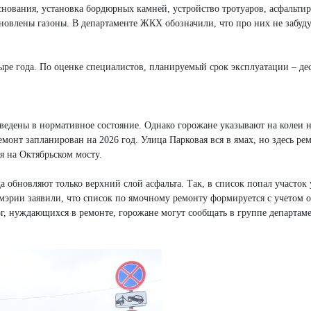
основания, установка бордюрных камней, устройство тротуаров, асфальти
новлены газоны. В департаменте ЖКХ обозначили, что про них не забуду
ыре года. По оценке специалистов, планируемый срок эксплуатации – дес
едены в нормативное состояние. Однако горожане указывают на колеи н
монт запланирован на 2026 год. Улица Парковая вся в ямах, но здесь ре
 на Октябрьском мосту.
 обновляют только верхний слой асфальта. Так, в список попал участок
мэрии заявили, что список по ямочному ремонту формируется с учетом
ог, нуждающихся в ремонте, горожане могут сообщать в группе департа