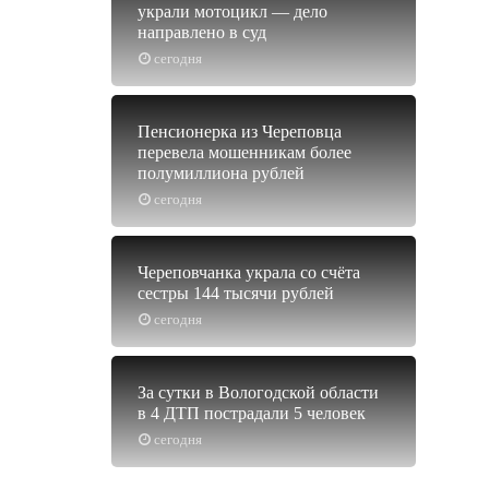
украли мотоцикл — дело
направлено в суд
сегодня
Пенсионерка из Череповца
перевела мошенникам более
полумиллиона рублей
сегодня
Череповчанка украла со счёта
сестры 144 тысячи рублей
сегодня
За сутки в Вологодской области
в 4 ДТП пострадали 5 человек
сегодня