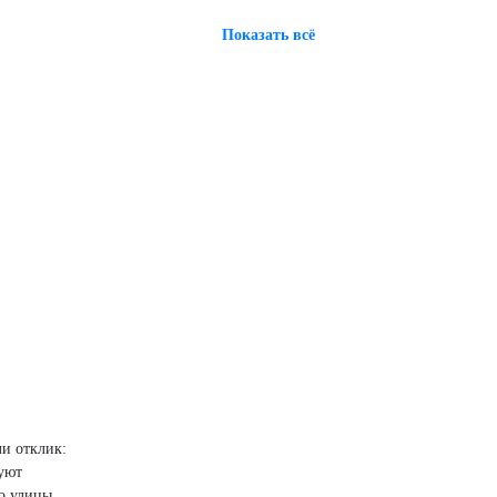
Показать всё
ли отклик:
уют
то улицы