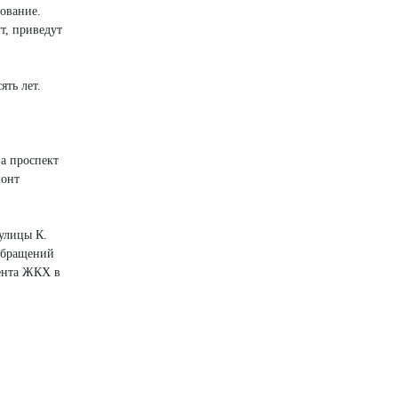
рование.
т, приведут
ять лет.
а проспект
монт
 улицы К.
 обращений
мента ЖКХ в