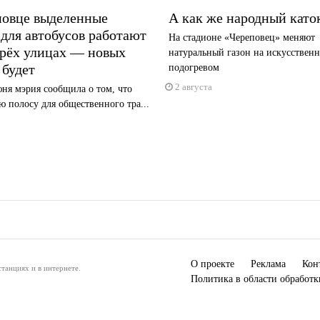
повце выделенные
А как же народный като
для автобусов работают
На стадионе «Череповец» меняют
ырёх улицах — новых
натуральный газон на искусствен
 будет
подогревом
2 августа
ня мэрия сообщила о том, что
 полосу для общественного тра...
О проекте
Реклама
Кон
танциях и в интернете.
Политика в области обработ