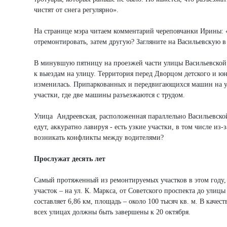
чистят от снега регулярно».
На странице мэра читаем комментарий череповчанки Ирины: «
отремонтировать, затем другую? Загляните на Васильевскую в
В минувшую пятницу на проезжей части улицы Васильевской 
к выездам на улицу. Территория перед Дворцом детского и юн
изменилась. Припаркованных и передвигающихся машин на ули
участки, где две машины разъезжаются с трудом.
Улица Андреевская, расположенная параллельно Васильевской
едут, аккуратно лавируя - есть узкие участки, в том числе и
возникать конфликты между водителями?
Прослужат десять лет
Самый протяженный из ремонтируемых участков в этом году, 
участок – на ул. К. Маркса, от Советского проспекта до ули
составляет 6,86 км, площадь – около 100 тысяч кв. м. В каче
всех улицах должны быть завершены к 20 октября.