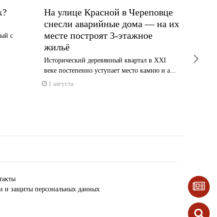
к?
На улице Красной в Череповце
Как ч
снесли аварийные дома — на их
ямочн
месте построят 3-этажное
терри
ный с
жильё
домов
next
Исторический деревянный квартал в XXI
Почему к
веке постепенно уступает место камню и а...
подключ
1 августа
1 авгус
такты
ки и защиты персональных данных