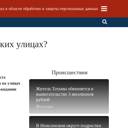
ка в области обработки и защиты персональных данных
цких улицах?
Происшествия
кта
 на улицах
Житель Тотьмы обвиняется в
ожидании
вымогательстве 3 миллионов
рублей
сегодня
В Нюксенском округе подростки