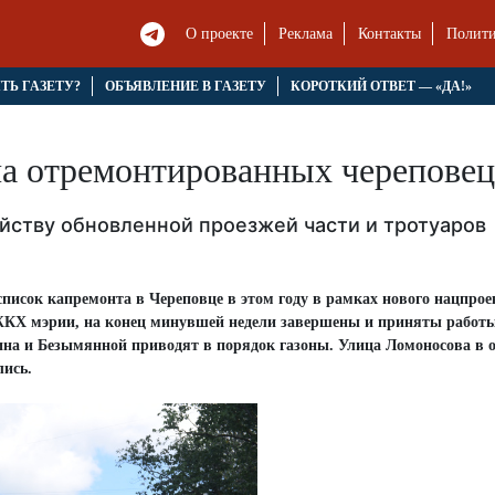
О проекте
Реклама
Контакты
Полити
ЯТЬ ГАЗЕТУ?
ОБЪЯВЛЕНИЕ В ГАЗЕТУ
КОРОТКИЙ ОТВЕТ — «ДА!»
на отремонтированных черепове
йству обновленной проезжей части и тротуаров
список капремонта в Череповце в этом году в рамках нового нацпрое
КХ мэрии, на конец минувшей недели завершены и приняты работы
на и Безымянной приводят в порядок газоны. Улица Ломоносова в 
лись.