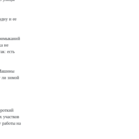
дну и ее
примыканий
ка не
ак: есть
 Машины
т ли зимой
ороткий
х участков
у работы на