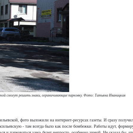
вской смогут решить знаки, ограничивающие парковку.
Фото: Татьяна Иваницкая
ильевской, фото выложили на интернет-ресурсах газеты. И сразу получи
сильевскую - там всегда было как после бомбежки. Работы идут, формир
ся и парковаться здесь будет непросто, особенно зимой. Не сказал бы, ч