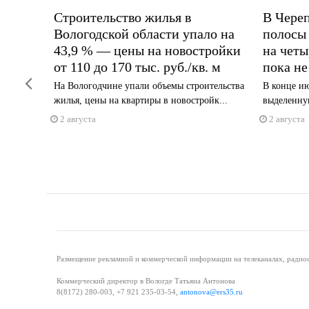
 новый
Строительство жилья в
В Чере
Вологодской области упало на
полосы 
43,9 % — цены на новостройки
на чет
рят:
от 110 до 170 тыс. руб./кв. м
пока не
линики
Previous
На Вологодчине упали объемы строительства
В конце ию
жилья, цены на квартиры в новостройк...
выделенную
2 августа
2 августа
Размещение рекламной и коммерческой информации на телеканалах, радиос
Коммерческий директор в Вологде Татьяна Антонова
8(8172) 280-003, +7 921 235-03-54,
antonova@ers35.ru