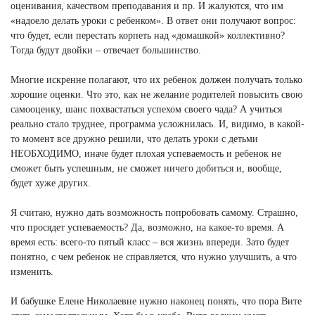
оценивания, качеством преподавания и пр. И жалуются, что им
«надоело делать уроки с ребенком». В ответ они получают вопрос:
что будет, если перестать корпеть над «домашкой» коллективно?
Тогда будут двойки – отвечает большинство.
Многие искренне полагают, что их ребенок должен получать только
хорошие оценки. Что это, как не желание родителей повысить свою
самооценку, шанс похвастаться успехом своего чада? А учиться
реально стало труднее, программа усложнилась. И, видимо, в какой-
то момент все дружно решили, что делать уроки с детьми
НЕОБХОДИМО, иначе будет плохая успеваемость и ребенок не
сможет быть успешным, не сможет ничего добиться и, вообще,
будет хуже других.
Я считаю, нужно дать возможность попробовать самому. Страшно,
что просядет успеваемость? Да, возможно, на какое-то время. А
время есть: всего-то пятый класс – вся жизнь впереди. Зато будет
понятно, с чем ребенок не справляется, что нужно улучшить, а что
изменить.
И бабушке Елене Николаевне нужно наконец понять, что пора Вите