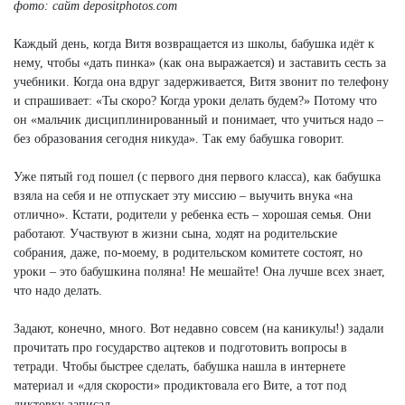
фото: сайт depositphotos.com
Каждый день, когда Витя возвращается из школы, бабушка идёт к
нему, чтобы «дать пинка» (как она выражается) и заставить сесть за
учебники. Когда она вдруг задерживается, Витя звонит по телефону
и спрашивает: «Ты скоро? Когда уроки делать будем?» Потому что
он «мальчик дисциплинированный и понимает, что учиться надо –
без образования сегодня никуда». Так ему бабушка говорит.
Уже пятый год пошел (с первого дня первого класса), как бабушка
взяла на себя и не отпускает эту миссию – выучить внука «на
отлично». Кстати, родители у ребенка есть – хорошая семья. Они
работают. Участвуют в жизни сына, ходят на родительские
собрания, даже, по-моему, в родительском комитете состоят, но
уроки – это бабушкина поляна! Не мешайте! Она лучше всех знает,
что надо делать.
Задают, конечно, много. Вот недавно совсем (на каникулы!) задали
прочитать про государство ацтеков и подготовить вопросы в
тетради. Чтобы быстрее сделать, бабушка нашла в интернете
материал и «для скорости» продиктовала его Вите, а тот под
диктовку записал.