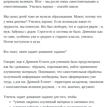
разрешали включать. Итог – мы росли очень самостоятельными и
ответственными. Учились хорошо – спасибо школе.
Мы своих детей тоже не мучили образованием. Может, потому что
у меня девочки? Учились хорошо. Если возникали какие-то
трудности, мы помогали. Кто был свободен, тот и садился рядом – я,
муж, бабушка с дедом. Строгости и системы не было. Девчонки как-
то сами, особенно уже в средних и старших классах, учились.
Потом поступили в вузы.
Кто знает, зачем задают домашнее задание?
Говорят, еще в Древнем Египте для учеников была предусмотрена
как бы «домашка»: обдумать, поразмышлять, найти применение
изученному материалу. Понимание, что самостоятельная обработка
полученной информации необходима, было сформировано уже
тогда, а для нас Древний Египет – территория загадочная, связанная
с инопланетным великим разумом, – и это, конечно, аргумент.
Учитель задает домашнее задание для того, чтобы:
*ученик закрепил изученный материал и запомнил его;
научился работать с информацией и анализировать ее;