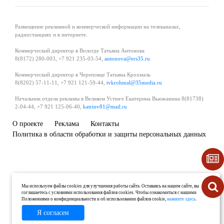
Размещение рекламной и коммерческой информации на телеканалах,
радиостанциях и в интернете.
Коммерческий директор в Вологде Татьяна Антонова
8(8172) 280-003, +7 921 235-03-54,
antonova@ers35.ru
Коммерческий директор в Череповце Татьяна Крохмаль
8(8202) 57-11-11, +7 921 121-59-44,
tvkrohmal@35media.ru
Начальник отдела рекламы в Великом Устюге Екатерина Вьюжанина 8(81738)
2-04-44, +7 921 125-06-40,
katrinv81@mail.ru
О проекте
Реклама
Контакты
Политика в области обработки и защиты персональных данных
Мы используем файлы cookies для улучшения работы сайта. Оставаясь на нашем сайте, вы
соглашаетесь с условиями использования файлов cookies. Чтобы ознакомиться с нашими
Положениями о конфиденциальности и об использовании файлов cookie,
нажмите здесь
.
Я согласен