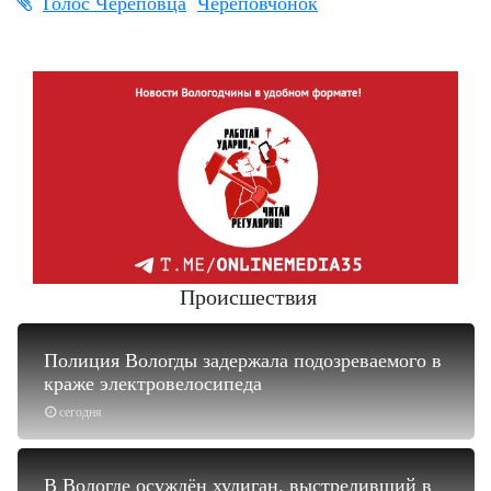
Голос Череповца
Череповчонок
Происшествия
Полиция Вологды задержала подозреваемого в
краже электровелосипеда
сегодня
В Вологде осуждён хулиган, выстреливший в