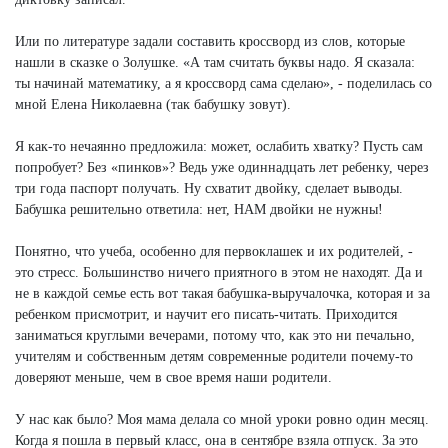
Или по литературе задали составить кроссворд из слов, которые
нашли в сказке о Золушке. «А там считать буквы надо. Я сказала:
ты начинай математику, а я кроссворд сама сделаю», - поделилась со
мной Елена Николаевна (так бабушку зовут).
Я как-то нечаянно предложила: может, ослабить хватку? Пусть сам
попробует? Без «пинков»? Ведь уже одиннадцать лет ребенку, через
три года паспорт получать. Ну схватит двойку, сделает выводы.
Бабушка решительно ответила: нет, НАМ двойки не нужны!
Понятно, что учеба, особенно для первоклашек и их родителей, -
это стресс. Большинство ничего приятного в этом не находят. Да и
не в каждой семье есть вот такая бабушка-выручалочка, которая и за
ребенком присмотрит, и научит его писать-читать. Приходится
заниматься круглыми вечерами, потому что, как это ни печально,
учителям и собственным детям современные родители почему-то
доверяют меньше, чем в свое время наши родители.
У нас как было? Моя мама делала со мной уроки ровно один месяц.
Когда я пошла в первый класс, она в сентябре взяла отпуск. За это