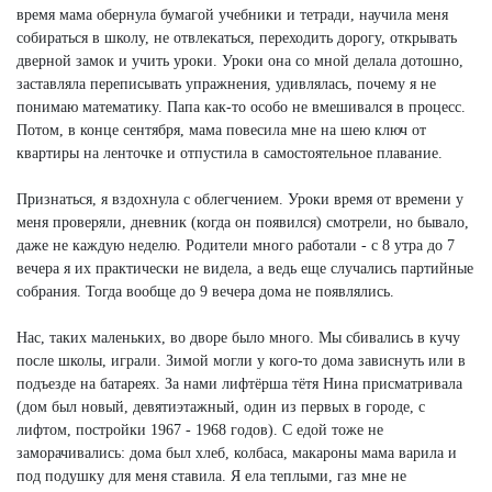
время мама обернула бумагой учебники и тетради, научила меня
собираться в школу, не отвлекаться, переходить дорогу, открывать
дверной замок и учить уроки. Уроки она со мной делала дотошно,
заставляла переписывать упражнения, удивлялась, почему я не
понимаю математику. Папа как-то особо не вмешивался в процесс.
Потом, в конце сентября, мама повесила мне на шею ключ от
квартиры на ленточке и отпустила в самостоятельное плавание.
Признаться, я вздохнула с облегчением. Уроки время от времени у
меня проверяли, дневник (когда он появился) смотрели, но бывало,
даже не каждую неделю. Родители много работали - с 8 утра до 7
вечера я их практически не видела, а ведь еще случались партийные
собрания. Тогда вообще до 9 вечера дома не появлялись.
Нас, таких маленьких, во дворе было много. Мы сбивались в кучу
после школы, играли. Зимой могли у кого-то дома зависнуть или в
подъезде на батареях. За нами лифтёрша тётя Нина присматривала
(дом был новый, девятиэтажный, один из первых в городе, с
лифтом, постройки 1967 - 1968 годов). С едой тоже не
заморачивались: дома был хлеб, колбаса, макароны мама варила и
под подушку для меня ставила. Я ела теплыми, газ мне не