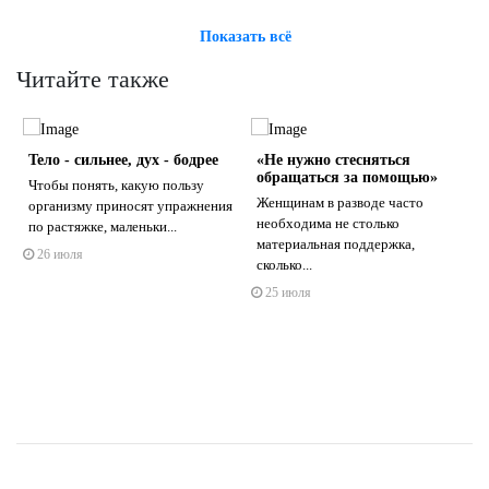
Показать всё
Читайте также
Тело - сильнее, дух - бодрее
«Не нужно стесняться
обращаться за помощью»
Чтобы понять, какую пользу
Женщинам в разводе часто
организму приносят упражнения
необходима не столько
по растяжке, маленьки...
материальная поддержка,
26 июля
s
ne
сколько...
25 июля