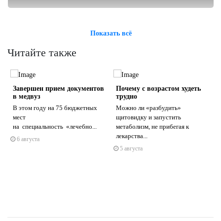
Показать всё
Читайте также
Завершен прием документов
Почему с возрастом худеть
в медвуз
трудно
В этом году на 75 бюджетных
Можно ли «разбудить»
мест
щитовидку и запустить
на специальность «лечебно...
метаболизм, не прибегая к
s
ne
лекарства...
6 августа
5 августа