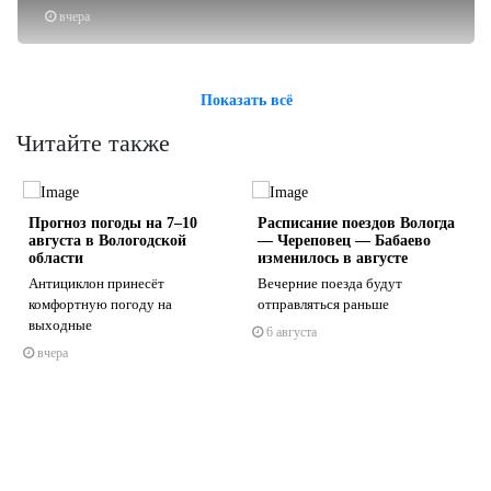
вчера
Показать всё
Читайте также
Прогноз погоды на 7–10
Расписание поездов Вологда
августа в Вологодской
— Череповец — Бабаево
области
изменилось в августе
Антициклон принесёт
Вечерние поезда будут
комфортную погоду на
отправляться раньше
s
ne
выходные
6 августа
вчера