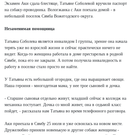
Экзамен Аки сдала блестяще, Татьяне Соболевой вручили паспорт
на собаку-проводника. Вологжанка с Аки поехала домой - в
небольшой поселок Сямба Вожегодского округа.
Незаменимая помощница
Татьяна Соболева является инвалидом I группы, зрение она начала
терять уже во взрослой жизни и сейчас практически ничего не
видит. Когда-то женщина работала в доме престарелых в родной
Сямбе, пока его не закрыли. А потом получила инвалидность и
работу в поселке стало просто не найти.
У Татьяны есть небольшой огородик, где она выращивает овощи.
Наша героиня - многодетная мама, у нее трое сыновей и дочка.
- Старшие сыновья отдельно живут, младший сейчас в колледж на
механика поступает. Дочка со мной живет, она в седьмой класс
пойдет, - рассказала нам Татьяна во время телефонного разговора.
Аки приехала в Сямбу 25 июля и уже освоилась на новом месте.
Дружелюбно приняли новенькую и другие собаки женщины -