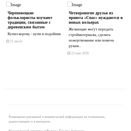
Череповецкие
Четвероногие друзья из
фольклористы изучают
приюта «Спас» нуждаются в
традиции, связанные с
новых вольерах
деревенским бытом
Желающие могут передать
Купил корову - купи и подойник
стройматериалы, сделать
s
ne
пожертвование или помочь
21 июля
рукам...
23 мая 2026
Размещение рекламной и коммерческой информации на телеканалах,
радиостанциях и в интернете.
Коммерческий директор в Вологде Татьяна Антонова