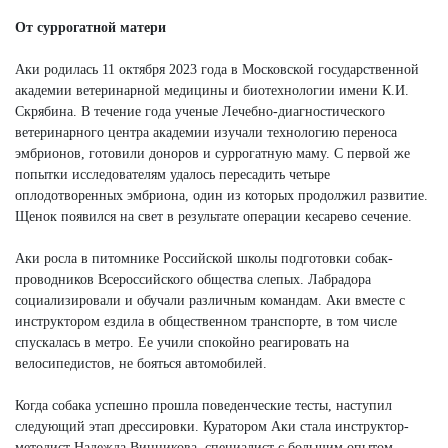
От суррогатной матери
Аки родилась 11 октября 2023 года в Московской государственной
академии ветеринарной медицины и биотехнологии имени К.И.
Скрябина. В течение года ученые Лечебно-диагностического
ветеринарного центра академии изучали технологию переноса
эмбрионов, готовили доноров и суррогатную маму. С первой же
попытки исследователям удалось пересадить четыре
оплодотворенных эмбриона, один из которых продолжил развитие.
Щенок появился на свет в результате операции кесарево сечение.
Аки росла в питомнике Российской школы подготовки собак-
проводников Всероссийского общества слепых. Лабрадора
социализировали и обучали различным командам. Аки вместе с
инструктором ездила в общественном транспорте, в том числе
спускалась в метро. Ее учили спокойно реагировать на
велосипедистов, не бояться автомобилей.
Когда собака успешно прошла поведенческие тесты, наступил
следующий этап дрессировки. Куратором Аки стала инструктор-
методист Надежда Винникова, специалист с большим опытом