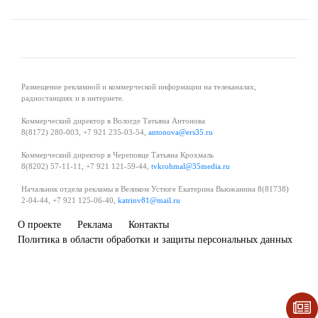
Размещение рекламной и коммерческой информации на телеканалах,
радиостанциях и в интернете.
Коммерческий директор в Вологде Татьяна Антонова
8(8172) 280-003, +7 921 235-03-54,
antonova@ers35.ru
Коммерческий директор в Череповце Татьяна Крохмаль
8(8202) 57-11-11, +7 921 121-59-44,
tvkrohmal@35media.ru
Начальник отдела рекламы в Великом Устюге Екатерина Вьюжанина 8(81738)
2-04-44, +7 921 125-06-40,
katrinv81@mail.ru
О проекте
Реклама
Контакты
Политика в области обработки и защиты персональных данных