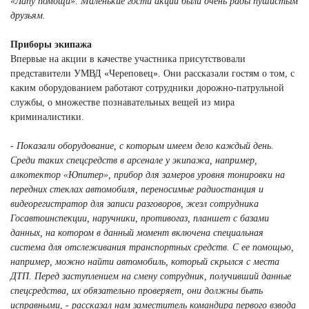
«Лапу помощи». Маленькие гости акции были очень рады пушистым
друзьям.
Приборы экипажа
Впервые на акции в качестве участника присутствовали
представители УМВД «Череповец». Они рассказали гостям о том, с
каким оборудованием работают сотрудники дорожно-патрульной
службы, о множестве познавательных вещей из мира
криминалистики.
- Показали оборудование, с которым имеем дело каждый день.
Среди таких спецсредств в арсенале у экипажа, например,
алкотектор «Юпитер», прибор для замеров уровня тонировки на
передних стеклах автомобиля, переносимые радиостанция и
видеорегистратор для записи разговоров, жезл сотрудника
Госавтоинспекции, наручники, противогаз, планшет с базами
данных, на котором в данный момент включена специальная
система для отслеживания транспортных средств. С ее помощью,
например, можно найти автомобиль, который скрылся с места
ДТП. Перед заступлением на смену сотрудник, получивший данные
спецсредства, их обязательно проверяет, они должны быть
исправными, - рассказал нам заместитель командира первого взвода