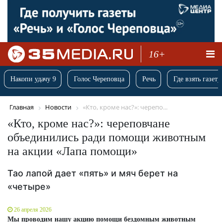
16+
Накопи удачу 9
Голос Череповца
Речь
Где взять газету
Главная
Новости
«Кто, кроме нас?»: черепо...
«Кто, кроме нас?»: череповчане
объединились ради помощи животным
на акции «Лапа помощи»
Тао лапой дает «пять» и мяч берет на
«четыре»
26 апреля 2026
Мы проводим нашу акцию помощи бездомным животным