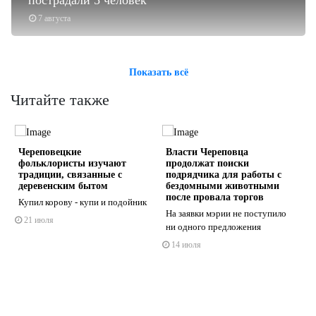
пострадали 5 человек
7 августа
Показать всё
Читайте также
Череповецкие
Власти Череповца
фольклористы изучают
продолжат поиски
традиции, связанные с
подрядчика для работы с
деревенским бытом
бездомными животными
после провала торгов
Купил корову - купи и подойник
На заявки мэрии не поступило
s
ne
21 июля
ни одного предложения
14 июля