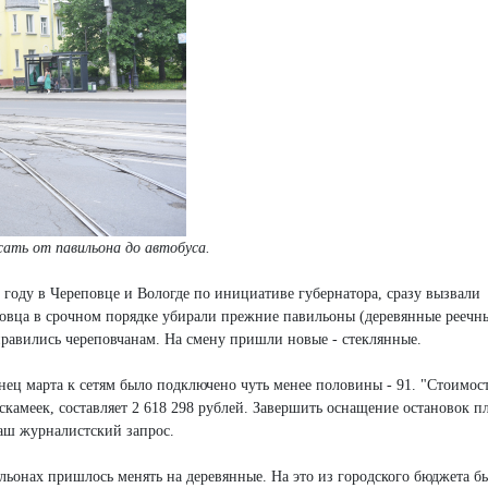
ать от павильона до автобуса.
 году в Череповце и Вологде по инициативе губернатора, сразу вызвали
повца в срочном порядке убирали прежние павильоны (деревянные реечн
нравились череповчанам. На смену пришли новые - стеклянные.
нец марта к сетям было подключено чуть менее половины - 91. "Стоимос
скамеек, составляет 2 618 298 рублей. Завершить оснащение остановок п
наш журналистский запрос.
льонах пришлось менять на деревянные. На это из городского бюджета б