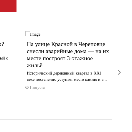
к?
На улице Красной в Череповце
Как ч
снесли аварийные дома — на их
ямочн
месте построят 3-этажное
терри
ный с
жильё
домов
next
Исторический деревянный квартал в XXI
Почему к
веке постепенно уступает место камню и а...
подключ
1 августа
1 авгус