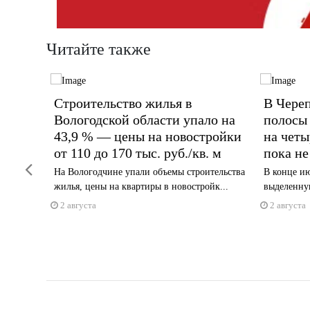
Читайте также
 новый
Строительство жилья в
В Чере
Вологодской области упало на
полосы 
43,9 % — цены на новостройки
на чет
рят:
от 110 до 170 тыс. руб./кв. м
пока не
линики
Previous
На Вологодчине упали объемы строительства
В конце ию
жилья, цены на квартиры в новостройк...
выделенную
2 августа
2 августа