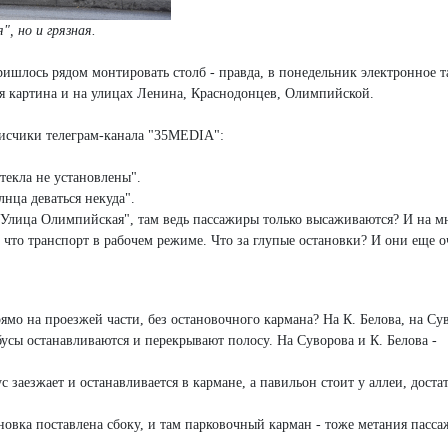
", но и грязная.
ришлось рядом монтировать столб - правда, в понедельник электронное т
я картина и на улицах Ленина, Краснодонцев, Олимпийской.
исчики телеграм-канала "35MEDIA":
текла не установлены".
лнца деваться некуда".
"Улица Олимпийская", там ведь пассажиры только высаживаются? И на м
, что транспорт в рабочем режиме. Что за глупые остановки? И они еще о
рямо на проезжей части, без остановочного кармана? На К. Белова, на Су
усы останавливаются и перекрывают полосу. На Суворова и К. Белова -
 заезжает и останавливается в кармане, а павильон стоит у аллеи, доста
новка поставлена сбоку, и там парковочный карман - тоже метания пасс