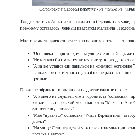
Остановка в Серовом переулке - не только не "умная
Так, для того чтобы запитать павильон в Серовом переулке, п
прежнему оставалось "черным квадратом Малевича". Подобна
Много комментариев относительно остановок оставляют подп
"Остановка напротив дома на улице Ленина, 5, - даже с
"Не мешало бы им затемниться к лету, в них даже от со
"А зачем установили павильон на конечной остановке 
не подключено, и много где вообще не работает, пишет
грязные".
Горожане обращают внимание и на другие важные нюансы:
"А никого не смущает, что в городе есть "остановки" п
въезде на фанеровский мост (напротив "Макси"). Автоб
единственную полосу".
"Мне "нравится" остановка "Улица Верещагина": автобус
далеко".
"На улице Ленинградской у женской консультации оста
посадке в автобус!"