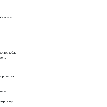
абло по-
ногих табло
чень
ворова, на
точно
ажиров при