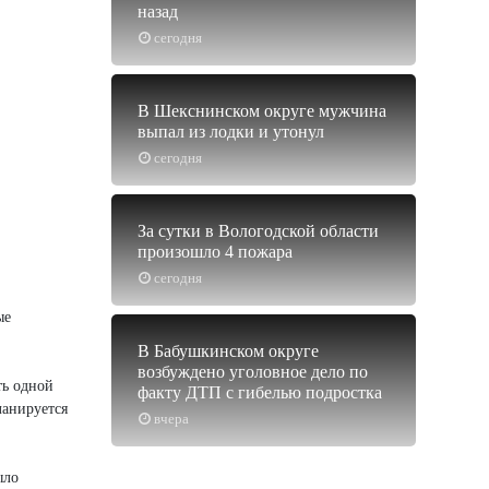
назад
сегодня
В Шекснинском округе мужчина
выпал из лодки и утонул
сегодня
За сутки в Вологодской области
произошло 4 пожара
сегодня
ые
В Бабушкинском округе
возбуждено уголовное дело по
ть одной
факту ДТП с гибелью подростка
ланируется
вчера
ыло