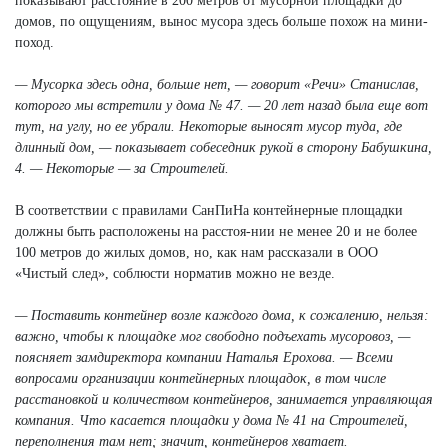
показывают расстояние в 200 метров от мусорной площадки до
домов, по ощущениям, вынос мусора здесь больше похож на мини-
поход.
— Мусорка здесь одна, больше нет, — говорит «Речи» Станислав,
которого мы встретили у дома № 47. — 20 лет назад была еще вот
тут, на углу, но ее убрали. Некоторые выносят мусор туда, где
длинный дом, — показывает собеседник рукой в сторону Бабушкина,
4. — Некоторые — за Строителей.
В соответствии с правилами СанПиНа контейнерные площадки
должны быть расположены на расстоя-нии не менее 20 и не более
100 метров до жилых домов, но, как нам рассказали в ООО
«Чистый след», соблюсти норматив можно не везде.
— Поставить контейнер возле каждого дома, к сожалению, нельзя:
важно, чтобы к площадке мог свободно подъехать мусоровоз, —
поясняет замдиректора компании Наталья Ерохова. — Всеми
вопросами организации контейнерных площадок, в том числе
расстановкой и количеством контейнеров, занимается управляющая
компания. Что касается площадки у дома № 41 на Строителей,
переполнения там нет; значит, контейнеров хватает.