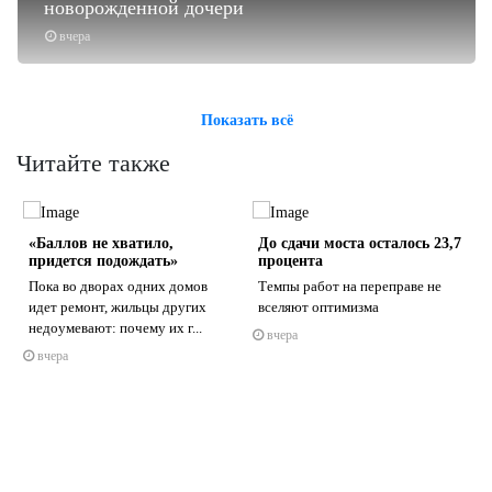
новорожденной дочери
вчера
Показать всё
Читайте также
«Баллов не хватило,
До сдачи моста осталось 23,7
придется подождать»
процента
Пока во дворах одних домов
Темпы работ на переправе не
идет ремонт, жильцы других
вселяют оптимизма
недоумевают: почему их г...
вчера
s
ne
вчера