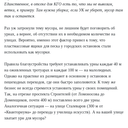
Единственное, в отсеке для КГО есть то, что мы не вывозим,
ветки, к примеру. Там нужна уборка; если УК не уберет, мусор там
так и останется.
Раз уж затронули тему мусора, не лишним будет поговорить об
урнах, а вернее, об отсутствии их в необходимом количестве на
улицах. Вероятно, именно этот фактор привел к тому, что
пластмассовые ящики для песка у городских остановок стали
использовать как мусорки.
Правила благоустройства требуют устанавливать урны каждые 40 м
на оживленных тротуарах и каждые 100 м — на малолюдных.
Однако на практике их размещают в основном у остановок и
пешеходных переходов, где они быстро заполняются. К тому же
бизнес не всегда стремится установить урны у своих помещений.
Так, на отрезке проспекта Строителей (от Ломоносова до
Доменщиков, почти 400 м) поставлено всего две урны.
Аналогичная ситуация — на улице Сталеваров (300 м от
«Кванториума» до перехода у училища искусств). А на вашей улице
хватает урн для мусора?