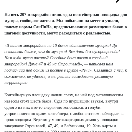
Next
Next
На весь 207 микрорайон лишь одна контейнерная площадка для
мусора, сообщают жители. Мы побывали на месте и узнали,
почему нормы СанПиНа, предписывающие размещение баков в
шаговой доступности, могут расходиться с реальностью.
«В нашем микрорайоне на 10 домов единственная мусорка! До
остановки ближе, чем до мусорки! Все дома без мусоропровода!
Нам куда мусор носить? Соседние дома носят в соседний
микрорайон! Дома 47 и 45 на Строителей», — написала нам
подписчица под одним из постов в группе «Речи». Связаться с ней, к
сожалению, не удалось, и мы решили исследовать указанную
территорию.
Контейнерную площадку нашли сразу, на ней под металлическим
навесом стоят шесть баков. Судя по шуршащим звукам, внутри
одного из них кто-то энергично копошился, а голуби,
устроившиеся по краям контейнера, с любопытством наблюдали за
происходящим. Вереницу многоквартирных домов у площадки
завершают Строителей, 47, 49, и Бабушкина, 19. Хоть карты и