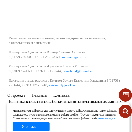
Размещение рекламной и коммерческой информации на телеканалах,
радиостанциях и в интернете.
Коммерческий директор в Вологде Татьяна Антонова
8(8172) 280-003, +7 921 235-03-54,
antonova@ers35.ru
Коммерческий директор в Череповце Татьяна Крохмаль
8(8202) 57-11-11, +7 921 121-59-44,
tvkrohmal@35media.ru
Начальник отдела рекламы в Великом Устюге Екатерина Вьюжанина 8(81738)
2-04-44, +7 921 125-06-40,
katrinv81@mail.ru
О проекте
Реклама
Контакты
Политика в области обработки и защиты персональных данных
Мы используем файлы cookies для улучшения работы сайта. Оставаясь на нашем сайте, вы
соглашаетесь с условиями использования файлов cookies. Чтобы ознакомиться с нашими
Положениями о конфиденциальности и об использовании файлов cookie,
нажмите здесь
.
Я согласен