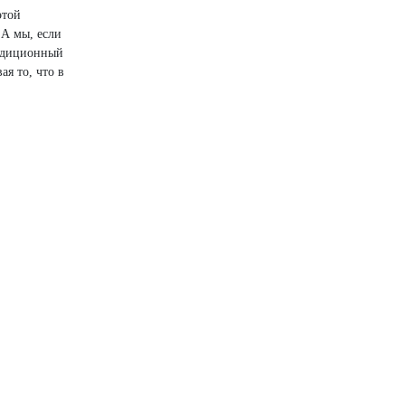
этой
 А мы, если
радиционный
я то, что в