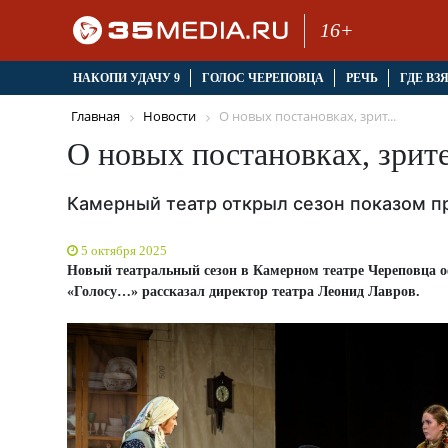
16+
НАКОПИ УДАЧУ 9
ГОЛОС ЧЕРЕПОВЦА
РЕЧЬ
ГДЕ ВЗ
Главная
Новости
О новых постановках, зрит...
О новых постановках, зрит
Камерный театр открыл сезон показом п
5 октября 2025
Новый театральный сезон в Камерном театре Череповца оф
«Голосу…» рассказал директор театра Леонид Лавров.