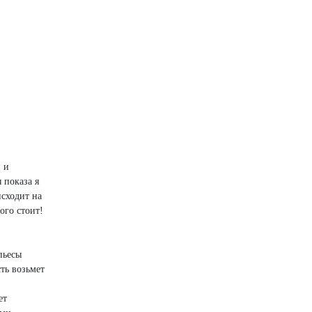
 и
 показа я
исходит на
ого стоит!
пьесы
ть возьмет
ет