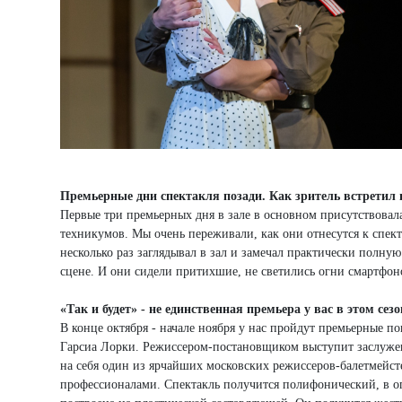
Премьерные дни спектакля позади. Как зритель встретил
Первые три премьерных дня в зале в основном присутствовал
техникумов. Мы очень переживали, как они отнесутся к спект
несколько раз заглядывал в зал и замечал практически полную
сцене. И они сидели притихшие, не светились огни смартфоно
«Так и будет» - не единственная премьера у вас в этом сез
В конце октября - начале ноября у нас пройдут премьерные 
Гарсиа Лорки. Режиссером-постановщиком выступит заслужен
на себя один из ярчайших московских режиссеров-балетмейст
профессионалами. Спектакль получится полифонический, в о