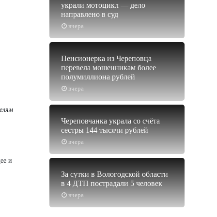
украли мотоцикл — дело
направлено в суд
вчера
Пенсионерка из Череповца
перевела мошенникам более
полумиллиона рублей
вчера
телям
Череповчанка украла со счёта
сестры 144 тысячи рублей
вчера
ее и
За сутки в Вологодской области
в 4 ДТП пострадали 5 человек
вчера