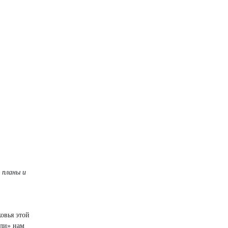
 планы и
овья этой
оли» нам