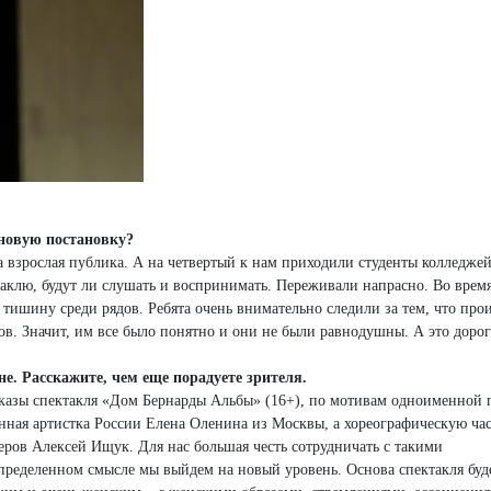
 новую постановку?
а взрослая публика. А на четвертый к нам приходили студенты колледжей
аклю, будут ли слушать и воспринимать. Переживали напрасно. Во время
 тишину среди рядов. Ребята очень внимательно следили за тем, что про
в. Значит, им все было понятно и они не были равнодушны. А это дорог
оне. Расскажите, чем еще порадуете зрителя.
показы спектакля «Дом Бернарды Альбы» (16+), по мотивам одноименной 
ная артистка России Елена Оленина из Москвы, а хореографическую час
еров Алексей Ищук. Для нас большая честь сотрудничать с такими
пределенном смысле мы выйдем на новый уровень. Основа спектакля буд