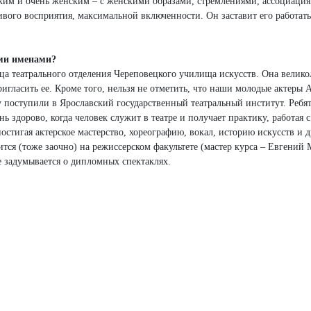
тким и очень женским – с женскими образами, стремлениями, ассоциация
ивого восприятия, максимальной включенности. Он заставит его работать
ыми именами?
ца театрального отделения Череповецкого училища искусств. Она велик
игласить ее. Кроме того, нельзя не отметить, что наши молодые актеры 
оступили в Ярославский государственный театральный институт. Ребята
нь здорово, когда человек служит в театре и получает практику, работая
постигая актерское мастерство, хореографию, вокал, историю искусств и д
тся (тоже заочно) на режиссерском факультете (мастер курса – Евгений 
 задумывается о дипломных спектаклях.