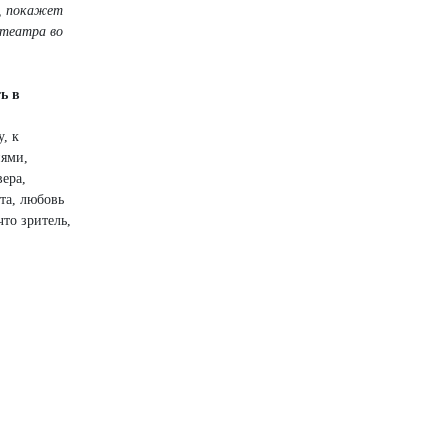
о, покажет
 театра во
ь в
, к
иями,
вера,
ота, любовь
что зритель,