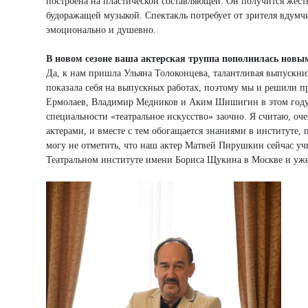
построена на пластической составляющей. Он получится жес
будоражащей музыкой. Спектакль потребует от зрителя вдумч
эмоционально и душевно.
В новом сезоне ваша актерская труппа пополнилась нов
Да, к нам пришла Ульяна Толоконцева, талантливая выпускни
показала себя на выпускных работах, поэтому мы и решили пр
Ермолаев, Владимир Медников и Аким Шишигин в этом году п
специальности «театральное искусство» заочно. Я считаю, оче
актерами, и вместе с тем обогащается знаниями в институте, 
могу не отметить, что наш актер Матвей Пирушкин сейчас учи
Театральном институте имени Бориса Щукина в Москве и уже