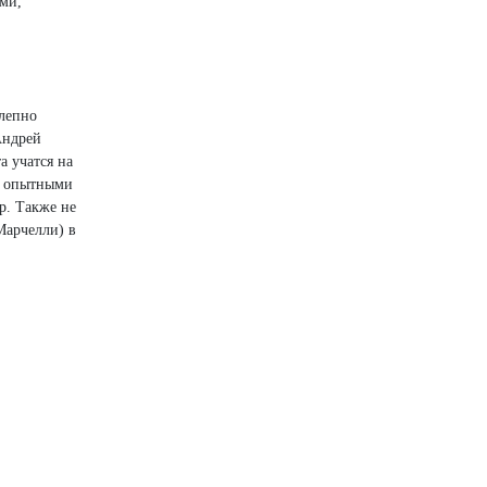
ми,
олепно
Андрей
 учатся на
 с опытными
р. Также не
Марчелли) в