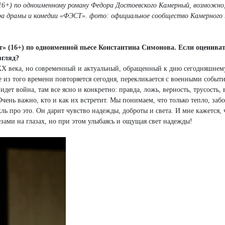
(16+) по одноименному роману Федора Достоевского Камерный, возможн
ра драмы и комедии «ФЭСТ». фото: официальное сообщество Камерного
т» (16+) по одноименной пьесе Константина Симонова. Если оцениват
згляд?
ХХ века, но современный и актуальный, обращенный к дню сегодняшнему
из того времени повторяется сегодня, перекликается с военными событ
дет война, там все ясно и конкретно: правда, ложь, верность, трусость, 
Очень важно, кто и как их встретит. Мы понимаем, что только тепло, заб
ль про это. Он дарит чувство надежды, доброты и света. И мне кажется, 
езами на глазах, но при этом улыбаясь и ощущая свет надежды!