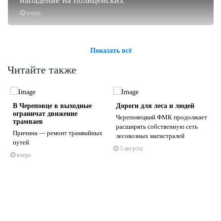
вчера
Показать всё
Читайте также
В Череповце в выходные
Дороги для леса и людей
ограничат движение
Череповецкий ФМК продолжает
трамваев
расширять собственную сеть
Причина — ремонт трамвайных
лесовозных магистралей
путей
5 августа
s
ne
вчера