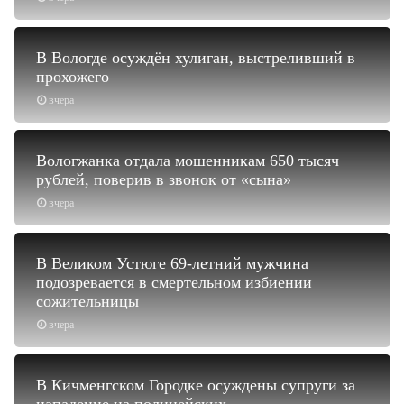
В Вологде осуждён хулиган, выстреливший в
прохожего
вчера
Вологжанка отдала мошенникам 650 тысяч
рублей, поверив в звонок от «сына»
вчера
В Великом Устюге 69-летний мужчина
подозревается в смертельном избиении
сожительницы
вчера
В Кичменгском Городке осуждены супруги за
нападение на полицейских