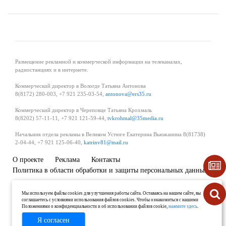
Размещение рекламной и коммерческой информации на телеканалах,
радиостанциях и в интернете.
Коммерческий директор в Вологде Татьяна Антонова
8(8172) 280-003, +7 921 235-03-54,
antonova@ers35.ru
Коммерческий директор в Череповце Татьяна Крохмаль
8(8202) 57-11-11, +7 921 121-59-44,
tvkrohmal@35media.ru
Начальник отдела рекламы в Великом Устюге Екатерина Вьюжанина 8(81738)
2-04-44, +7 921 125-06-40,
katrinv81@mail.ru
О проекте
Реклама
Контакты
Политика в области обработки и защиты персональных данных
Мы используем файлы cookies для улучшения работы сайта. Оставаясь на нашем сайте, вы
соглашаетесь с условиями использования файлов cookies. Чтобы ознакомиться с нашими
Положениями о конфиденциальности и об использовании файлов cookie,
нажмите здесь
.
Я согласен