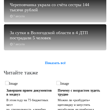
Череповчанка украла со счёта сестры 144
тысячи рублей
7 августа
За сутки в Вологодской области в 4 ДТП
пострадали 5 человек
7 августа
Показать всё
Читайте также
Завершен прием документов
Почему с возрастом худеть
в медвуз
трудно
В этом году на 75 бюджетных
Можно ли «разбудить»
мест
щитовидку и запустить
на специальность «лечебно...
метаболизм, не прибегая к