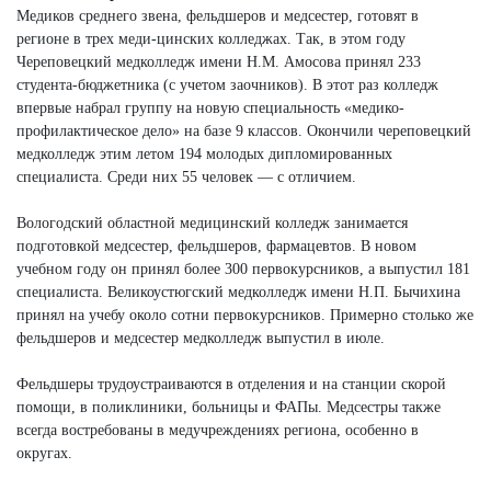
Медиков среднего звена, фельдшеров и медсестер, готовят в
регионе в трех меди-цинских колледжах. Так, в этом году
Череповецкий медколледж имени Н.М. Амосова принял 233
студента-бюджетника (с учетом заочников). В этот раз колледж
впервые набрал группу на новую специальность «медико-
профилактическое дело» на базе 9 классов. Окончили череповецкий
медколледж этим летом 194 молодых дипломированных
специалиста. Среди них 55 человек — с отличием.
Вологодский областной медицинский колледж занимается
подготовкой медсестер, фельдшеров, фармацевтов. В новом
учебном году он принял более 300 первокурсников, а выпустил 181
специалиста. Великоустюгский медколледж имени Н.П. Бычихина
принял на учебу около сотни первокурсников. Примерно столько же
фельдшеров и медсестер медколледж выпустил в июле.
Фельдшеры трудоустраиваются в отделения и на станции скорой
помощи, в поликлиники, больницы и ФАПы. Медсестры также
всегда востребованы в медучреждениях региона, особенно в
округах.