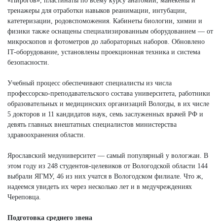
«Пирогов», пластинаты по всему курсу анатомии, манекены и
тренажеры для отработки навыков реанимации, интубации,
катетеризации, родовспоможения. Кабинеты биологии, химии и
физики также оснащены специализированным оборудованием — от
микроскопов и фотометров до лабораторных наборов. Обновлено
IT-оборудование, установлены проекционная техника и система
безопасности.
Учебный процесс обеспечивают специалисты из числа
профессорско-преподавательского состава университета, работники
образовательных и медицинских организаций Вологды, в их числе
5 докторов и 11 кандидатов наук, семь заслуженных врачей РФ и
девять главных внештатных специалистов министерства
здравоохранения области.
Ярославский медуниверситет — самый популярный у вологжан. В
этом году из 248 студентов-целевиков от Вологодской области 144
выбрали ЯГМУ, 46 из них учатся в Вологодском филиале. Что ж,
надеемся увидеть их через несколько лет и в медучреждениях
Череповца.
Подготовка среднего звена