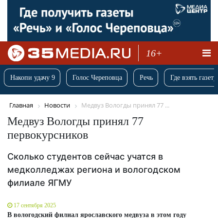
16+
Накопи удачу 9
Голос Череповца
Речь
Где взять газету
Главная
Новости
Медвуз Вологды принял 77 ...
Медвуз Вологды принял 77
первокурсников
Сколько студентов сейчас учатся в
медколледжах региона и вологодском
филиале ЯГМУ
17 сентября 2025
В вологодский филиал ярославского медвуза в этом году