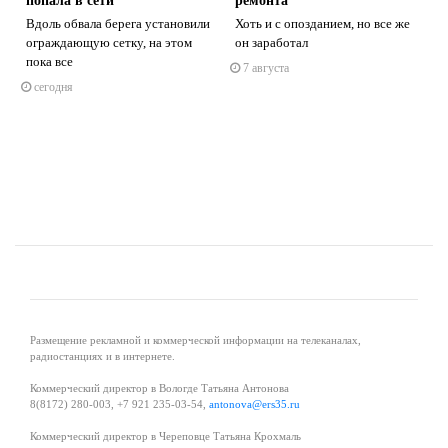
попала в сети
ремонта
Вдоль обвала берега установили
Хоть и с опозданием, но все же
ограждающую сетку, на этом
он заработал
пока все
7 августа
s
ne
сегодня
Размещение рекламной и коммерческой информации на телеканалах,
радиостанциях и в интернете.
Коммерческий директор в Вологде Татьяна Антонова
8(8172) 280-003, +7 921 235-03-54,
antonova@ers35.ru
Коммерческий директор в Череповце Татьяна Крохмаль