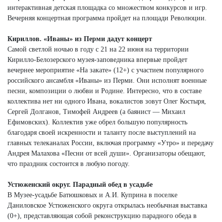
интерактивная детская площадка со множеством конкурсов и игр.
Вечерняя концертная программа пройдет на площади Революции.
Кириллов. «Иваны» из Перми дадут концерт
Самой светлой ночью в году с 21 на 22 июня на территории
Кирилло-Белозерского музея-заповедника впервые пройдет
вечернее мероприятие «На закате» (12+) с участием популярного
российского ансамбля «Иваны» из Перми. Они исполнят военные
песни, композиции о любви и Родине. Интересно, что в составе
коллектива нет ни одного Ивана, вокалистов зовут Олег Костыря,
Сергей Долганов, Тимофей Андреев (а баянист — Михаил
Ефимовских). Коллектив уже обрел большую популярность
благодаря своей искренности и таланту после выступлений на
главных телеканалах России, включая программу «Утро» и передачу
Андрея Малахова «Песни от всей души». Организаторы обещают,
что праздник состоится в любую погоду.
Устюженский округ. Парадный обед в усадьбе
В Музее-усадьбе Батюшковых и А.И. Куприна в поселке
Даниловское Устюженского округа открылась необычная выставка
(0+), представляющая собой реконструкцию парадного обеда в