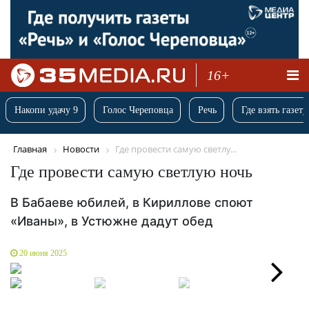
16+
Накопи удачу 9
Голос Череповца
Речь
Где взять газету
Главная
Новости
Где провести самую светлу...
Где провести самую светлую ночь
В Бабаеве юбилей, в Кириллове споют
«Иваны», в Устюжне дадут обед
20 июня 2025
Next