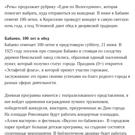
«Речь» продолжает рубрику «Едем по Вологодчине», которая
помогает выбрать, куда отправиться на выходные. В июне в Бабаеве
отметят 100-летие, в Кириллове проведут концерт в самую светлую
ночь года, а под Устюжной дают обед в дворянской традиции.
Бабаево. 100 лет в обед
Бабаево отмечает 100-летие в предстоящую субботу, 21 июня. В
1925 году поселок при станции Бабаево и стоящая по соседству
деревня Никольский завод слились, образовав единый населенный
пункт, который получил статус города. Праздник (0+) откроется
«Эстафетой флага», в которой примут участие горожане,
заслужившие это право своими успехами на благо родного города в
разных сферах деятельности.
Дневная программа начнется с театрализованного представления, в
нее войдет церемония награждения лучших тружеников,
победителей конкурсов, викторин, приуроченных ко Дню города.
На площади Революции будут работать концертные площадки,
«Аллея мастеров» и фестиваль «Вкусно по-бабаевски». В городском
парке пройдет большая детская программа, на стадионе состоятся
спортивные мероприятия. В библиотечном дворике будет работать