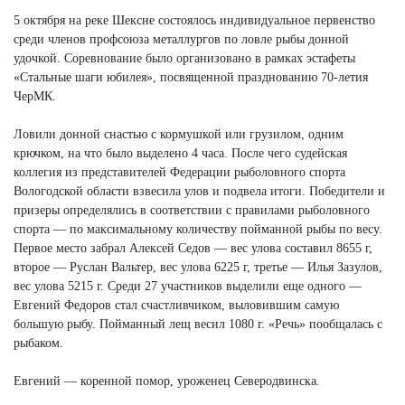
5 октября на реке Шексне состоялось индивидуальное первенство
среди членов профсоюза металлургов по ловле рыбы донной
удочкой. Соревнование было организовано в рамках эстафеты
«Стальные шаги юбилея», посвященной празднованию 70-летия
ЧерМК.
Ловили донной снастью с кормушкой или грузилом, одним
крючком, на что было выделено 4 часа. После чего судейская
коллегия из представителей Федерации рыболовного спорта
Вологодской области взвесила улов и подвела итоги. Победители и
призеры определялись в соответствии с правилами рыболовного
спорта — по максимальному количеству пойманной рыбы по весу.
Первое место забрал Алексей Седов — вес улова составил 8655 г,
второе — Руслан Вальтер, вес улова 6225 г, третье — Илья Зазулов,
вес улова 5215 г. Среди 27 участников выделили еще одного —
Евгений Федоров стал счастливчиком, выловившим самую
большую рыбу. Пойманный лещ весил 1080 г. «Речь» пообщалась с
рыбаком.
Евгений — коренной помор, уроженец Северодвинска.