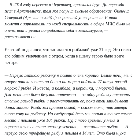
— В 2014 году переехал в Череповец, пригласил друг. До переезда
жил в Архангельске, там же получил высшее образование. Окончил
Северный (Арк-тический) федеральный университет. В тот
момент с зарплатами по моей специальности в сфере МЧС было не
очень, вот и решил попробовать себя в металлургии, —
рассказывает он.
Евгений поделился, что занимается рыбалкой уже 31 год. Это стало
его общим увлечением с отцом, когда нашему герою было всего
четыре.
— Первую летнюю рыбалку я помню очень хорошо. Белые ночи, мы с
отцом пошли ловить на донки на море и поймали 27 штук разной
морской рыбы. И навага, и камбала, и корюшка, и морской бычок.
Для меня это было безумно интересно — за одну рыбалку наловить
столько разной рыбки и рассматривать ее, пока отец закидывает
донки заново. Когда мы пришли домой, я сказал маме, что завтра
снова хочу на рыбалку. На следующий день мы пошли в то же самое
место и поймали уже 104 рыбки. Ну, с того времени у меня и
сорвало голову в плане этого увлечения, — вспоминает рыбак. — А
первую свою трофейную рыбу я поймал в 14 лет. Это была щука