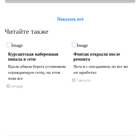
Показать всё
Читайте также
Курсантская набережная
Фонтан открыли после
попала в сети
ремонта
Вдоль обвала берега установили
Хоть и с опозданием, но все же
ограждающую сетку, на этом
он заработал
пока все
7 августа
s
ne
сегодня